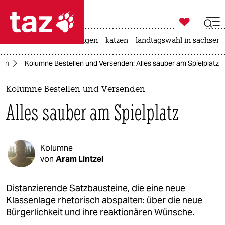

taz zahl ich
ceuta
hitze
bergsteigen
katzen
landtagswahl in sachsen-

taz zahl ich
nen
Kolumne Bestellen und Versenden: Alles sauber am Spielplatz
taz zahl ich
themen
Kolumne Bestellen und Versenden
Alles sauber am Spielplatz
politik
öko
Kolumne
gesellschaft
von
Aram Lintzel
kultur
Distanzierende Satzbausteine, die eine neue
Klassenlage rhetorisch abspalten: über die neue
sport
Bürgerlichkeit und ihre reaktionären Wünsche.