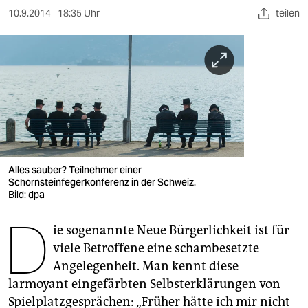
berlin
10.9.2014
18:35 Uhr
teilen
nord
wahrheit
verlag
verlag
veranstaltungen
Alles sauber? Teilnehmer einer
shop
Schornsteinfegerkonferenz in der Schweiz.
Bild: dpa
fragen & hilfe
D
unterstützen
ie sogenannte Neue Bürgerlichkeit ist für
viele Betroffene eine schambesetzte
abo
Angelegenheit. Man kennt diese
larmoyant eingefärbten Selbsterklärungen von
genossenschaft
Spielplatzgesprächen: „Früher hätte ich mir nicht