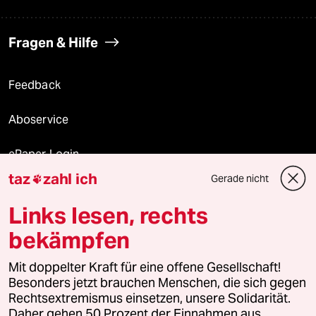
Fragen & Hilfe
Feedback
Aboservice
ePaper Login
taz
zahl ich
Gerade nicht

Downloads für Abonnierende
Links lesen, rechts
bekämpfen
© 2026 taz Verlags und Vertriebs GmbH
Alle Rechte vorbehalten. Bei rechtlichen Fragen oder für Genehmigungen
Mit doppelter Kraft für eine offene Gesellschaft!
wenden Sie sich bitte an
lizenzen@taz.de
Besonders jetzt brauchen Menschen, die sich gegen
Rechtsextremismus einsetzen, unsere Solidarität.
Daher gehen 50 Prozent der Einnahmen aus