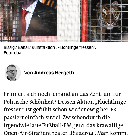
berlin
nord
wahrheit
verlag
Bissig? Banal? Kunstaktion „Flüchtlinge fressen“.
verlag
Foto: dpa
veranstaltungen
Von
Andreas Hergeth
shop
fragen & hilfe
Erinnert sich noch jemand an das Zentrum für
unterstützen
Politische Schönheit? Dessen Aktion „Flüchtlinge
fressen“ ist gefühlt schon wieder ewig her. Es
abo
passiert einfach zuviel. Zwischendurch die
genossenschaft
irgendwie laue Fußball-EM, jetzt das krawallige
Open-Air-Straßentheater „Rigaer94“. Man kommt