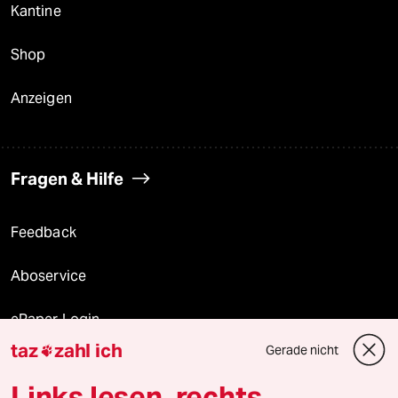
Kantine
Shop
Anzeigen
Fragen & Hilfe
Feedback
Aboservice
ePaper Login
taz
zahl ich
Gerade nicht

Downloads für Abonnierende
Links lesen, rechts