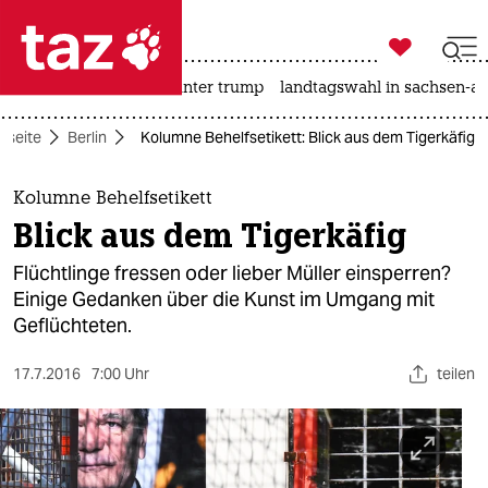

taz zahl ich
nahost-konflikt
usa unter trump
landtagswahl in sachsen-an

taz zahl ich
rtseite
Berlin
Kolumne Behelfsetikett: Blick aus dem Tigerkäfig
taz zahl ich
themen
Kolumne Behelfsetikett
Blick aus dem Tigerkäfig
politik
Flüchtlinge fressen oder lieber Müller einsperren?
öko
Einige Gedanken über die Kunst im Umgang mit
Geflüchteten.
gesellschaft
17.7.2016
7:00 Uhr
teilen
kultur
sport