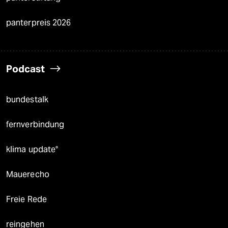
panterpreis 2026
Podcast
bundestalk
fernverbindung
klima update°
Mauerecho
Freie Rede
reingehen