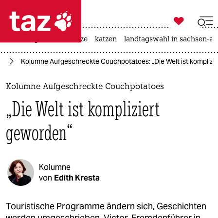

taz zahl ich
iran-krieg
ceuta
hitze
katzen
landtagswahl in sachsen-an

taz zahl ich
se
Kolumne Aufgeschreckte Couchpotatoes: „Die Welt ist komplizi
taz zahl ich
themen
Kolumne Aufgeschreckte Couchpotatoes
„Die Welt ist kompliziert
politik
geworden“
öko
gesellschaft
Kolumne
kultur
von
Edith Kresta
sport
Touristische Programme ändern sich, Geschichten
werden umgeschrieben. Victor, Fremdenführer in