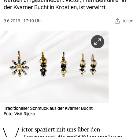
berlin
der Kvarner Bucht in Kroatien, ist verwirrt.
nord
9.6.2019
17:10 Uhr
teilen
wahrheit
verlag
verlag
veranstaltungen
shop
fragen & hilfe
unterstützen
Traditioneller Schmuck aus der Kvarner Bucht
Foto: Visit Rijeka
abo
genossenschaft
ictor spaziert mit uns über den