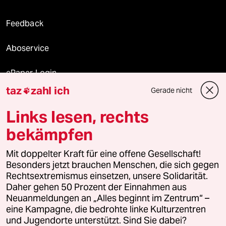
Feedback
Aboservice
ePaper Login
taz
zahl ich
Gerade nicht

Downloads für Abonnierende
Links lesen, rechts
bekämpfen
© 2026 taz Verlags und Vertriebs GmbH
Alle Rechte vorbehalten. Bei rechtlichen Fragen oder für Genehmigungen
Mit doppelter Kraft für eine offene Gesellschaft!
wenden Sie sich bitte an
lizenzen@taz.de
Besonders jetzt brauchen Menschen, die sich gegen
Rechtsextremismus einsetzen, unsere Solidarität.
Daher gehen 50 Prozent der Einnahmen aus
Feedback
Redaktionsstatut
Kommune-Richtlinien
KI-
Neuanmeldungen an „Alles beginnt im Zentrum“ –
eine Kampagne, die bedrohte linke Kulturzentren
Leitlinie
Informant
Datenschutz
Impressum
AGB
und Jugendorte unterstützt. Sind Sie dabei?