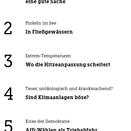
eine gute Sache
2
Pinkeln im See
In Fließgewässern
3
Extrem-Temperaturen
Wo die Hitzeanpassung scheitert
4
Teuer, unökologisch und krankmachend?
Sind Klimaanlagen böse?
5
Krise der Demokratie
AfD-Wählen als Triebabfuhr