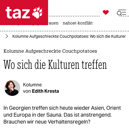

taz zahl ich
hitze
gewalt gegen frauen
nahost-konflikt

taz zahl ich
se
Kolumne Aufgeschreckte Couchpotatoes: Wo sich die Kulturen t
taz zahl ich
themen
Kolumne Aufgeschreckte Couchpotatoes
Wo sich die Kulturen treffen
politik
öko
Kolumne
gesellschaft
von
Edith Kresta
kultur
In Georgien treffen sich heute wieder Asien, Orient
und Europa in der Sauna. Das ist anstrengend.
sport
Brauchen wir neue Verhaltensregeln?