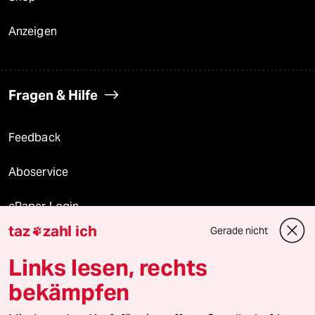
Anzeigen
Fragen & Hilfe
Feedback
Aboservice
ePaper Login
taz
zahl ich
Gerade nicht

Downloads für Abonnierende
Links lesen, rechts
bekämpfen
© 2026 taz Verlags und Vertriebs GmbH