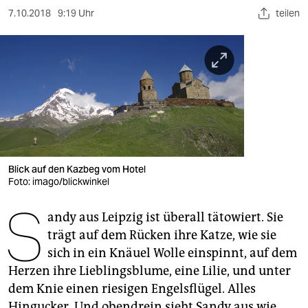
berlin
7.10.2018
9:19 Uhr
teilen
nord
wahrheit
verlag
verlag
veranstaltungen
Blick auf den Kazbeg vom Hotel
shop
Foto: imago/blickwinkel
fragen & hilfe
S
andy aus Leipzig ist überall tätowiert. Sie
unterstützen
trägt auf dem Rücken ihre Katze, wie sie
sich in ein Knäuel Wolle einspinnt, auf dem
abo
Herzen ihre Lieblingsblume, eine Lilie, und unter
genossenschaft
dem Knie einen riesigen Engelsflügel. Alles
Hingucker. Und obendrein sieht Sandy aus wie