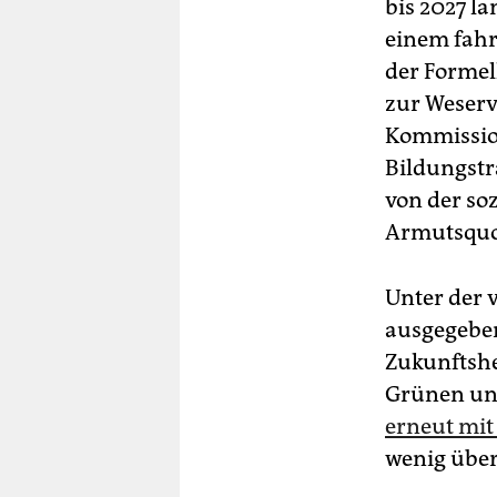
bis 2027 l
einem fahr
der Forme
zur Weserv
Kommission
Bildungstr
von der so
Armutsquot
Unter der 
ausgegeben
Zukunftshe
Grünen und
erneut mit
wenig übe