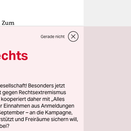
. Zum
rten die
Gerade nicht
ote-Kreuz-
llo, aber
echts
atte sich
 eine
e
esellschaft! Besonders jetzt
rt gegen Rechtsextremismus
z kooperiert daher mit „Alles
 großer
ller Einnahmen aus Anmeldungen
nders als
. September – an die Kampagne,
oberung
rstützt und Freiräume sichern will,
Sattel.
bei?