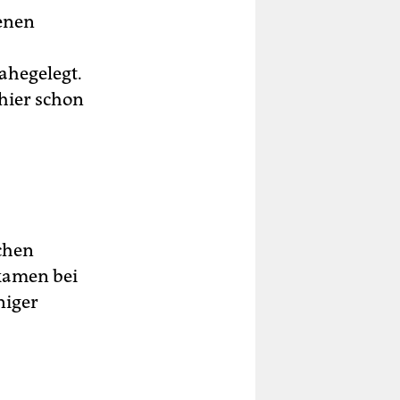
enen
ahegelegt.
hier schon
chen
kamen bei
niger