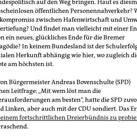
andespolitisch auf den Weg bringen. Haut es diesm
scheinlosen öffentlichen Personennahverkehr? W
lkompromiss zwischen Hafenwirtschaft und Umw
ertiefung? Und findet man vielleicht mit einer E
 ein neues, glückliches Ende für die Bremer
agödie? In keinem Bundesland ist der Schulerfolg
zialen Herkunft abhängig wie hier, wo zugleich di
e am höchsten ist.
von Bürgermeister Andreas Bovenschulte (SPD)
en Leitfrage: „Mit wem löst man die
rausforderungen am besten“, hatte die SPD zuvo
 Linken, aber auch mit der CDU sondiert. Das Er
 einem fortschrittlichen Dreierbündnis zu probi
rraschend.