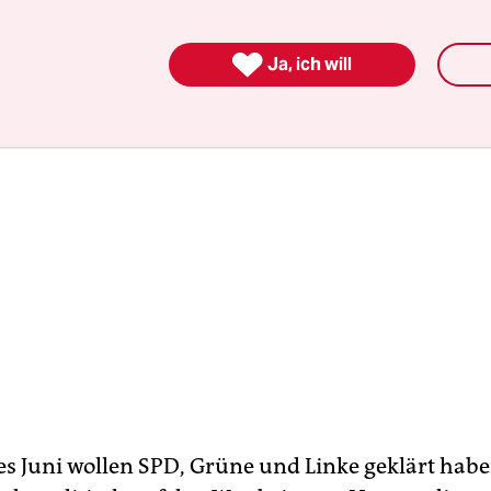
nd straffer wirkt der Fahrplan.

Ja, ich will
es Juni wollen SPD, Grüne und Linke geklärt habe