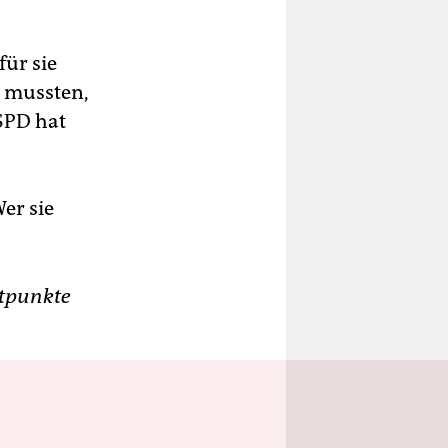
für sie
n mussten,
SPD hat
er sie
ntpunkte