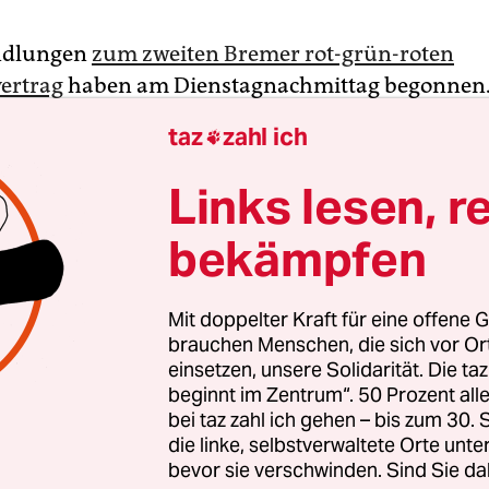
ndlungen
zum zweiten Bremer rot-grün-roten
vertrag
haben am Dienstagnachmittag begonnen
s Treffens von SPD, Grünen und Linkspartei posie
taz
zahl ich

ationen vor dem Tagungszentrum des örtlichen R
ses zum Fototermin. Mit nettem Winken und Ha
Links lesen, r
worten auf inhaltliche Fragen. Dieses Prozedere h
bekämpfen
r vier Jahren bewährt, als es darum gegangen war,
basis für das damals im Westen noch unerprobt
nis zu schaffen.
Mit doppelter Kraft für eine offene G
brauchen Menschen, die sich vor O
einsetzen, unsere Solidarität. Die ta
nnt man sich besser. Alle drei Parteien haben in
beginnt im Zentrum“. 50 Prozent a
it das Go für die Verhandlungen gegeben. Und a
bei taz zahl ich gehen – bis zum 30
 Debakel von 2019 sitzt die SPD nach der
Rücker
die linke, selbstverwaltete Orte unte
Platz
in der Wäh­le­r*in­n­en­gunst wieder sicher im 
bevor sie verschwinden. Sind Sie da