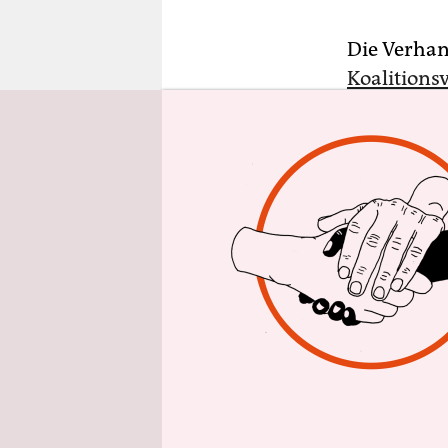
epaper login
Die Verha
Koalitions
Auftakt de
drei Deleg
Krankenhau
keinen Ant
bereits vo
Vertrauens
Dreierbünd
Diesmal ke
Einmütigke
nach ihrem
des ersten 