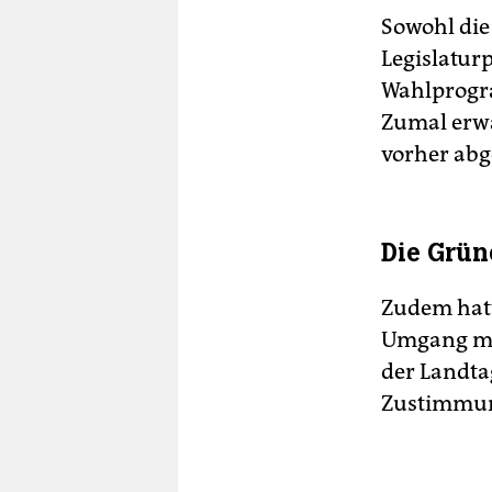
Sowohl di
Legislaturp
Wahlprogra
Zumal erwa
vorher ab
Die Grün
Zudem hatt
Umgang m
der Landta
Zustimmung