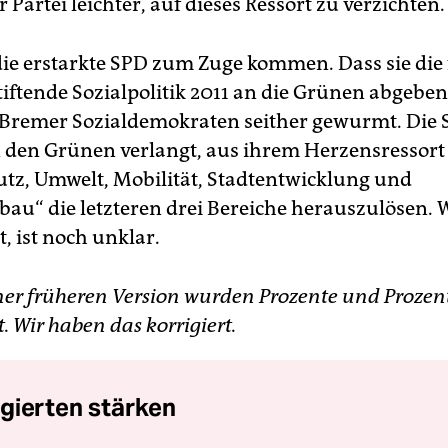
er Partei leichter, auf dieses Ressort zu verzichten.
die erstarkte SPD zum Zuge kommen. Dass sie die 
stiftende Sozialpolitik 2011 an die Grünen abgebe
e Bremer Sozialdemokraten seither gewurmt. Die 
den Grünen verlangt, aus ihrem Herzensressort
tz, Umwelt, Mobilität, Stadtentwicklung und
u“ die letzteren drei Bereiche herauszulösen. W
 ist noch unklar.
ner früheren Version wurden Prozente und Proze
. Wir haben das korrigiert.
gierten stärken