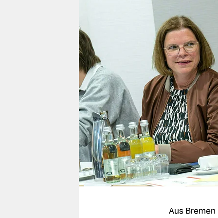
berlin
nord
wahrheit
verlag
verlag
veranstaltungen
shop
fragen & hilfe
unterstützen
abo
genossenschaft
Aus Bremen