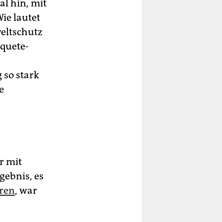
al hin, mit
ie lautet
eltschutz
nquete-
 so stark
e
r mit
gebnis, es
eren
, war