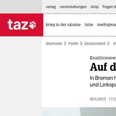
hautnavigation anspringen
hauptinhalt anspringen
footer anspringen
verlag
veranstaltungen
shop
fragen &
krieg in der ukraine
hitze
niedrigwa

taz zahl ich
taz zahl ich
Startseite
Politik
Deutschland
B
themen
politik
Koalitionsv
Auf 
öko
In Bremen 
gesellschaft
und Linkspa
kultur
30.5.2023
17:2
sport