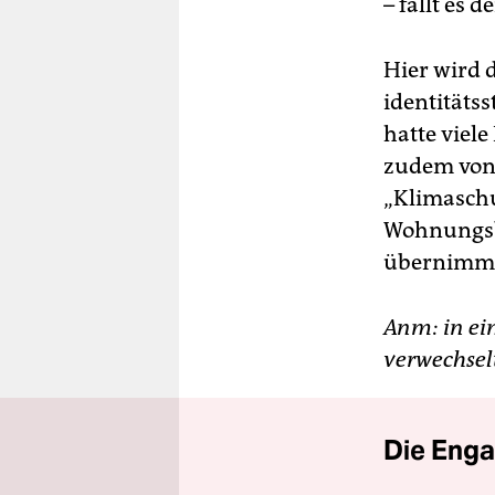
– fällt es d
Hier wird 
identitäts
hatte viel
zudem von 
„Klimaschu
Wohnungsba
übernimmt,
Anm: in ei
verwechselt
Die Enga