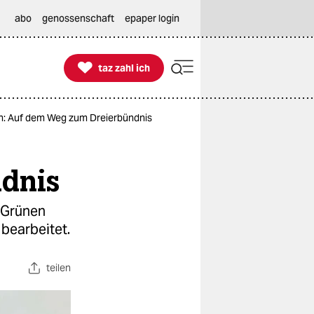
abo
genossenschaft
epaper login

taz zahl ich
taz zahl ich
n: Auf dem Weg zum Dreierbündnis
dnis
 Grünen
bearbeitet.
teilen