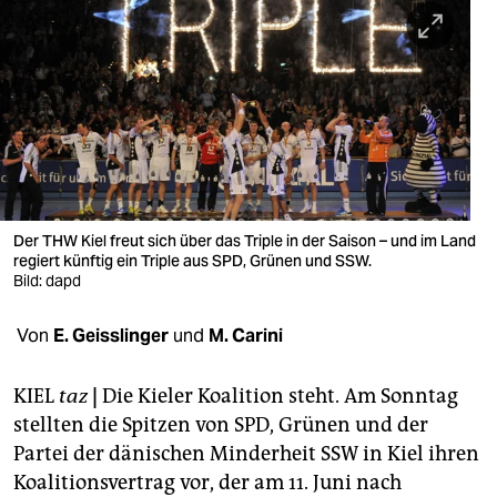
berlin
nord
wahrheit
verlag
verlag
veranstaltungen
Der THW Kiel freut sich über das Triple in der Saison – und im Land
regiert künftig ein Triple aus SPD, Grünen und SSW.
shop
Bild: dapd
fragen & hilfe
Von
E. Geisslinger
und
M. Carini
unterstützen
KIEL
taz
|
Die Kieler Koalition steht. Am Sonntag
abo
stellten die Spitzen von SPD, Grünen und der
Partei der dänischen Minderheit SSW in Kiel ihren
genossenschaft
Koalitionsvertrag vor, der am 11. Juni nach