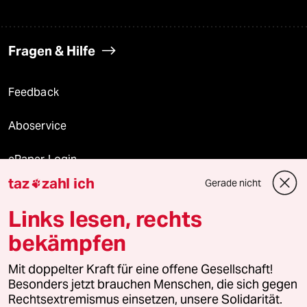
Fragen & Hilfe
Feedback
Aboservice
ePaper Login
taz
zahl ich
Gerade nicht

Downloads für Abonnierende
Links lesen, rechts
bekämpfen
© 2026 taz Verlags und Vertriebs GmbH
Mit doppelter Kraft für eine offene Gesellschaft!
Alle Rechte vorbehalten. Bei rechtlichen Fragen oder für Genehmigungen
wenden Sie sich bitte an
lizenzen@taz.de
Besonders jetzt brauchen Menschen, die sich gegen
Rechtsextremismus einsetzen, unsere Solidarität.