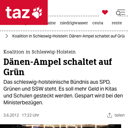

taz zahl ich
hitze
krieg in der ukraine
niedrigwasser
ceuta
rente

taz zahl ich
nd
Koalition in Schleswig-Holstein: Dänen-Ampel schaltet auf Grün
taz zahl ich
themen
Koalition in Schleswig-Holstein
Dänen-Ampel schaltet auf
politik
Grün
öko
Das schleswig-holsteinische Bündnis aus SPD,
Grünen und SSW steht. Es soll mehr Geld in Kitas
gesellschaft
und Schulen gesteckt werden. Gespart wird bei den
Ministerbezügen.
kultur
sport
3.6.2012
17:22 Uhr
teilen