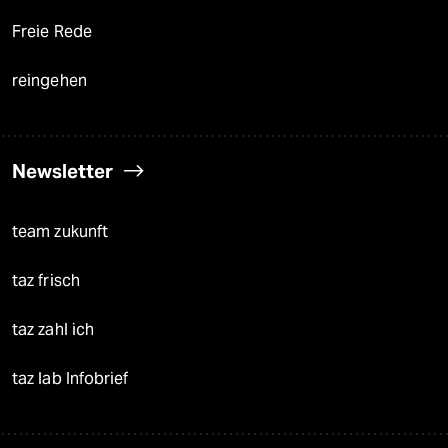
Freie Rede
reingehen
Newsletter
team zukunft
taz frisch
taz zahl ich
taz lab Infobrief