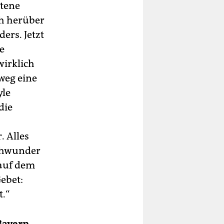
atene
h herüber
ers. Jetzt
ie
wirklich
eweg eine
yle
die
 Alles
schwunder
 auf dem
ebet:
t.“
Bayern,