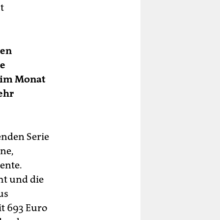
t
nen
se
e im Monat
ehr
enden Serie
ne,
ente.
ht und die
us
t 693 Euro