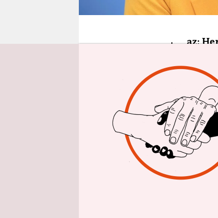
epaper login
t
az: He
Friedrich
Kampagne d
Und was wi