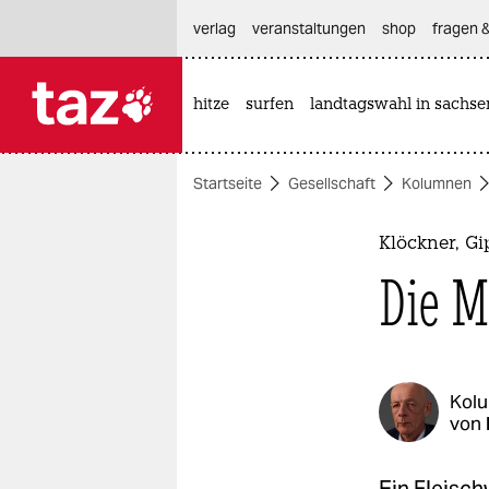
hautnavigation anspringen
hauptinhalt anspringen
footer anspringen
verlag
veranstaltungen
shop
fragen &
hitze
surfen
landtagswahl in sachse

taz zahl ich
taz zahl ich
Startseite
Gesellschaft
Kolumnen
themen
politik
Klöckner, G
Die Mi
öko
gesellschaft
kultur
Kol
von
sport