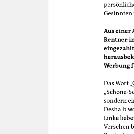
persönlich
Gesinnten
Aus einer 
Rentner:in
eingezahlt
herausbek
Werbung f
Das Wort „
„Schöne-Sc
sondern ein
Deshalb wol
Linke lieb
Versehen b