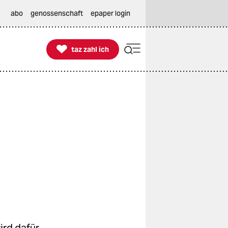
abo
genossenschaft
epaper login

taz zahl ich
taz zahl ich