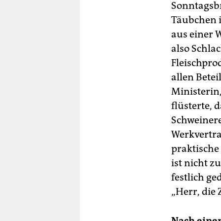
Sonntagsbr
Täubchen i
aus einer W
also Schlac
Fleischprod
allen Betei
Ministerin
flüsterte, 
Schweinere
Werkvertra
praktische
ist nicht 
festlich g
„Herr, die 
Nach eine