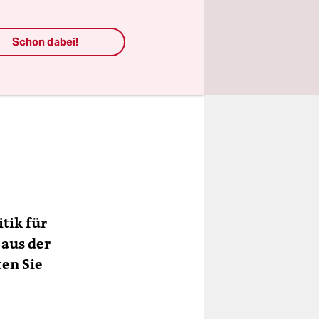
Schon dabei!
tik für
 aus der
ten Sie