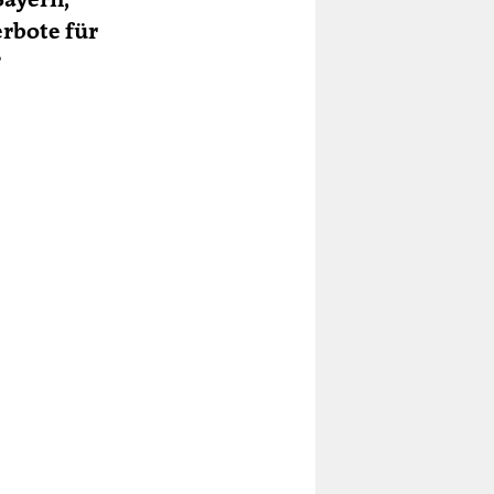
rbote für
?