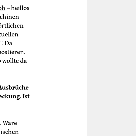
oh
– heillos
schinen
örtlichen
tuellen
“. Da
ostieren.
 wollte da
-Ausbrüche
eckung. Ist
. Wäre
wischen