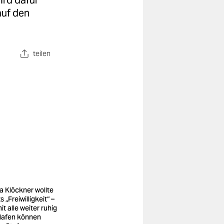
ird dafür
auf den
teilen
ia Klöckner wollte
s „Freiwilligkeit“ –
t alle weiter ruhig
lafen können