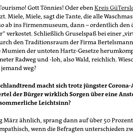
Tourismo! Gott Tönnies! Oder eben
Kreis GüTersl
t. Miele, Miele, sagt die Tante, die alle Waschma
so ab ins Firmenmuseum, dann – ordentlich den 
“ verkostet. Schließlich Gruselspaß bei einer „vir
rch den Traditionsraum der Firma Bertelsmann
e Mumien der untoten Hartz-Gesetze herumkomp
eter Radweg und -loh, also Wald, reichlich. Wieso
 jemand weg?
chlandtrend macht sich trotz jüngster Corona
ertel der Bürger wirklich Sorgen über eine Anst
 sommerliche Leichtsinn?
 März ähnlich, sprang dann auf über 50 Prozent
mpathisch, wenn die Befragten unterschieden z