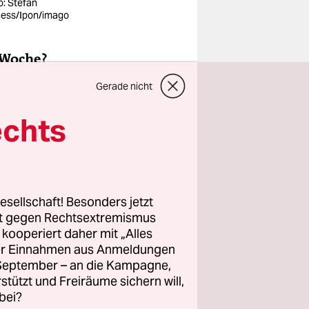
o: Stefan
ess/Ipon/imago
 Woche?
Gerade nicht
echts
-
esellschaft! Besonders jetzt
rt gegen Rechtsextremismus
z kooperiert daher mit „Alles
ller Einnahmen aus Anmeldungen
. September – an die Kampagne,
rstützt und Freiräume sichern will,
bei?