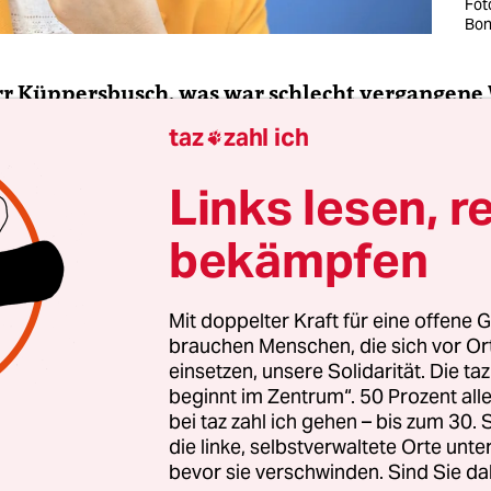
Fot
Bon
rr Küppersbusch, was war schlecht vergangene
taz
zahl ich

Links lesen, r
 Küppersbusch:
Die Stones untersagen der Trump
bekämpfen
en Song „You can’t allways get what you want“.
rd besser in dieser?
Mit doppelter Kraft für eine offene G
brauchen Menschen, die sich vor O
einsetzen, unsere Solidarität. Die ta
beginnt im Zentrum“. 50 Prozent a
bei taz zahl ich gehen – bis zum 30
die linke, selbstverwaltete Orte unte
bevor sie verschwinden. Sind Sie da