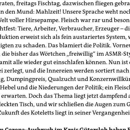
aten, freitags Fischtag, dazwischen fliegen gebr
n den Mund: Mahlzeit! Unsere Sprache weht noc
elt voller Hirsepampe. Fleisch war rar und besond
htfest: Tiere, Arbeiter, Verbraucher, Erzeuger – d
uktion erweist sich als fein austariertes System, 
ligten zu schaden. Das blamiert die Politik. Vorn
, die bisher das Wörtchen „freiwillig“ im ASMR-St
damit alle wieder gut einschlafen können. Nun ist 
i zerlegt, und die Innereien werden sortiert nach
g, Dumpingpreis, Qualzucht und Konzernwillkür.
 Hebel und die Niederungen der Politik; ein Flei
zu erwarten. Doch das Thema liegt jetzt dampfend
edeckten Tisch, und wir schließen die Augen zum G
Zukunft des Koteletts liegt in seiner Vergangenhei
m Corona-Ausbruch im Kreis Gütersloh haben 