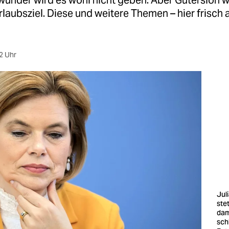
wunder wird es wohl nicht geben. Aber Gütersloh w
Urlaubsziel. Diese und weitere Themen – hier frisch 
2 Uhr
Jul
stet
dami
sch