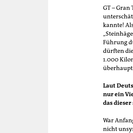
GT – Gran 
unterschätz
kannte! Al
„Steinhäger
Führung du
dürften di
1.000 Kilom
überhaupt
Laut Deuts
nur ein Vi
das dieser
War Anfang
nicht unsy