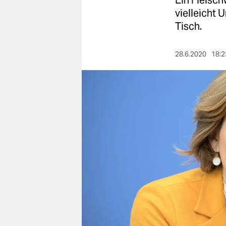
Ein Fleisch
berlin
vielleicht 
nord
Tisch.
wahrheit
28.6.2020
18:2
verlag
verlag
veranstaltungen
shop
fragen & hilfe
unterstützen
abo
genossenschaft