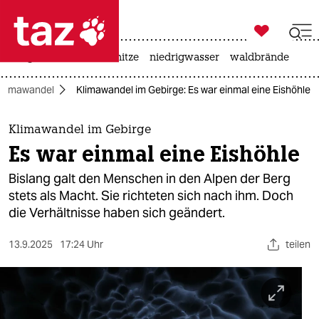

taz zahl ich
krieg in der ukraine
hitze
niedrigwasser
waldbrände

taz zahl ich
Klimawandel
Klimawandel im Gebirge: Es war einmal eine Eishöhle
taz zahl ich
themen
Klimawandel im Gebirge
Es war einmal eine Eishöhle
politik
Bislang galt den Menschen in den Alpen der Berg
öko
stets als Macht. Sie richteten sich nach ihm. Doch
die Verhältnisse haben sich geändert.
gesellschaft
13.9.2025
17:24 Uhr
teilen
kultur
sport