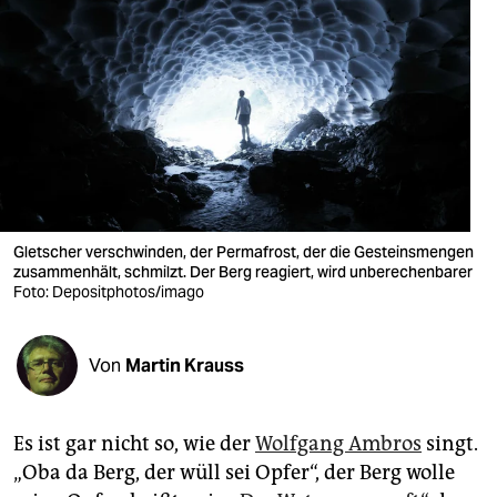
berlin
nord
wahrheit
verlag
verlag
veranstaltungen
Gletscher verschwinden, der Permafrost, der die Gesteinsmengen
zusammenhält, schmilzt. Der Berg reagiert, wird unberechenbarer
shop
Foto: Depositphotos/imago
fragen & hilfe
Von
Martin Krauss
unterstützen
abo
Es ist gar nicht so, wie der
Wolfgang Ambros
singt.
genossenschaft
„Oba da Berg, der wüll sei Opfer“, der Berg wolle