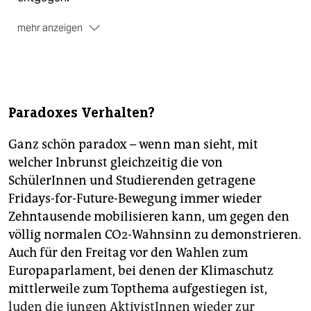
mehr anzeigen
Wer
Mit Abstand am meisten CO
– fast zwei Drittel –
2
wird vom Wirtschaftssektor „Haushalte, Handel und
Dienstleistungen“ produziert, es folgen der
Verkehrssektor und weit abgeschlagen in Berlin erst
Paradoxes Verhalten?
die Industrie. Nach den Zahlen von 2016 waren die
Emissionen der ersten beiden Sektoren zuletzt wieder
Ganz schön paradox – wenn man sieht, mit
um rund 3 Prozent angestiegen, nur in der Industrie
welcher Inbrunst gleichzeitig die von
geht es kontinuierlich abwärts. Mit 4,8 Tonnen
Kohlendioxid (2016) pro Kopf und Jahr ist Berlin eine
SchülerInnen und Studierenden getragene
vergleichsweise klimafreundliche Großstadt. Die
Fridays-for-Future-Bewegung immer wieder
HamburgerInnen brachten es dagegen auf 8,9
Zehntausende mobilisieren kann, um gegen den
Tonnen, die BremerInnen sogar auf stattliche 19,3
völlig normalen CO2-Wahnsinn zu demonstrieren.
Tonnen.
Auch für den Freitag vor den Wahlen zum
Wo
Eine detaillierte Einsicht in Strategie und
Europaparlament, bei denen der Klimaschutz
Maßnahmen des Berliner Energie- und ­
mittlerweile zum Topthema aufgestiegen ist,
Klimaschutzprogramms (BEK) bietet das digitale
luden die jungen AktivistInnen wieder zur