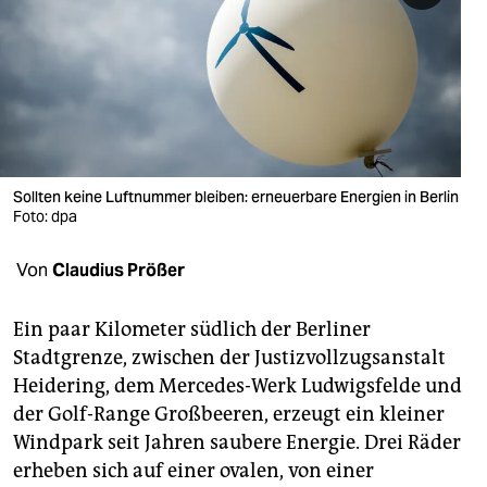
berlin
nord
wahrheit
verlag
verlag
Sollten keine Luftnummer bleiben: erneuerbare Energien in Berlin
Foto: dpa
veranstaltungen
Von
Claudius Prößer
shop
fragen & hilfe
Ein paar Kilometer südlich der Berliner
Stadtgrenze, zwischen der Justizvollzugsanstalt
unterstützen
Heidering, dem Mercedes-Werk Ludwigsfelde und
abo
der Golf-Range Großbeeren, erzeugt ein kleiner
Windpark seit Jahren saubere Energie. Drei Räder
genossenschaft
erheben sich auf einer ovalen, von einer