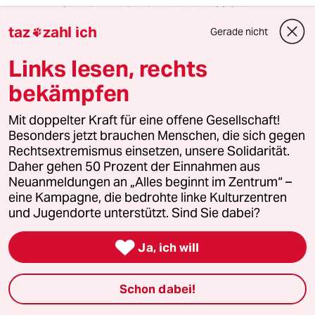
Soweit verständlich wird im 186 Seiten langen
Verkaufsprospekt (230 Seiten inkl. Nachtrag)
taz
zahl ich
Gerade nicht

der Berliner Stadtwerke um ein Darlehen mit
begrenzter Laufzeit ersucht. Ein Anleger wird
Links lesen, rechts
kein Anteilseigner des Windrades. Wer den
bekämpfen
Berliner Stadtwerken 500€ leihen möchte,
sollte vor einem Abschluss einen
Wirtschaftsanwalt hinzuziehen, der den
Mit doppelter Kraft für eine offene Gesellschaft!
Prospekt wirklich versteht. Sämtliche Rechte
Besonders jetzt brauchen Menschen, die sich gegen
bleiben bei den Berliner Stadtwerken.
Rechtsextremismus einsetzen, unsere Solidarität.
Daher gehen 50 Prozent der Einnahmen aus
Neuanmeldungen an „Alles beginnt im Zentrum“ –
eine Kampagne, die bedrohte linke Kulturzentren
Frau Kirschgrün
und Jugendorte unterstützt. Sind Sie dabei?
25.05.2019
,
13:00 Uhr
Zum Thema "paradox" noch ein Link über die in

Ja, ich will
D verpennte, weil Konzern-Interessen
entgegenstehende Wasserstofftechnologie:
Schon dabei!
www.nachdenkseiten.de/?p=52045