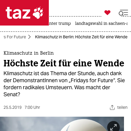

taz zahl ich
nahost-konflikt
usa unter trump
landtagswahl in sachsen-an

taz zahl ich
ays For Future
Klimaschutz in Berlin: Höchste ​Zeit​ für​ eine Wende
taz zahl ich
themen
Klimaschutz in Berlin
Höchste ​Zeit​ für​ eine Wende
politik
Klimaschutz ist das Thema der Stunde, auch dank
öko
der DemonstrantInnen von „Fridays for Future“. Sie
fordern radikales Umsteuern. Was macht der
gesellschaft
Senat?
kultur
25.5.2019
7:00 Uhr
teilen
sport