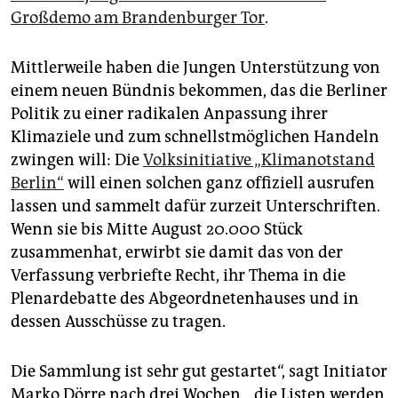
Monitoring- und Informationssystem ­
dibek.berlin.de
.­
Großdemo am Brandenburger Tor
.
(clp)
Mittlerweile haben die Jungen Unterstützung von
einem neuen Bündnis bekommen, das die Berliner
Politik zu einer radikalen Anpassung ihrer
Klimaziele und zum schnellstmöglichen Handeln
zwingen will: Die
Volksinitiative „Klimanotstand
Berlin“
will einen solchen ganz offiziell ausrufen
lassen und sammelt dafür zurzeit Unterschriften.
Wenn sie bis Mitte August 20.000 Stück
zusammenhat, erwirbt sie damit das von der
Verfassung verbriefte Recht, ihr Thema in die
Plenar­debatte des Abgeordnetenhauses und in
dessen Ausschüsse zu tragen.
Die Sammlung ist sehr gut gestartet“, sagt Initiator
Marko Dörre nach drei Wochen, „die Listen werden