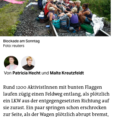
berlin
nord
wahrheit
verlag
Blockade am Sonntag
verlag
Foto: reuters
veranstaltungen
shop
Von
Patricia Hecht
und
Malte Kreutzfeldt
fragen & hilfe
unterstützen
Rund 1200 AktivistInnen mit bunten Flaggen
laufen zügig einen Feldweg entlang, als plötzlich
abo
ein LKW aus der entgegengesetzten Richtung auf
sie zurast. Ein paar springen schon erschrocken
genossenschaft
zur Seite, als der Wagen plötzlich abrupt bremst,