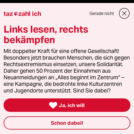
Kultur
taz
zahl ich
Gerade nicht

Links lesen, rechts
Sport
bekämpfen
Berlin
Mit doppelter Kraft für eine offene Gesellschaft!
Nord
Besonders jetzt brauchen Menschen, die sich gegen
Rechtsextremismus einsetzen, unsere Solidarität.
Wahrheit
Daher gehen 50 Prozent der Einnahmen aus
Neuanmeldungen an „Alles beginnt im Zentrum“ –
eine Kampagne, die bedrohte linke Kulturzentren
und Jugendorte unterstützt. Sind Sie dabei?
Themen

Ja, ich will
Hitze
Schon dabei!
Landtagswahl in Sachsen-Anhalt