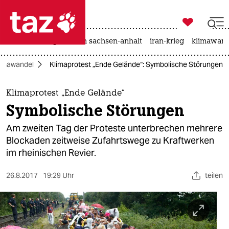

taz zahl ich
hitze
landtagswahl in sachsen-anhalt
iran-krieg
klimawand

taz zahl ich
limawandel
Klimaprotest „Ende Gelände“: Symbolische Störungen
taz zahl ich
themen
Klimaprotest „Ende Gelände“
Symbolische Störungen
politik
Am zweiten Tag der Proteste unterbrechen mehrere
öko
Blockaden zeitweise Zufahrtswege zu Kraftwerken
im rheinischen Revier.
gesellschaft
26.8.2017
19:29 Uhr
teilen
kultur
sport