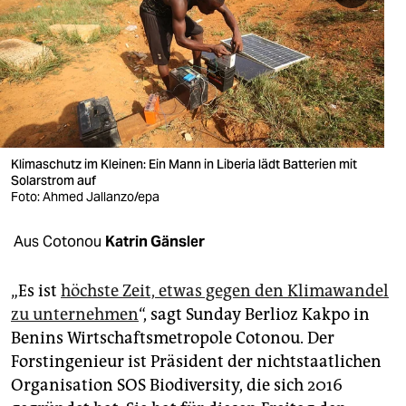
berlin
nord
wahrheit
verlag
verlag
Klimaschutz im Kleinen: Ein Mann in Liberia lädt Batterien mit
Solarstrom auf
veranstaltungen
Foto: Ahmed Jallanzo/epa
shop
Aus Cotonou
Katrin Gänsler
fragen & hilfe
„Es ist
höchste Zeit, etwas gegen den Klimawandel
unterstützen
zu unternehmen
“, sagt Sunday Berlioz Kakpo in
Benins Wirtschaftsmetropole Cotonou. Der
abo
Forstingenieur ist Präsident der nichtstaatlichen
genossenschaft
Organisation SOS Biodiversity, die sich 2016