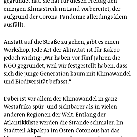
gegründet hat. Sie hat für diesen Freitag den
epaper login
einzigen Klimastreik im Land vorbereitet, der
aufgrund der Corona-Pandemie allerdings klein
ausfällt.
Anstatt auf die Straße zu gehen, gibt es einen
Workshop. Jede Art der Aktivität ist für Kakpo
jedoch wichtig: „Wir haben vor fünf Jahren die
NGO gegründet, weil wir festgestellt haben, dass
sich die junge Generation kaum mit Klimawandel
und Biodiversität befasst.“
Dabei ist vor allem der Klimawandel in ganz
Westafrika spür- und sichtbarer als in vielen
anderen Regionen der Welt. Entlang der
Atlantikküste werden die Strände schmaler. Im
Stadtteil Akpakpa im Osten Cotonous hat das