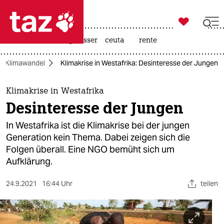

taz zahl ich
hitze
afd
niedrigwasser
ceuta
rente

taz zahl ich
Klimawandel
Klimakrise in Westafrika: Desinteresse der Jungen
taz zahl ich
themen
Klimakrise in Westafrika
Desinteresse der Jungen
politik
In Westafrika ist die Klimakrise bei der jungen
öko
Generation kein Thema. Dabei zeigen sich die
Folgen überall. Eine NGO bemüht sich um
gesellschaft
Aufklärung.
kultur
24.9.2021
16:44 Uhr
teilen
sport