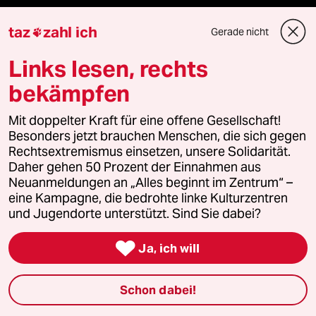
Shop
taz
zahl ich
Gerade nicht

Anzeigen
Links lesen, rechts
bekämpfen
Fragen & Hilfe
Mit doppelter Kraft für eine offene Gesellschaft!
Besonders jetzt brauchen Menschen, die sich gegen
Rechtsextremismus einsetzen, unsere Solidarität.
Feedback
Daher gehen 50 Prozent der Einnahmen aus
Neuanmeldungen an „Alles beginnt im Zentrum“ –
Aboservice
eine Kampagne, die bedrohte linke Kulturzentren
und Jugendorte unterstützt. Sind Sie dabei?
ePaper Login

Ja, ich will
Downloads für Abonnierende
Schon dabei!