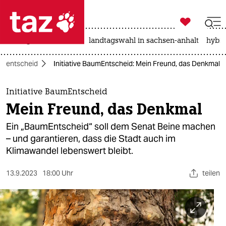

taz zahl ich
niedrigwasser
rente
landtagswahl in sachsen-anhalt
hybri

taz zahl ich
lksentscheid
Initiative BaumEntscheid: Mein Freund, das Denkmal
taz zahl ich
themen
Initiative BaumEntscheid
Mein Freund, das Denkmal
politik
Ein „BaumEntscheid“ soll dem Senat Beine machen
öko
– und garantieren, dass die Stadt auch im
Klimawandel lebenswert bleibt.
gesellschaft
13.9.2023
18:00 Uhr
teilen
kultur
sport