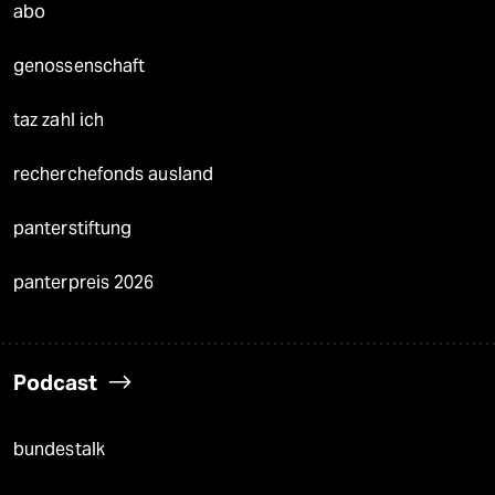
abo
genossenschaft
taz zahl ich
recherchefonds ausland
panterstiftung
panterpreis 2026
Podcast
bundestalk