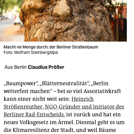
berlin
nord
wahrheit
verlag
Macht ne Menge durch: der Berliner Straßenbaum
verlag
Foto: Wolfram Steinberg/dpa
veranstaltungen
Aus Berlin
Claudius Prößer
shop
„Baumpower“, „Blätterneutralität“, „Berlin
fragen & hilfe
wetterfest machen“ – bei so viel Assoziativkraft
kann einer nicht weit sein:
Heinrich
unterstützen
Strößenreuther, NGO-Gründer und Initiator des
abo
Berliner Rad-Entscheids
, ist zurück und hat ein
neues Volksgesetz im Ärmel. Diesmal geht es um
genossenschaft
die Klimaresilienz der Stadt, und weil Bäume