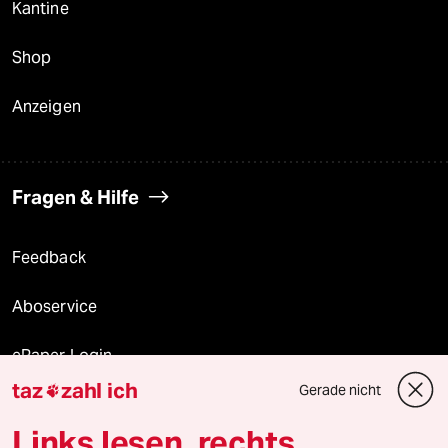
Kantine
Shop
Anzeigen
Fragen & Hilfe
Feedback
Aboservice
ePaper Login
taz
zahl ich
Gerade nicht

Downloads für Abonnierende
Links lesen, rechts