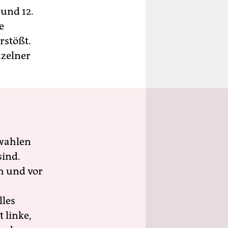
 und 12.
e
rstößt.
nzelner
wahlen
sind.
h und vor
lles
 linke,