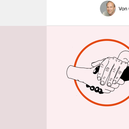
epaper login
Von
KARLSRU
nicht gege
stellten d
fest.
Dabei ging
Hilfspaket
Klägern wo
Bundestag 
informiert