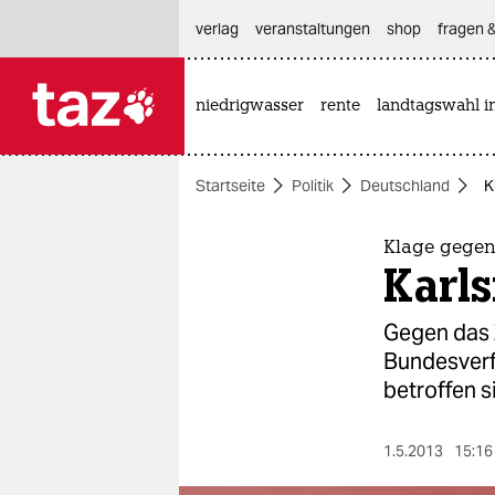
hautnavigation anspringen
hauptinhalt anspringen
footer anspringen
verlag
veranstaltungen
shop
fragen &
niedrigwasser
rente
landtagswahl i

taz zahl ich
taz zahl ich
Startseite
Politik
Deutschland
K
themen
politik
Klage gegen
Karls
öko
Gegen das Z
gesellschaft
Bundesverf
betroffen s
kultur
sport
1.5.2013
15:16