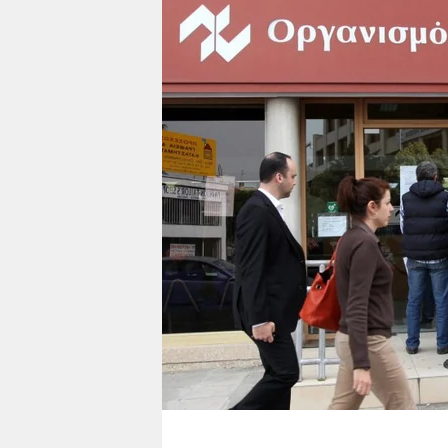
berlin
nord
wahrheit
verlag
verlag
veranstaltungen
shop
fragen & hilfe
unterstützen
abo
genossenschaft