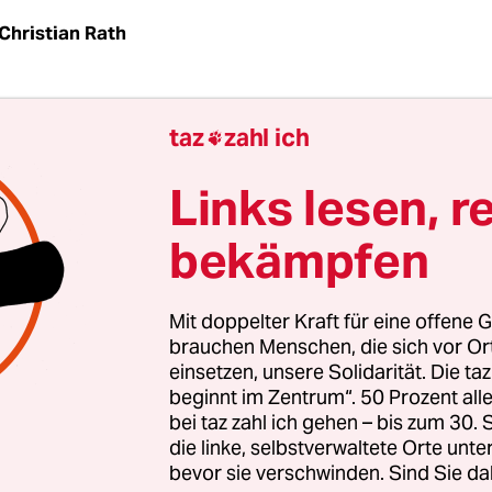
Christian Rath
HE
taz
| Bürger können beim Bundesverfassungsg
taz
zahl ich

n alle EU-bezogenen Parlamentsbeschlüsse klage
ie Richter jetzt in der Begründung zum Zypern-Eil
Links lesen, r
bekämpfen
 es um die Zustimmung des Bundestags zum Zyp
 des ESM-Rettungsfonds Mitte April. Eine Gruppe 
Mit doppelter Kraft für eine offene G
llte die Zustimmung kurzfristig verhindern, weil
brauchen Menschen, die sich vor O
einsetzen, unsere Solidarität. Die ta
von der Bundesregierung unzureichend und fal
beginnt im Zentrum“. 50 Prozent a
 worden sei.
bei taz zahl ich gehen – bis zum 30
die linke, selbstverwaltete Orte unte
bevor sie verschwinden. Sind Sie da