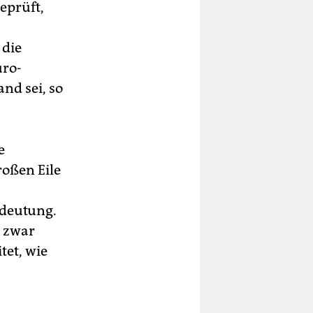
eprüft,
 die
uro-
nd sei, so
e
roßen Eile
edeutung.
i zwar
tet, wie