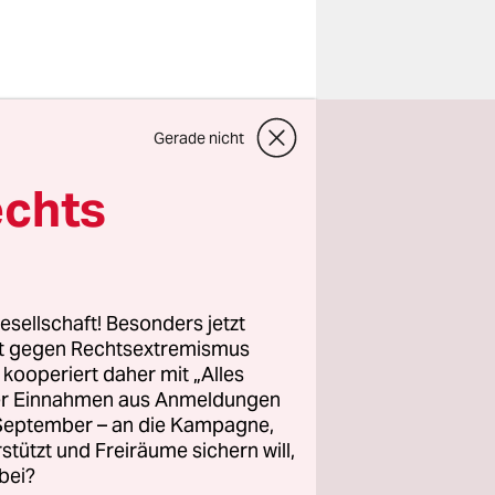
ericht
Gerade nicht
n. Das
beschluss
echts
ern-
von 18
esellschaft! Besonders jetzt
 der
rt gegen Rechtsextremismus
z kooperiert daher mit „Alles
sch
ller Einnahmen aus Anmeldungen
. September – an die Kampagne,
rstützt und Freiräume sichern will,
bei?