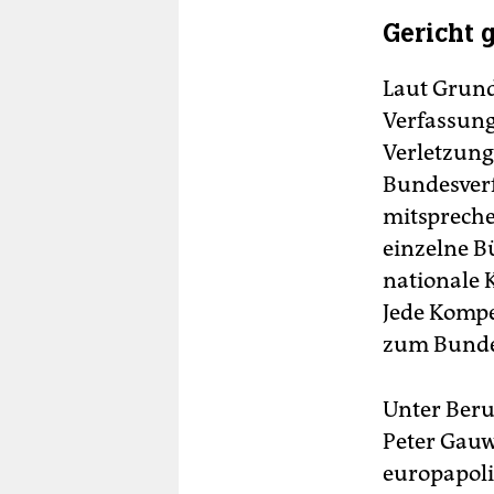
Gericht 
Laut Grund
Verfassung
Verletzung
Bundesverf
mitsprechen
einzelne B
nationale 
Jede Kompe
zum Bundes
Unter Beru
Peter Gauw
europapoli