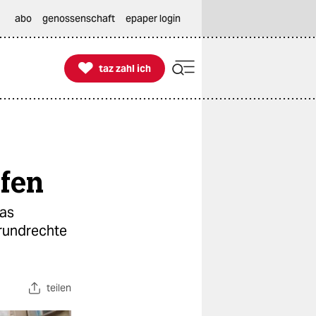
abo
genossenschaft
epaper login

taz zahl ich
taz zahl ich
üfen
das
Grundrechte
teilen