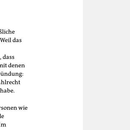
ßliche
Weil das
, dass
mit denen
gründung:
ahlrecht
 habe.
rsonen wie
le
 Im