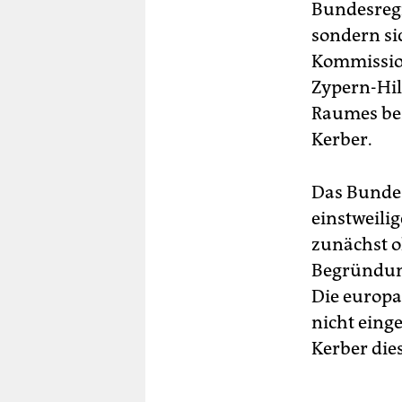
Bundesregi
sondern si
Kommission
Zypern-Hil
Raumes bez
Kerber.
Das Bundes
einstweili
zunächst o
Begründung
Die europa
nicht eing
Kerber dies