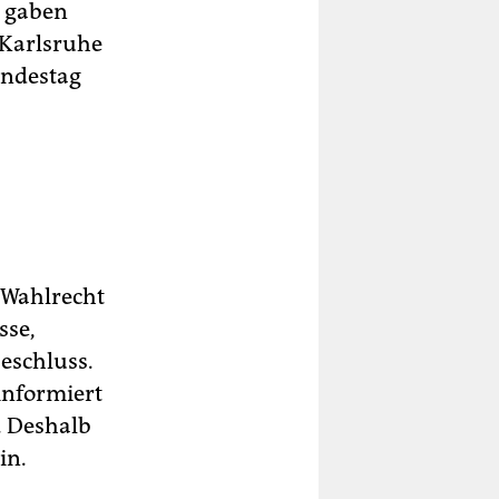
e gaben
 Karlsruhe
undestag
 Wahlrecht
sse,
Beschluss.
informiert
. Deshalb
in.