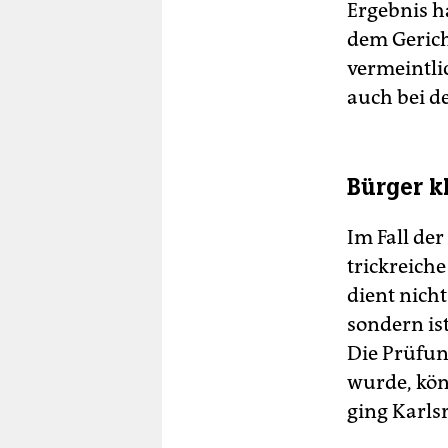
Ergebnis ha
dem Gerich
vermeintli
auch bei de
Bürger k
Im Fall der
trickreich
dient nich
sondern ist
Die Prüfun
wurde, kön
ging Karlsr