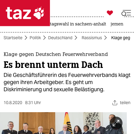

taz zahl ich
drohnen
rente
landtagswahl in sachsen-anhalt
jemen

taz zahl ich
Startseite
Politik
Deutschland
Rassismus
Klage gege
taz zahl ich
themen
Klage gegen Deutschen Feuerwehrverband
Es brennt unterm Dach
politik
Die Geschäftsführerin des Feuerwehrverbands klagt
öko
gegen ihren Arbeitgeber. Es geht um
Diskriminierung und sexuelle Belästigung.
gesellschaft
10.8.2020
8:31 Uhr
teilen
kultur
sport