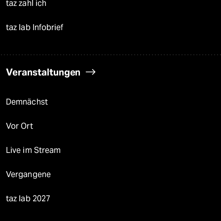
taz zahl ich
taz lab Infobrief
Veranstaltungen
Demnächst
Vor Ort
Live im Stream
Vergangene
taz lab 2027