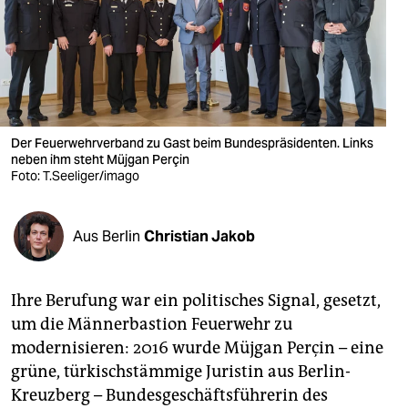
berlin
nord
wahrheit
verlag
Der Feuerwehrverband zu Gast beim Bundespräsidenten. Links
verlag
neben ihm steht Müjgan Perçin
Foto: T.Seeliger/imago
veranstaltungen
shop
Aus Berlin
Christian Jakob
fragen & hilfe
Ihre Berufung war ein politisches Signal, gesetzt,
unterstützen
um die Männerbastion Feuerwehr zu
abo
modernisieren: 2016 wurde Müjgan Perçin – eine
grüne, türkischstämmige Juristin aus Berlin-
genossenschaft
Kreuzberg – Bundesgeschäftsführerin des