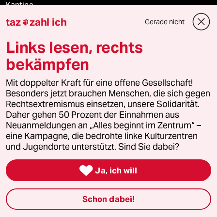
Kantine
taz
zahl ich
Gerade nicht

Shop
Links lesen, rechts
Anzeigen
bekämpfen
Mit doppelter Kraft für eine offene Gesellschaft!
Besonders jetzt brauchen Menschen, die sich gegen
Fragen & Hilfe
Rechtsextremismus einsetzen, unsere Solidarität.
Daher gehen 50 Prozent der Einnahmen aus
Neuanmeldungen an „Alles beginnt im Zentrum“ –
Feedback
eine Kampagne, die bedrohte linke Kulturzentren
und Jugendorte unterstützt. Sind Sie dabei?
Aboservice

Ja, ich will
ePaper Login
Downloads für Abonnierende
Schon dabei!