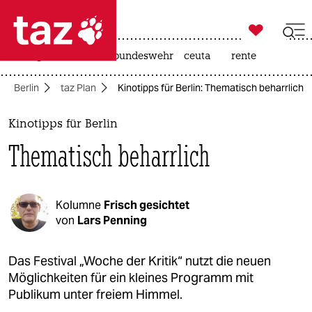

taz zahl ich
niedrigwasser
afd
bundeswehr
ceuta
rente

taz zahl ich
Berlin
taz Plan
Kinotipps für Berlin: Thematisch beharrlich
taz zahl ich
themen
Kinotipps für Berlin
Thematisch beharrlich
politik
öko
Kolumne
Frisch gesichtet
gesellschaft
von
Lars Penning
kultur
Das Festival „Woche der Kritik“ nutzt die neuen
Möglichkeiten für ein kleines Programm mit
sport
Publikum unter freiem Himmel.