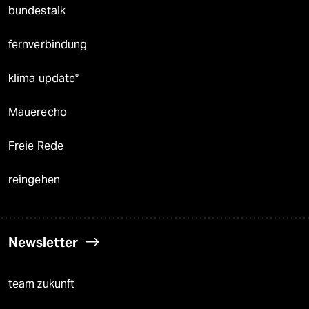
bundestalk
fernverbindung
klima update°
Mauerecho
Freie Rede
reingehen
Newsletter
team zukunft