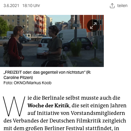
berlin
3.6.2021
18:10 Uhr
teilen
nord
wahrheit
verlag
verlag
veranstaltungen
„FREIZEIT oder: das gegenteil von nichtstun“ (R:
shop
Caroline Pitzen​)
Foto: OKNO/Markus Koob
fragen & hilfe
W
unterstützen
ie die Berlinale selbst musste auch die
Woche der Kritik
, die seit einigen Jahren
abo
auf Initiative von Vorstandsmitgliedern
des Verbandes der Deutschen Filmkritik zeitgleich
genossenschaft
mit dem großen Berliner Festival stattfindet, in