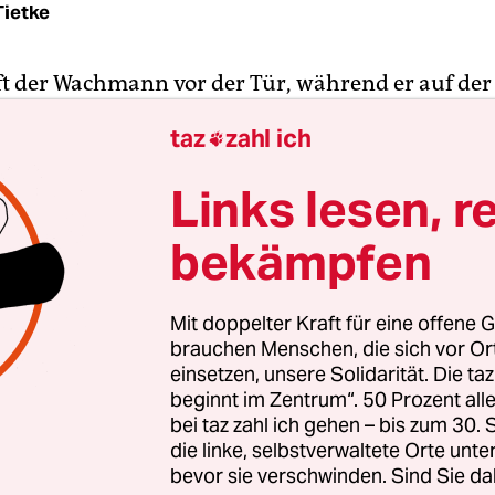
Tietke
äft der Wachmann vor der Tür, während er auf de
 Wahrnehmung im Schlaf berichtet. Regisseur Sa
taz
zahl ich

ist 2009 aus Schweden in die Philippinen übersie
Dinge, die ihm auffielen, war, dass viele Mensche
Links lesen, r
lafen. „Warum schlafen alle? Warum bin ich wach
s Kurzdokumentation
„Powernapper's Paradise
bekämpfen
h, die sich der Regisseur angesichts dieses Phä
Mit doppelter Kraft für eine offene G
brauchen Menschen, die sich vor O
einsetzen, unsere Solidarität. Die ta
beginnt im Zentrum“. 50 Prozent a
bei taz zahl ich gehen – bis zum 30
die linke, selbstverwaltete Orte unte
bevor sie verschwinden. Sind Sie da