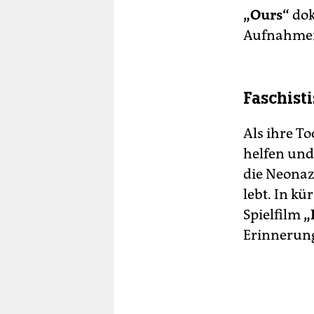
„Ours“
dok
Aufnahmen
Faschis
Als ihre T
helfen und
die Neona
lebt. In k
Spielfilm
„
Erinnerung,