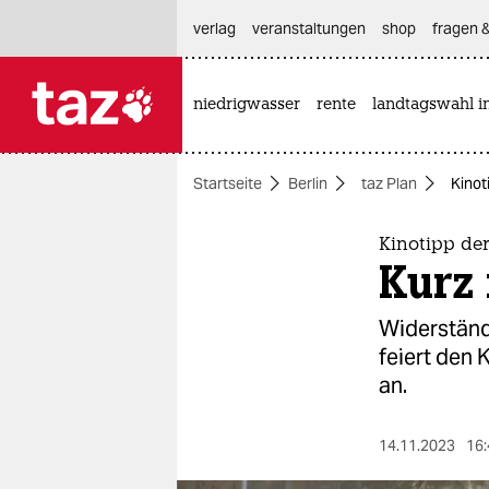
hautnavigation anspringen
hauptinhalt anspringen
footer anspringen
verlag
veranstaltungen
shop
fragen &
niedrigwasser
rente
landtagswahl i

taz zahl ich
taz zahl ich
Startseite
Berlin
taz Plan
Kinot
themen
politik
Kinotipp de
Kurz
öko
Widerständi
gesellschaft
feiert den 
an.
kultur
sport
14.11.2023
16: