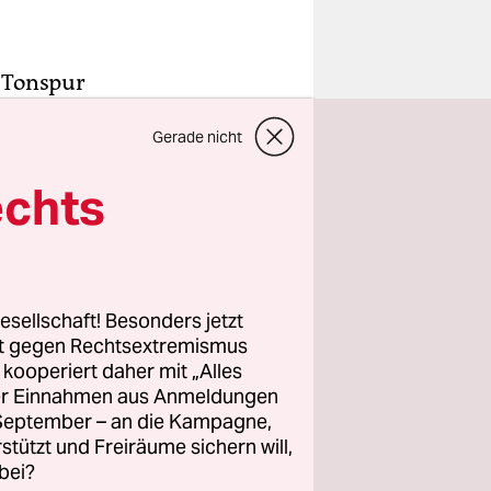
r Tonspur
mir
Gerade nicht
delt. Eines
n auf der
echts
?“
“
geht
nomens
esellschaft! Besonders jetzt
rt gegen Rechtsextremismus
z kooperiert daher mit „Alles
ller Einnahmen aus Anmeldungen
. September – an die Kampagne,
rstützt und Freiräume sichern will,
bei?