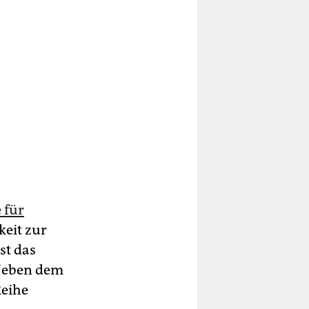
 für
eit zur
st das
 Neben dem
Reihe