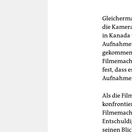
Gleichermaß
die Kamera
in Kanada 
Aufnahmen 
gekommen u
Filmemache
fest, dass
Aufnahmen
Als die Fi
konfrontier
Filmemacher
Entschuldi
seinen Bli