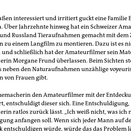
en interessiert und irritiert guckt eine Familie 
. Über Jahrzehnte hinweg hat ein Schweizer Ama
und Russland Tieraufnahmen gemacht mit dem Z
zu einem Langfilm zu montieren. Dazu ist es ni
nd schließlich hat der Amateurfilmer sein Mate
rin Morgane Frund überlassen. Beim Sichten ste
 es neben den Naturaufnahmen unzählige voyeuri
 von Frauen gibt.
lmemacherin den Amateurfilmer mit der Entdeck
t, entschuldigt dieser sich. Eine Entschuldigung, 
in ratlos zurück lässt. „Ich weiß nicht, was ich 
gung anfangen soll. Wenn sich jeder Mann auf de
ck entschuldigen würde, würde das das Problem l