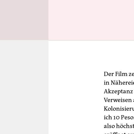
Der Film z
in Näherei
Akzeptanz
Verweisen a
Kolonisier
ich 10 Pes
also höchs