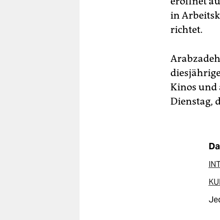
eröffnet a
in Arbeits
richtet.
Arabzadehs
diesjährig
Kinos und a
Dienstag, 
Da
IN
KUK
Jed