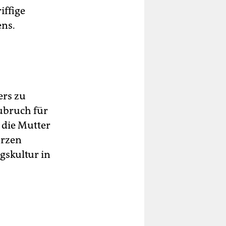
iffige
ns.
ers zu
bubruch für
die Mutter
urzen
ngskultur in