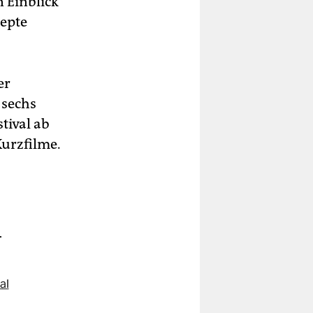
 Einblick
zepte
er
n sechs
tival ab
Kurzfilme.
.
al