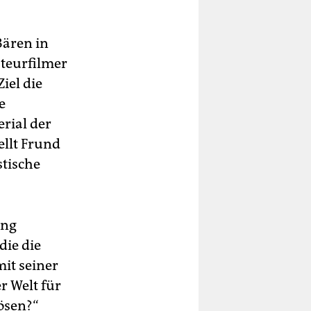
Bären in
teurfilmer
iel die
e
rial der
llt Frund
stische
ung
die die
mit seiner
r Welt für
ösen?“