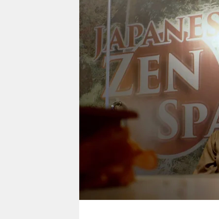
berlin
nord
wahrheit
verlag
verlag
veranstaltungen
shop
fragen & hilfe
unterstützen
abo
genossenschaft