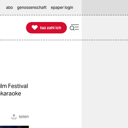
abo
genossenschaft
epaper login

taz zahl ich
taz zahl ich
lm Festival
onkaraoke
teilen