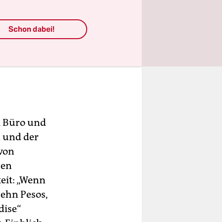
Schon dabei!
m Büro und
n und der
von
hen
eit: „Wenn
zehn Pesos,
dise“