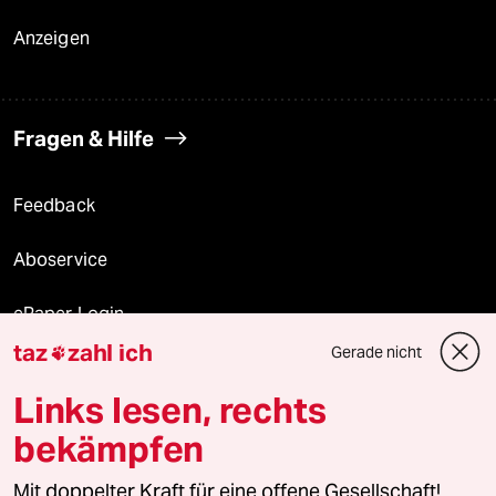
Anzeigen
Fragen & Hilfe
Feedback
Aboservice
ePaper Login
taz
zahl ich
Gerade nicht

Downloads für Abonnierende
Links lesen, rechts
bekämpfen
© 2026 taz Verlags und Vertriebs GmbH
Mit doppelter Kraft für eine offene Gesellschaft!
Alle Rechte vorbehalten. Bei rechtlichen Fragen oder für Genehmigungen