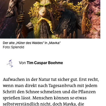
berlin
nord
wahrheit
verlag
verlag
Der alte „Hüter des Waldes“ in „Mavka“
Foto: Splendid
veranstaltungen
shop
Von
Tim Caspar Boehme
fragen & hilfe
unterstützen
Aufwachen in der Natur tut sicher gut. Erst recht,
wenn man direkt nach Tagesanbruch mit jedem
abo
Schritt den Schnee schmelzen und die Pflanzen
genossenschaft
sprießen lässt. Menschen können so etwas
selbstverständlich nicht, doch Mavka, die