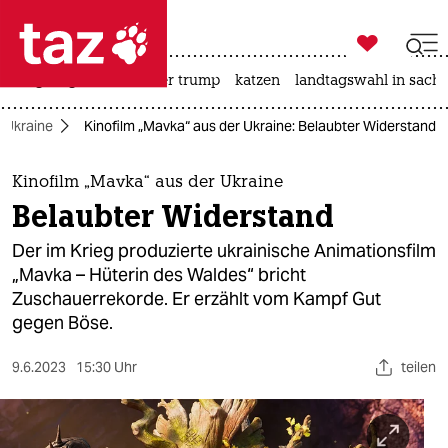

taz zahl ich
bergsteigen
usa unter trump
katzen
landtagswahl in sachs

taz zahl ich
r Ukraine
Kinofilm „Mavka“ aus der Ukraine: Belaubter Widerstand
taz zahl ich
themen
Kinofilm „Mavka“ aus der Ukraine
Belaubter Widerstand
politik
Der im Krieg produzierte ukrainische Animationsfilm
öko
„Mavka – Hüterin des Waldes“ bricht
Zuschauerrekorde. Er erzählt vom Kampf Gut
gesellschaft
gegen Böse.
kultur
9.6.2023
15:30 Uhr
teilen
sport