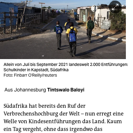
berlin
nord
wahrheit
verlag
verlag
veranstaltungen
Allein von Juli bis September 2021 landesweit 2.000 Entführungen:
Schulkinder in Kapstadt, Südafrika
shop
Foto: Finbarr O'Reilly/reuters
fragen & hilfe
Aus Johannesburg
Tintswalo Baloyi
unterstützen
Südafrika hat bereits den Ruf der
abo
Verbrechenshochburg der Welt – nun erregt eine
Welle von Kindesentführungen das Land. Kaum
genossenschaft
ein Tag vergeht, ohne dass irgendwo das