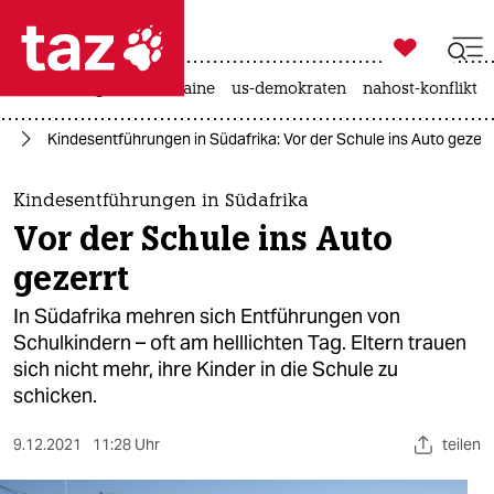

taz zahl ich
hitze
krieg in der ukraine
us-demokraten
nahost-konflikt

taz zahl ich
ka
Kindesentführungen in Südafrika: Vor der Schule ins Auto gezerr
taz zahl ich
themen
Kindesentführungen in Südafrika
Vor der Schule ins Auto
politik
gezerrt
öko
In Südafrika mehren sich Entführungen von
Schulkindern – oft am helllichten Tag. Eltern trauen
gesellschaft
sich nicht mehr, ihre Kinder in die Schule zu
schicken.
kultur
sport
9.12.2021
11:28 Uhr
teilen