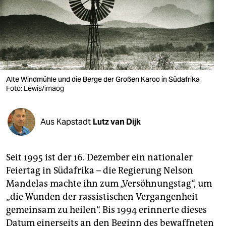
berlin
nord
wahrheit
verlag
Alte Windmühle und die Berge der Großen Karoo in Südafrika
verlag
Foto: Lewis/imaog
veranstaltungen
Aus Kapstadt
Lutz van Dijk
shop
fragen & hilfe
Seit 1995 ist der 16. Dezember ein nationaler
unterstützen
Feiertag in Südafrika – die Regierung Nelson
Mandelas machte ihn zum „Versöhnungstag“, um
abo
„die Wunden der rassistischen Vergangenheit
genossenschaft
gemeinsam zu heilen“. Bis 1994 erinnerte dieses
Datum einerseits an den Beginn des bewaffneten