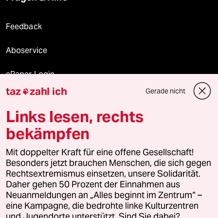
Feedback
Aboservice
ePaper Login
taz
zahl ich
Gerade nicht

Downloads für Abonnierende
Links lesen, rechts
bekämpfen
© 2026 taz Verlags und Vertriebs GmbH
Alle Rechte vorbehalten. Bei rechtlichen Fragen oder für Genehmigungen
Mit doppelter Kraft für eine offene Gesellschaft!
wenden Sie sich bitte an
lizenzen@taz.de
Besonders jetzt brauchen Menschen, die sich gegen
Rechtsextremismus einsetzen, unsere Solidarität.
Daher gehen 50 Prozent der Einnahmen aus
Feedback
Redaktionsstatut
Kommune-Richtlinien
KI-
Neuanmeldungen an „Alles beginnt im Zentrum“ –
eine Kampagne, die bedrohte linke Kulturzentren
Leitlinie
Informant
Datenschutz
Impressum
AGB
und Jugendorte unterstützt. Sind Sie dabei?