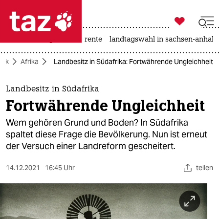

taz zahl ich
hitze
niedrigwasser
rente
landtagswahl in sachsen-anhalt

taz zahl ich
itik
Afrika
Landbesitz in Südafrika: Fortwährende Ungleichheit
taz zahl ich
themen
Landbesitz in Südafrika
Fortwährende Ungleichheit
politik
Wem gehören Grund und Boden? In Südafrika
öko
spaltet diese Frage die Bevölkerung. Nun ist erneut
der Versuch einer Landreform gescheitert.
gesellschaft
14.12.2021
16:45 Uhr
teilen
kultur
sport