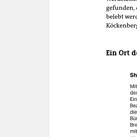
gefunden, 
belebt werd
Köckenber
Ein Ort 
Sh
Mit
de
Ein
Bez
di
Bür
Bre
mit