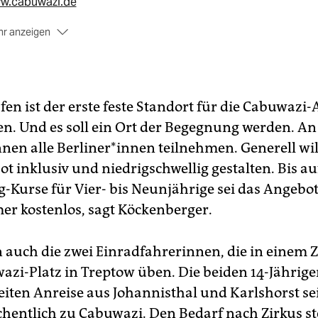
w.cabuwazi.de
r anzeigen
anege frei“ heißt es am Wochenende auch noch anderswo in
pelhof. In der
Ufafabrik
in der Viktoriastraße 10–18 blickt 
ei auf eine lange Zirkustradition. Seit 1987 holt man dort die
hwuchsartisten ins Rampenlicht, nun ruft man zum 31. Berlin
en ist der erste feste Standort für die Cabuwazi-
derCircus-Festival mit Familienvorstellungen am Samstag u
ntag, Beginn jeweils 15 Uhr. Kinder zahlen 4, die Älteren 7 Eu
en. Und es soll ein Ort der Begegnung werden. An
w.ufafabrik.de
nen alle Berliner*innen teilnehmen. Generell wi
t inklusiv und niedrigschwellig gestalten. Bis au
-Kurse für Vier- bis Neunjährige sei das Angeb
er kostenlos, sagt Köckenberger.
 auch die zwei Einradfahrerinnen, die in einem Z
zi-Platz in Treptow üben. Die beiden 14-Jähri
weiten Anreise aus Johannisthal und Karlshorst se
hentlich zu Cabuwazi. Den Bedarf nach Zirkus ste