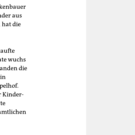
ckenbauer
nder aus
 hat die
aufte
ate wuchs
tanden die
 in
pelhof.
r Kinder-
te
namtlichen