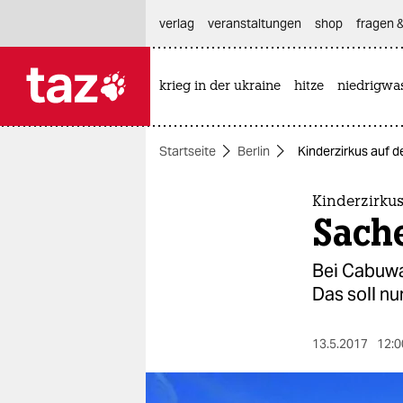
hautnavigation anspringen
hauptinhalt anspringen
footer anspringen
verlag
veranstaltungen
shop
fragen &
krieg in der ukraine
hitze
niedrigwa

taz zahl ich
taz zahl ich
Startseite
Berlin
Kinderzirkus auf d
themen
politik
Kinderzirku
Sache
öko
Bei Cabuwaz
gesellschaft
Das soll n
kultur
13.5.2017
12:0
sport