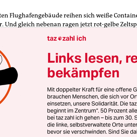
ten Flughafengebäude reihen sich weiße Contain
. Und gleich nebenan ragen jetzt rot-gelbe Zelts
gegen. Fliegende Bauten auf dem Tempelhofer Fe
taz
zahl ich

rfen. Am Sonntag eröffnet hier der Kinder- und
us Cabuwazi einen neuen Standort, an dem auch
Links lesen, r
 Kurse in unterschiedlichsten Zirkusdiszipline
bekämpfen
ben Spiel und Körperkunst will Cabuwazi Mitein
nd Selbstvertrauen vermitteln, wie ein Prospekt v
ig auch auf dem neuen Platz geschehen. Ein Schwe
Mit doppelter Kraft für eine offene G
 mit Geflüchteten werden.
brauchen Menschen, die sich vor O
einsetzen, unsere Solidarität. Die ta
beginnt im Zentrum“. 50 Prozent a
ld wird Cabuwazi direkter Nachbar der neu ent
bei taz zahl ich gehen – bis zum 30
s. In dem Containerdorf vor dem Flughafengebä
die linke, selbstverwaltete Orte unte
lüchtete untergebracht werden, der Bau selbst die
bevor sie verschwinden. Sind Sie da