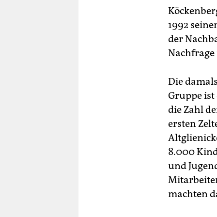
Köckenberg
1992 seine
der Nachba
Nachfrage 
Die damals
Gruppe ist
die Zahl d
ersten Zelt
Altglienic
8.000 Kind
und Jugend
Mitarbeite
machten da