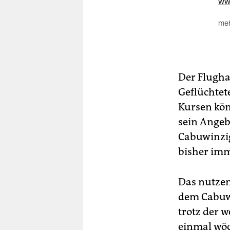
ww
meh
„M
Tem
dab
Nac
Der Flughaf
Kin
Son
Geflüchtet
ww
Kursen kön
sein Angebo
Cabuwinzig
bisher imm
Das nutzen
dem Cabuwa
trotz der 
einmal wöc