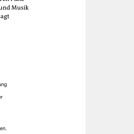
 und Musik
sagt
ung
er
en.