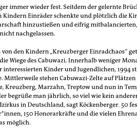
er immer wieder fest. Seitdem der gelernte Brü
n Kindern Einräder schenkte und plötzlich die Ki
rschaft hinzustießen und eifrig mitbalancierten,
nicht nachgelassen.
 von den Kindern „Kreuzberger Einradchaos“ get
 die Wiege des Cabuwazi. Innerhalb weniger Mon
er interessierten Kinder und Jugendlichen, 1994 s
e. Mittlerweile stehen Cabuwazi-Zelte auf Plätzen
ke, Kreuzberg, Marzahn, Treptow und nun in Tem
er begrüße man jährlich, so viel wie kein andere
zirkus in Deutschland, sagt Köckenberger. 50 fes
r*innen, 150 Honorarkräfte und die vielen Ehre
s möglich.