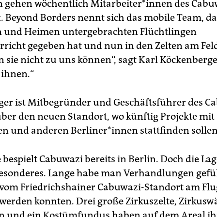
n gehen wöchentlich Mitarbeiter*innen des Cabuw
. Beyond Borders nennt sich das mobile Team, da
n und Heimen untergebrachten Flüchtlingen
rricht gegeben hat und nun in den Zelten am Fel
n sie nicht zu uns können“, sagt Karl Köckenberg
 ihnen.“
er ist Mitbegründer und Geschäftsführer des Ca
 über den neuen Standort, wo künftig Projekte mit
en und anderen Berliner*innen stattfinden sollen
 bespielt Cabuwazi bereits in Berlin. Doch die La
besonderes. Lange habe man Verhandlungen geführ
 vom Friedrichshainer Cabuwazi-Standort am Fl
werden konnten. Drei große Zirkuszelte, Zirkusw
n und ein Kostümfundus haben auf dem Areal ih