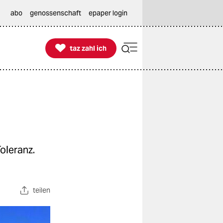
abo
genossenschaft
epaper login

taz zahl ich
taz zahl ich
oleranz.
teilen