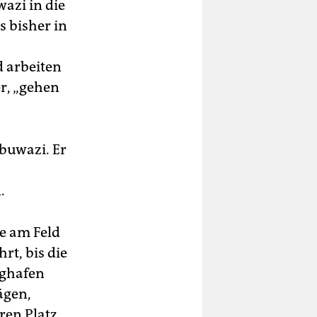
azi in die
s bisher in
d arbeiten
er, „gehen
buwazi. Er
.
ge am Feld
t, bis die
ughafen
ägen,
ren Platz