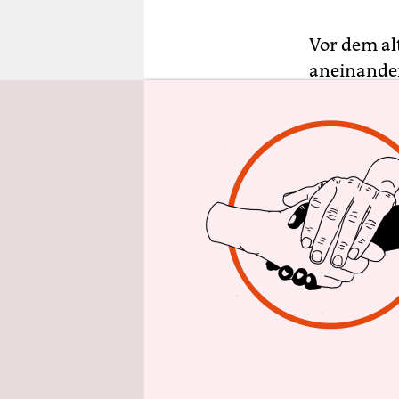
epaper login
Vor dem al
aneinander
Himmel ent
bleiben dü
Jugendzirk
Erwachsene
können. Ne
Toleranz u
soll künft
die Arbeit
Auf dem Fe
Tempohome
ab Juli Gef