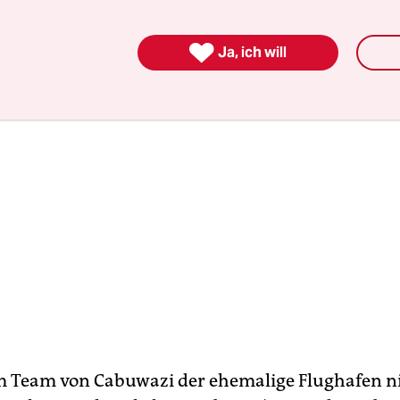
ls Notunterkunft.

Ja, ich will
m Team von Cabuwazi der ehemalige Flughafen nic