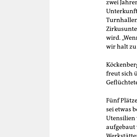
zwei Jahre
Unterkunft
Turnhalle
Zirkusunte
wird. „Wen
wir halt zu
Köckenberg
freut sich
Geflüchtet
Fünf Plätze
sei etwas 
Utensilien
aufgebaut 
Werkstätte