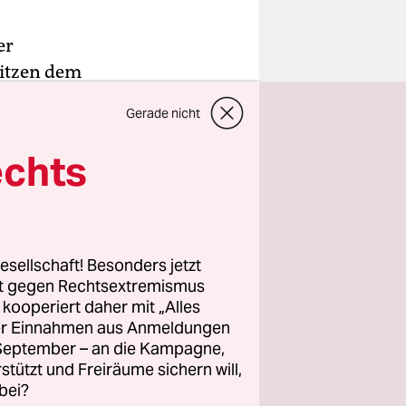
er
pitzen dem
ld, die
Gerade nicht
echts
n besuchen
ander,
errät. Das
rpunkt soll
esellschaft! Besonders jetzt
rt gegen Rechtsextremismus
z kooperiert daher mit „Alles
ller Einnahmen aus Anmeldungen
stehenden
. September – an die Kampagne,
ude sollen
rstützt und Freiräume sichern will,
nt bereits
bei?