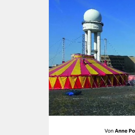
berlin
nord
wahrheit
verlag
verlag
veranstaltungen
shop
fragen & hilfe
unterstützen
abo
genossenschaft
Von
Anne Po