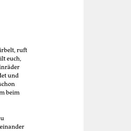
belt, ruft
lt euch,
Einräder
det und
 schon
um beim
zu
meinander