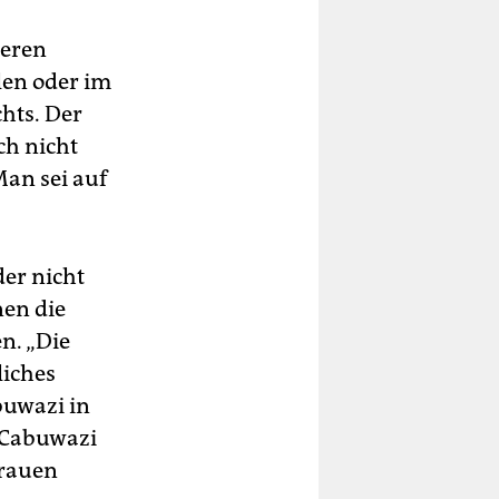
deren
len oder im
hts. Der
ch nicht
Man sei auf
er nicht
nen die
n. „Die
liches
buwazi in
m Cabuwazi
trauen