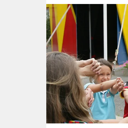
berlin
nord
wahrheit
verlag
verlag
veranstaltungen
shop
fragen & hilfe
unterstützen
abo
genossenschaft