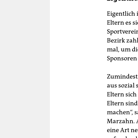
Der
lee
Eigentlich 
Art
Eltern es s
Fre
Pos
Sportverei
mu
Bezirk zah
mal, um di
Sponsoren
Zumindest
aus sozial
Eltern sich
Eltern sin
machen“, s
Marzahn. A
eine Art n