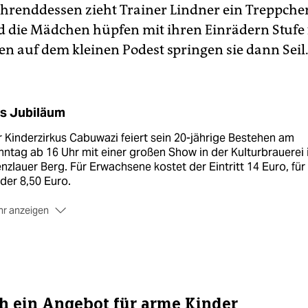
renddessen zieht Trainer Lindner ein Treppchen
 die Mädchen hüpfen mit ihren Einrädern Stufe 
en auf dem kleinen Podest springen sie dann Seil
s Jubiläum
 Kinderzirkus Cabuwazi feiert sein 20-jährige Bestehen am
ntag ab 16 Uhr mit einer großen Show in der Kulturbrauerei 
nzlauer Berg. Für Erwachsene kostet der Eintritt 14 Euro, für
der 8,50 Euro.
r anzeigen
r dafür keine Karten mehr bekommt, kann sich auf
cabuwazi.
r weitere Veranstaltungen der fünf Zirkusstandorte informie
m 9. November planen die Artisten, gemeinsam mit
endlichen aus aller Welt und den Hochseilartisten "Geschwis
sheit" die Mauer an der East Side Gallery zu überklettern.
ch ein Angebot für arme Kinder