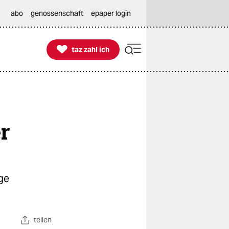
abo
genossenschaft
epaper login

taz zahl ich
taz zahl ich
r
ge
teilen