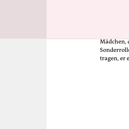
An diesem 
Jubiläum. 
geplant, di
zum Besten
Mädchen, d
Sonderroll
tragen, er 