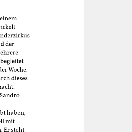
n einem
ickelt
anderzirkus
nd der
mehrere
egleitet
der Woche.
urch dieses
macht.
 Sandro.
bt haben,
ll mit
 Er steht