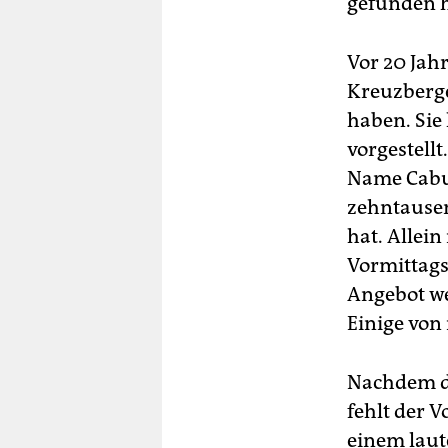
gefunden 
Vor 20 Jah
Kreuzberge
haben. Sie
vorgestellt
Name Cabuw
zehntause
hat. Allei
Vormittags
Angebot we
Einige von
Nachdem di
fehlt der 
einem laut