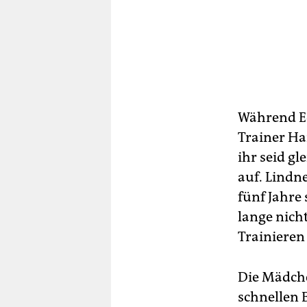
Während Ed
Trainer Ha
ihr seid g
auf. Lindn
fünf Jahre
lange nich
Trainieren
Die Mädche
schnellen 