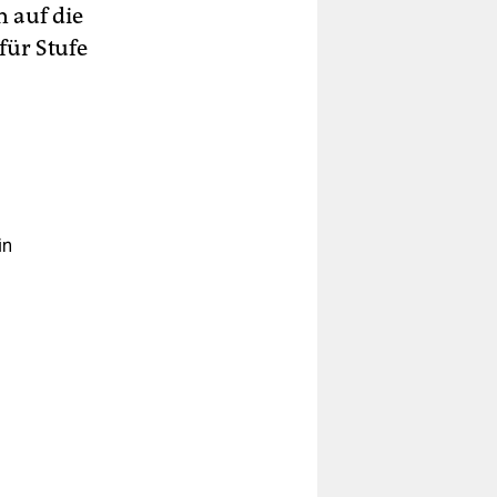
 auf die
für Stufe
.
in
de
ren.
ter