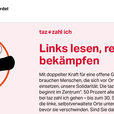
rdel
 drei. Sandro taxiert das Seil, nimmt zwei Schritt
taz
zahl ich
t dann mehrere Flickflacks im Rhythmus des Seils

n geschlagen wird. Er springt sie so leicht und e
Links lesen, r
ie etwas anderes machen. Der 18-Jährige ist seit 
zirkus Cabuwazi dabei, keiner springt so viele Fl
bekämpfen
er ein Schulprojekt ist er damals zu Cabuwazi g
Riesenspaß, mit Menschen ein Programm zu entw
Mit doppelter Kraft für eine offene G
. „Auch das Schauspielern finde ich toll: Ich kann
brauchen Menschen, die sich vor O
r Sachen merken.“ Um beim Kinderzirkus mitzu
einsetzen, unsere Solidarität. Die ta
ro zweimal pro Woche aus Teltow, wo er mit sein
beginnt im Zentrum“. 50 Prozent a
bei taz zahl ich gehen – bis zum 30
 ist, eineinhalb Stunden nach Marzahn. Er wollte
die linke, selbstverwaltete Orte unte
bevor sie verschwinden. Sind Sie da