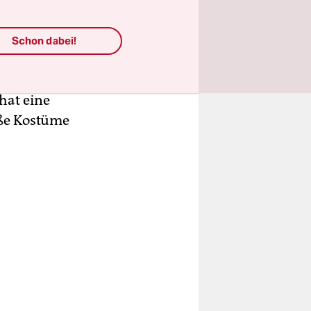
0-jähriges
oweinlage
Schon dabei!
zlauer Berg
nur
hat eine
iße Kostüme