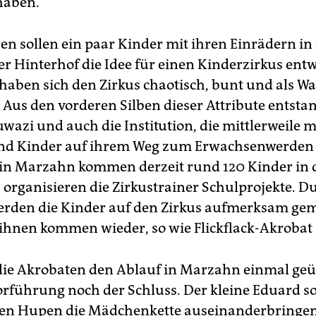
haben.
ren sollen ein paar Kinder mit ihren Einrädern i
r Hinterhof die Idee für einen Kinderzirkus entw
 haben sich den Zirkus chaotisch, bunt und als W
. Aus den vorderen Silben dieser Attribute entsta
azi und auch die Institution, die mittlerweile 
nd Kinder auf ihrem Weg zum Erwachsenwerden b
n in Marzahn kommen derzeit rund 120 Kinder in 
 organisieren die Zirkustrainer Schulprojekte. D
rden die Kinder auf den Zirkus aufmerksam ge
 ihnen kommen wieder, so wie Flickflack-Akrobat
e Akrobaten den Ablauf in Marzahn einmal geü
Vorführung noch der Schluss. Der kleine Eduard so
en Hupen die Mädchenkette auseinanderbringen.