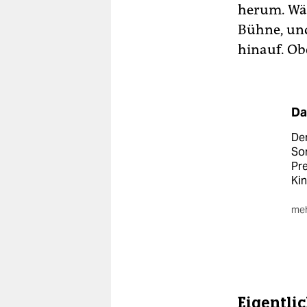
herum. Wäh
Bühne, und
hinauf. Ob
Da
Der
Son
Pre
Kin
meh
We
übe
Zu
Jug
Wei
Eigentli