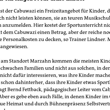
 Friedrichshainer Standort des Cabuwazi könnte bald eine
rstehende Kirche sein. Das Erzbistum Berlin überlege, den
ist der Cabuwazi ein Freizeitangebot für Kinder, 
isten die Kirche St. Pius zu überlassen, teilte der Zirkus am
ich nicht leisten können, sie an teuren Musikschu
itag mit. Bisher steht das Friedrichshainer Zelt am alten
tbahnhof. Da die Post AG das Grundstück 2013 verkauft hat,
n anzumelden. Hier kostet der Sportunterricht nic
ss der Zirkus gehen.
(abo, dpa)
lt dem Cabuwazi einen Betrag, aber der reiche no
e Personalkosten zu decken, so Trainer Lindner. 
 angewiesen.
 am Standort Marzahn kommen die meisten Kind
 schwachen Familien und nicht aus solchen, in de
 nicht dafür interessieren, was ihre Kinder mache
d schon dahinterher, dass ihre Kinder etwas Sport
agt Bernd Fettback, pädagogischer Leiter vom Ca
ber es gebe eben auch Fälle, in denen Kinder i
eue Heimat und durch Bühnenpräsenz Selbstver