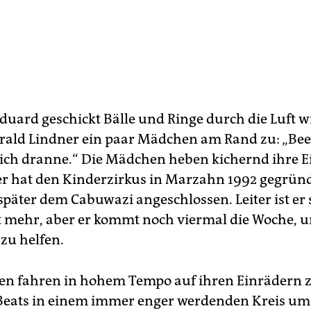
uard geschickt Bälle und Ringe durch die Luft wir
rald Lindner ein paar Mädchen am Rand zu: „Beei
leich dranne.“ Die Mädchen heben kichernd ihre 
er hat den Kinderzirkus in Marzahn 1992 gegrün
 später dem Cabuwazi angeschlossen. Leiter ist er
t mehr, aber er kommt noch viermal die Woche, 
 zu helfen.
n fahren in hohem Tempo auf ihren Einrädern 
Beats in einem immer enger werdenden Kreis u