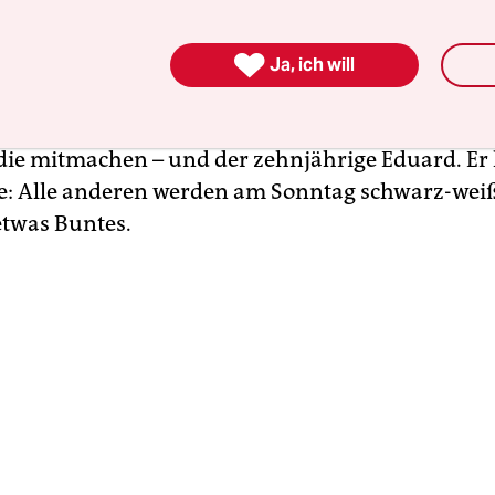
Sonntag feiert der Kinderzirkus Cabuwazi sein 2

Jeder der fünf Standorte hat dafür eine kleine Sh
Ja, ich will
e er auf einem Fest in der Kulturbrauerei in Pren
 geben wird. In Marzahn sind es bis auf Sandro 
ie mitmachen – und der zehnjährige Eduard. Er 
e: Alle anderen werden am Sonntag schwarz-we
etwas Buntes.