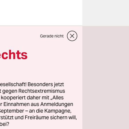
e Anlauf
, das von
Gerade nicht
legant, als
echts
zehn Jahren
ickflacks
ekommen.
ickeln“,
esellschaft! Besonders jetzt
 mir jetzt
rt gegen Rechtsextremismus
machen,
z kooperiert daher mit „Alles
em Vater
ller Einnahmen aus Anmeldungen
. September – an die Kampagne,
 das nicht
rstützt und Freiräume sichern will,
bei?