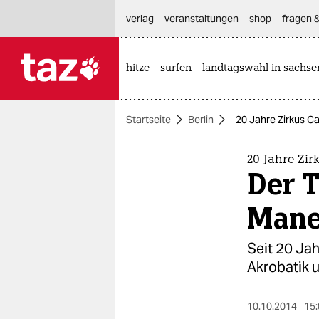
hautnavigation anspringen
hauptinhalt anspringen
footer anspringen
verlag
veranstaltungen
shop
fragen &
hitze
surfen
landtagswahl in sachse

taz zahl ich
taz zahl ich
Startseite
Berlin
20 Jahre Zirkus C
themen
politik
20 Jahre Zi
Der T
öko
Man
gesellschaft
Seit 20 Ja
kultur
Akrobatik u
sport
10.10.2014
15: