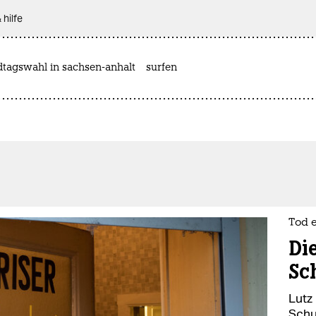
 hilfe
dtagswahl in sachsen-anhalt
surfen
Tod 
Die
Sc
Lutz 
Schul