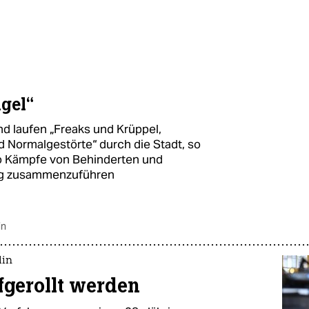
gel“
und laufen „Freaks und Krüppel,
d Normalgestörte“ durch die Stadt, so
so Kämpfe von Behinderten und
ng zusammenzuführen
in
lin
fgerollt werden