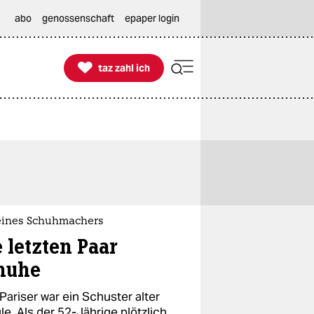
abo
genossenschaft
epaper login

taz zahl ich
taz zahl ich
eines Schuhmachers
 letzten Paar
huhe
Pariser war ein Schuster alter
e. Als der 52-Jährige plötzlich