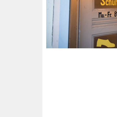
berlin
nord
wahrheit
verlag
verlag
veranstaltungen
shop
fragen & hilfe
unterstützen
abo
genossenschaft