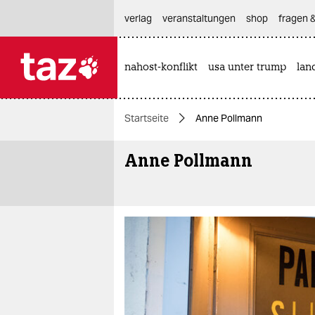
hautnavigation anspringen
hauptinhalt anspringen
footer anspringen
verlag
veranstaltungen
shop
fragen &
nahost-konflikt
usa unter trump
lan

taz zahl ich
taz zahl ich
Startseite
Anne Pollmann
themen
Anne Pollmann
politik
öko
gesellschaft
kultur
sport