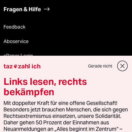
Fragen & Hilfe
Feedback
Aboservice
ePaper Login
taz
zahl ich
Gerade nicht

Downloads für Abonnierende
Links lesen, rechts
bekämpfen
© 2026 taz Verlags und Vertriebs GmbH
Mit doppelter Kraft für eine offene Gesellschaft!
Alle Rechte vorbehalten. Bei rechtlichen Fragen oder für Genehmigungen
wenden Sie sich bitte an
lizenzen@taz.de
Besonders jetzt brauchen Menschen, die sich gegen
Rechtsextremismus einsetzen, unsere Solidarität.
Daher gehen 50 Prozent der Einnahmen aus
Feedback
Redaktionsstatut
Kommune-Richtlinien
KI-
Neuanmeldungen an „Alles beginnt im Zentrum“ –