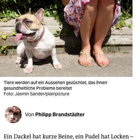
berlin
nord
wahrheit
verlag
verlag
veranstaltungen
shop
Tiere werden auf ein Aussehen gezüchtet, das ihnen
gesundheitliche Probleme bereitet
fragen & hilfe
Foto: Jasmin Sander/plainpicture
unterstützen
Von
Philipp Brandstädter
abo
genossenschaft
Ein Dackel hat kurze Beine, ein Pudel hat Locken –