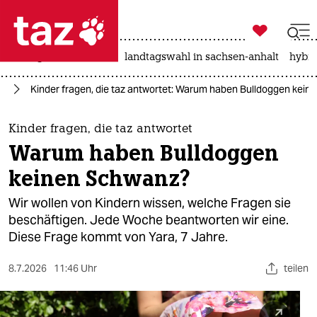

taz zahl ich
niedrigwasser
rente
landtagswahl in sachsen-anhalt
hybri

taz zahl ich
ag
Kinder fragen, die taz antwortet: Warum haben Bulldoggen kei
taz zahl ich
themen
Kinder fragen, die taz antwortet
Warum haben Bulldoggen
politik
keinen Schwanz?
öko
Wir wollen von Kindern wissen, welche Fragen sie
beschäftigen. Jede Woche beantworten wir eine.
gesellschaft
Diese Frage kommt von Yara, 7 Jahre.
kultur
8.7.2026
11:46 Uhr
teilen
sport