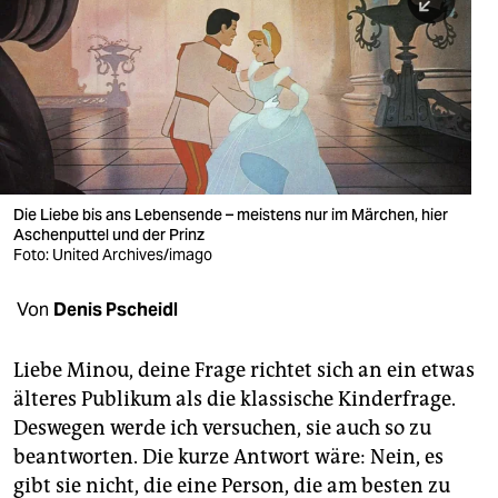
berlin
nord
wahrheit
verlag
verlag
Die Liebe bis ans Lebensende – meistens nur im Märchen, hier
Aschenputtel und der Prinz
veranstaltungen
Foto: United Archives/imago
shop
Von
Denis Pscheidl
fragen & hilfe
unterstützen
Liebe Minou, deine Frage richtet sich an ein etwas
älteres Publikum als die klassische Kinderfrage.
abo
Deswegen werde ich versuchen, sie auch so zu
beantworten. Die kurze Antwort wäre: Nein, es
genossenschaft
gibt sie nicht, die eine Person, die am besten zu