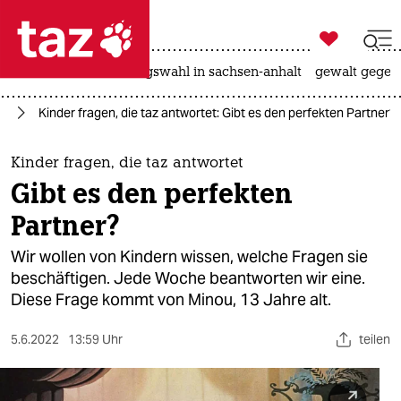

taz zahl ich
hitze
surfen
landtagswahl in sachsen-anhalt
gewalt gegen

taz zahl ich
ag
Kinder fragen, die taz antwortet: Gibt es den perfekten Partner?
taz zahl ich
themen
Kinder fragen, die taz antwortet
Gibt es den perfekten
politik
Partner?
öko
Wir wollen von Kindern wissen, welche Fragen sie
beschäftigen. Jede Woche beantworten wir eine.
gesellschaft
Diese Frage kommt von Minou, 13 Jahre alt.
kultur
5.6.2022
13:59 Uhr
teilen
sport