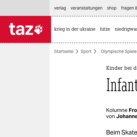
hautnavigation anspringen
hauptinhalt anspringen
footer anspringen
verlag
veranstaltungen
shop
fragen &
krieg in der ukraine
hitze
niedrigwa

taz zahl ich
taz zahl ich
Startseite
Sport
Olympische Spiele
themen
politik
Kinder bei 
Infan
öko
gesellschaft
kultur
Kolumne
Fro
von
Johann
sport
Beim Skate