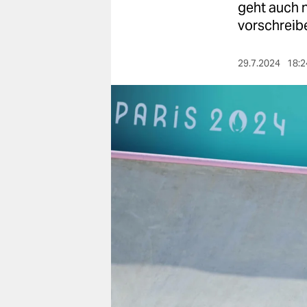
berlin
geht auch n
vorschreib
nord
wahrheit
29.7.2024
18:2
verlag
verlag
veranstaltungen
shop
fragen & hilfe
unterstützen
abo
genossenschaft