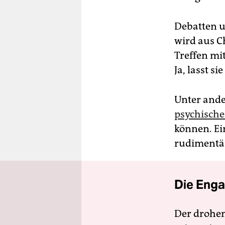
Debatten u
wird aus Ch
Treffen mit
Ja, lasst si
Unter ande
psychische
können. Ei
rudimentär
Die Enga
Der drohe