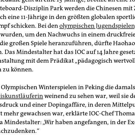
ateboard-Disziplin Park werden die Chinesen mit
h eine 11-Jährige in den größten globalen sportl
mpf schicken. Bei den
olympischen Jugendspielen
 wurden, um den Nachwuchs in einem druckfrei
die großen Spiele heranzuführen, dürfte Haohao
 Das Mindestalter hat das IOC auf 14 Jahre geset
nstaltung mit dem Prädikat „pädagogisch wertvol
 zu können.
n Olympischen Winterspielen in Peking die damal
Eiskunstläuferin
weinend zu sehen war, weil sie 
druck und einer Dopingaffäre, in deren Mittelpu
ht mehr gewachsen war, erklärte IOC-Chef Thom
Mindestalter: „Wir haben angefangen, in der Ex
achzudenken.“