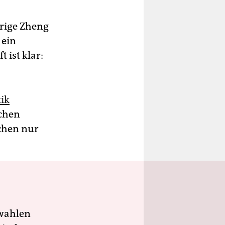
hrige Zheng
 ein
 ist klar:
ik
chen
ichen nur
wahlen