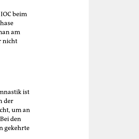
s IOC beim
phase
 man am
 nicht
mnastik ist
h der
ucht, um an
 Bei den
n gekehrte