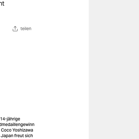
ht
teilen
 14-jährige
dmedaillengewinn
n Coco Yoshizawa
 Japan freut sich