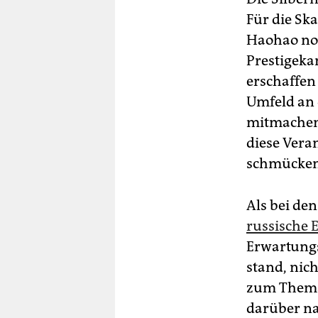
Für die Sk
Haohao noc
Prestigeka
erschaffen
Umfeld an 
mitmachen.
diese Vera
schmücken
Als bei de
russische 
Erwartungs
stand, nic
zum Thema 
darüber n