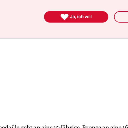
hon eine interessante Frage. Aber es ist doch prä
ungen Athletinnen auf ihren Brettern so zaubern.

Ja, ich will
edaille geht an eine 15-Jährige, Bronze an eine 16