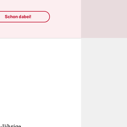
chtig, was
Schon dabei!
-Jährige.