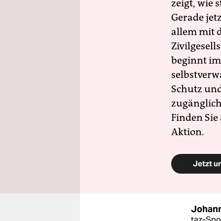
zeigt, wie
Gerade jet
allem mit d
Zivilgesell
beginnt im
selbstverw
Schutz und 
zugänglich
Finden Sie
Aktion.
Jetzt u
Johan
taz-Spo