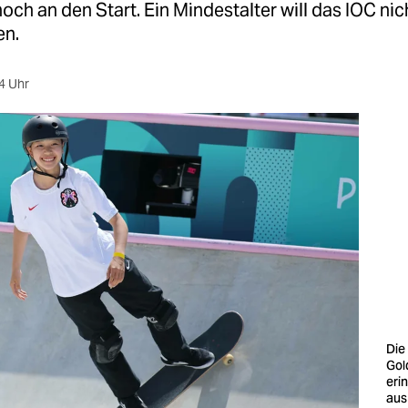
och an den Start. Ein Mindestalter will das IOC nic
en.
4 Uhr
Die
Gol
eri
aus