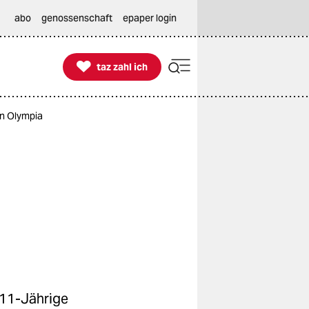
abo
genossenschaft
epaper login

taz zahl ich
taz zahl ich
on Olympia
 11-Jährige