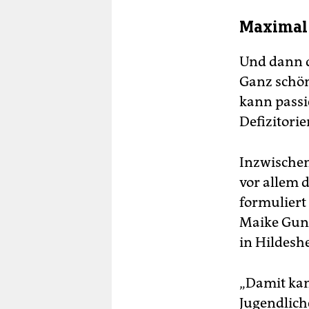
Maximal 
Und dann d
Ganz schön
kann passi
Defizitori
Inzwischen
vor allem d
formuliert 
Maike Guns
in Hildeshe
„Damit kan
Jugendliche