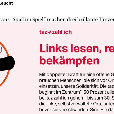
Leucht
ans „Spiel im Spiel“ machen drei brillante Tän­ze­
chsten Blödsinn und halten damit der Natur des 
taz
zahl ich

n fein geschliffenen Spiegel vor. In Jasmine Mora
hängt ein solcher riesengroß an der Decke. Und 
Links lesen, r
chaue­r*in­nen in einem dichten Kreis am Boden li
bekämpfen
 ein Muster aus Körpern zu sehen – ein buntes,
hes Mandala in Bewegung.
Mit doppelter Kraft für eine offene G
ink Big!“-Time in München. Bereits zum zehnten 
brauchen Menschen, die sich vor O
rt das internationale Tanz-, Musiktheater- und
einsetzen, unsere Solidarität. Die ta
beginnt im Zentrum“. 50 Prozent a
e-Festival für junges Publikum, wie sich diese h
bei taz zahl ich gehen – bis zum 30
e zu nennende Sparte allmählich ausdifferenziert
die linke, selbstverwaltete Orte unte
bevor sie verschwinden. Sind Sie da