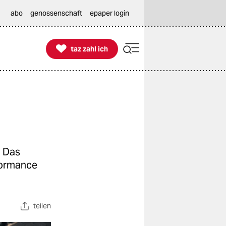
abo
genossenschaft
epaper login

taz zahl ich
taz zahl ich
. Das
rformance
teilen