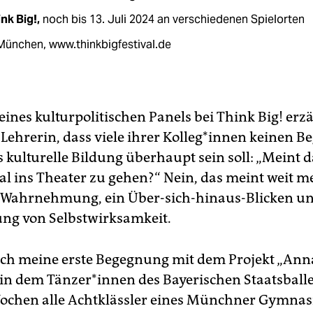
nk Big!,
noch bis 13. Juli 2024 an verschiedenen Spielorten
München, www.thinkbigfestival.de
ines kulturpolitischen Panels bei Think Big! erzä
Lehrerin, dass viele ihrer Kol­le­g*in­nen keinen B
 kulturelle Bildung überhaupt sein soll: „Meint d
l ins Theater zu gehen?“ Nein, das meint weit m
 Wahrnehmung, ein Über-sich-hinaus-Blicken un
ung von Selbstwirksamkeit.
ich meine erste Begegnung mit dem Projekt „Ann
in dem Tän­ze­r*in­nen des Bayerischen Staatsballe
ochen alle Achtklässler eines Münchner Gymna