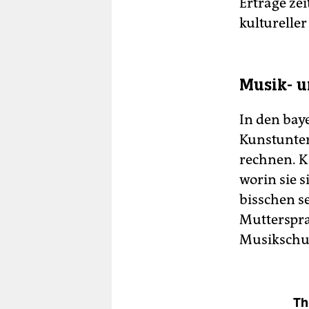
Erträge zei
kulturelle
Musik- u
In den bay
Kunstunter
rechnen. K
worin sie 
bisschen s
Muttersprac
Musikschul
Th