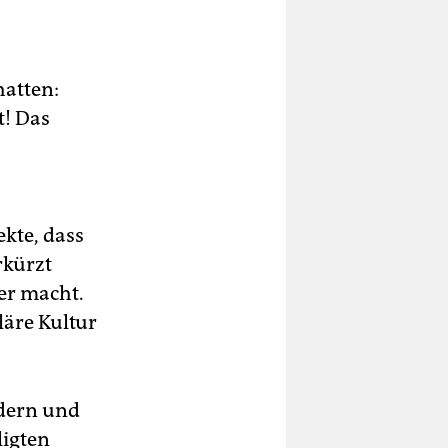
hatten:
t! Das
kte, dass
rkürzt
her macht.
läre Kultur
ndern und
ligten