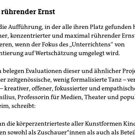
rührender Ernst
ie Aufführung, in der alle ihren Platz gefunden 
er, konzentrierter und maximal rührender Erns
eren, wenn der Fokus des „Unterrichtens“ von
entierung auf Wertschätzung umgelegt wird.
 belegen Evaluationen dieser und ähnlicher Proje
er zeitgenössische, wenig formalisierte Tanz – ve
– kreativer, offener, fokussierter und empathisc
ilius, Professorin für Medien, Theater und popu
im, schreibt:
n die körperzentrierteste aller Kunstformen Ki
n sowohl als Zu­schaue­r*in­nen als auch als Betei