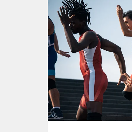
berlin
nord
wahrheit
verlag
verlag
veranstaltungen
shop
fragen & hilfe
unterstützen
abo
genossenschaft