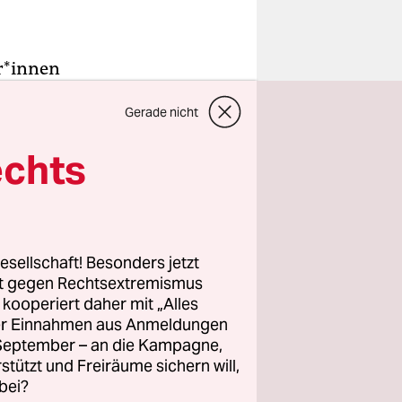
r*in­nen
kindlichen
Gerade nicht
nds
während die
echts
egen, ist
esellschaft! Besonders jetzt
Mal
rt gegen Rechtsextremismus
z kooperiert daher mit „Alles
ller Einnahmen aus Anmeldungen
ierzulande
. September – an die Kampagne,
.
rstützt und Freiräume sichern will,
bei?