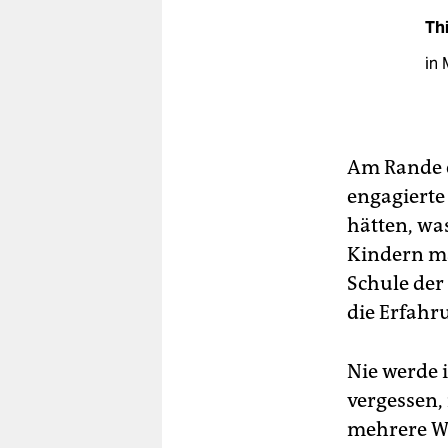
Thi
in 
Am Rande e
engagierte 
hätten, was
Kindern ma
Schule der
die Erfahr
Nie werde 
vergessen, 
mehrere W