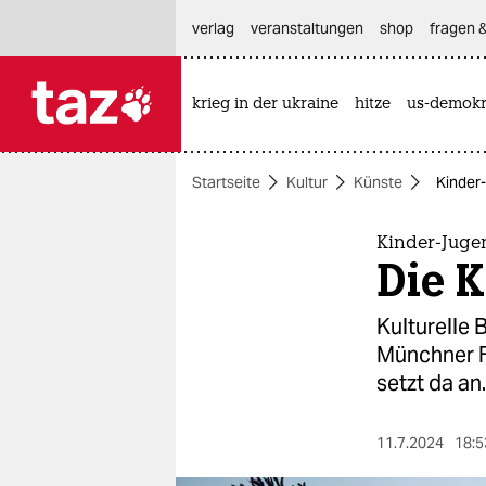
hautnavigation anspringen
hauptinhalt anspringen
footer anspringen
verlag
veranstaltungen
shop
fragen &
krieg in der ukraine
hitze
us-demokr

taz zahl ich
taz zahl ich
Startseite
Kultur
Künste
Kinder
themen
politik
Kinder-Juge
Die 
öko
Kulturelle 
gesellschaft
Münchner Fe
setzt da an.
kultur
sport
11.7.2024
18:5