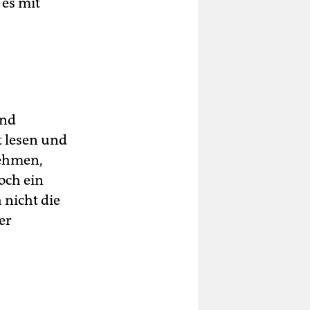
 es mit
und
t lesen und
nehmen,
och ein
 nicht die
er