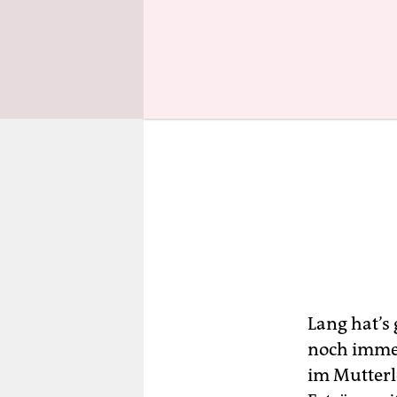
Lang hat’s
noch immer
im Mutterle