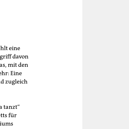
hlt eine
egriff davon
as, mit den
ehr: Eine
d zugleich
a tanzt“
tts für
siums