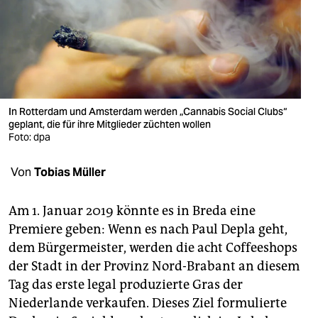
berlin
nord
wahrheit
verlag
In Rotterdam und Amsterdam werden „Cannabis Social Clubs“
verlag
geplant, die für ihre Mitglieder züchten wollen
Foto: dpa
veranstaltungen
Von
Tobias Müller
shop
fragen & hilfe
Am 1. Januar 2019 könnte es in Breda eine
Premiere geben: Wenn es nach Paul Depla geht,
unterstützen
dem Bürgermeister, werden die acht Coffeeshops
abo
der Stadt in der Provinz Nord-Brabant an diesem
Tag das erste legal produzierte Gras der
genossenschaft
Niederlande verkaufen. Dieses Ziel formulierte