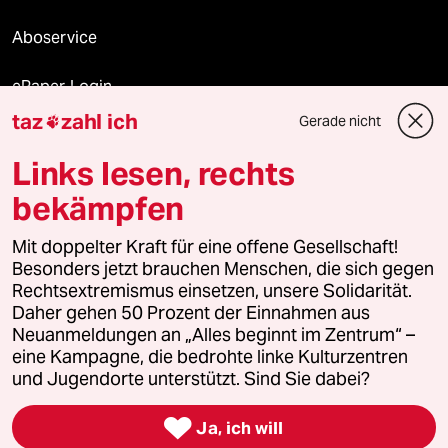
Aboservice
ePaper Login
taz
zahl ich
Gerade nicht

Downloads für Abonnierende
Links lesen, rechts
bekämpfen
© 2026 taz Verlags und Vertriebs GmbH
Alle Rechte vorbehalten. Bei rechtlichen Fragen oder für Genehmigungen
Mit doppelter Kraft für eine offene Gesellschaft!
wenden Sie sich bitte an
lizenzen@taz.de
Besonders jetzt brauchen Menschen, die sich gegen
Rechtsextremismus einsetzen, unsere Solidarität.
Daher gehen 50 Prozent der Einnahmen aus
Feedback
Redaktionsstatut
Kommune-Richtlinien
KI-
Neuanmeldungen an „Alles beginnt im Zentrum“ –
eine Kampagne, die bedrohte linke Kulturzentren
Leitlinie
Informant
Datenschutz
Impressum
AGB
und Jugendorte unterstützt. Sind Sie dabei?
Seitenwende
Einwilligungen widerrufen (Ads)

Ja, ich will