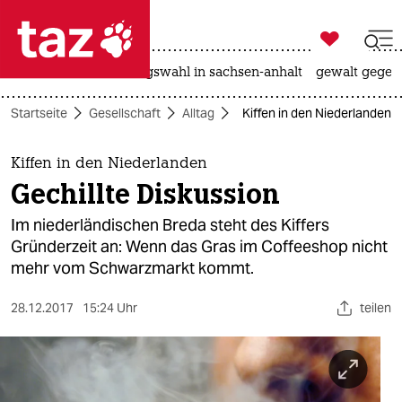

taz zahl ich
hitze
surfen
landtagswahl in sachsen-anhalt
gewalt gegen

taz zahl ich
Startseite
Gesellschaft
Alltag
Kiffen in den Niederlanden: 
taz zahl ich
themen
Kiffen in den Niederlanden
Gechillte Diskussion
politik
Im niederländischen Breda steht des Kiffers
öko
Gründerzeit an: Wenn das Gras im Coffeeshop nicht
mehr vom Schwarzmarkt kommt.
gesellschaft
28.12.2017
15:24 Uhr
teilen
kultur
sport