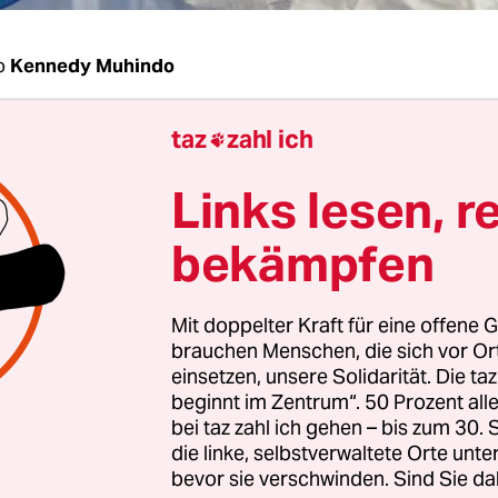
o
Kennedy Muhindo
taz
zahl ich
öffentlichen Gebäude gibt es gechlortes Wasser: 

ärkte, sogar Banken und Geschäfte, Parkplätze s
Links lesen, r
in die Stadt. Der Kampf gegen Ebola ist allgegenw
er lebhaften Handelsmetropole im Ostkongo. Di
bekämpfen
ongo seit August 642 Tote gefordert, die Zahl der 
t am Wochenende die 1000er-Marke – eine Woche
Mit doppelter Kraft für eine offene G
n dort,
wo Kongos Wahlen im Dezember 2018 jus
brauchen Menschen, die sich vor O
sagt
wurden.
einsetzen, unsere Solidarität. Die ta
beginnt im Zentrum“. 50 Prozent a
bei taz zahl ich gehen – bis zum 30
mer mehr Familien ihre Ebola-Toten betreuen, g
die linke, selbstverwaltete Orte unte
 Profiteure dessen, was man inzwischen das „Ebol
bevor sie verschwinden. Sind Sie da
nennen kann. Man muss nur das Hotel „Auberge