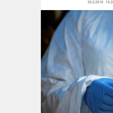
berlin
29.3.2019
15:2
nord
wahrheit
verlag
verlag
veranstaltungen
shop
fragen & hilfe
unterstützen
abo
genossenschaft