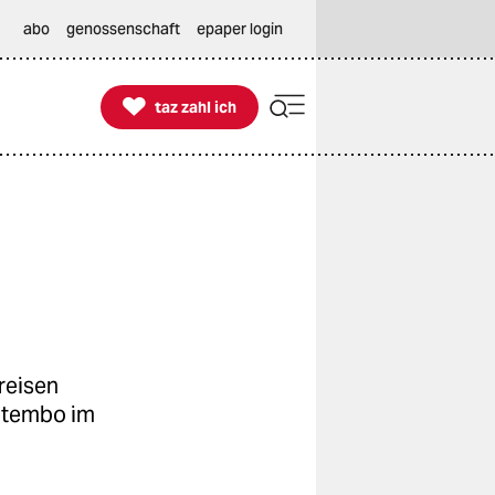
abo
genossenschaft
epaper login

taz zahl ich
taz zahl ich
reisen
utembo im