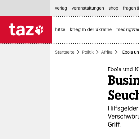
hautnavigation anspringen
hauptinhalt anspringen
footer anspringen
verlag
veranstaltungen
shop
fragen &
hitze
krieg in der ukraine
niedrigwa

taz zahl ich
taz zahl ich
Startseite
Politik
Afrika
Ebola un
themen
politik
Ebola und 
Busin
öko
Seuc
gesellschaft
Hilfsgelder
kultur
Verschwöru
Griff.
sport