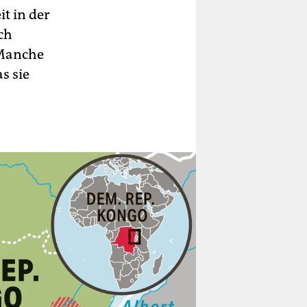
t in der
ch
 Manche
s sie