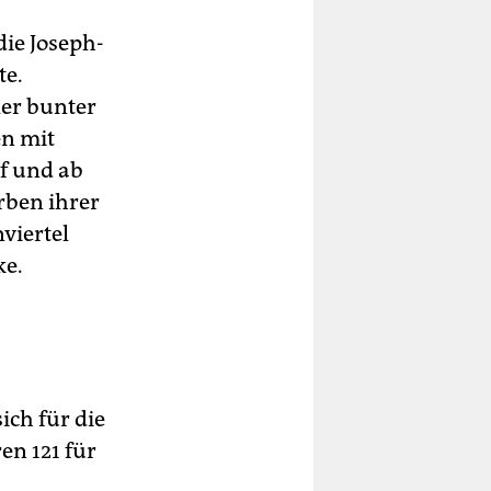
ie Joseph-
te.
er bunter
en mit
uf und ab
rben ihrer
viertel
ke.
ich für die
en 121 für