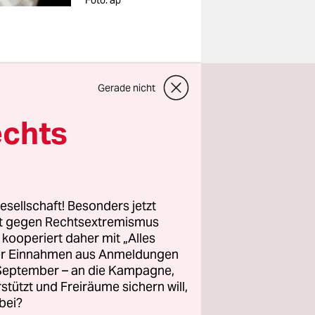
Foto: ap
Rathäuser,
Gerade nicht
owie die
echts
ärtig in
e Seuche
Ebolafälle
 vor den
esellschaft! Besonders jetzt
t wegen
rt gegen Rechtsextremismus
z kooperiert daher mit „Alles
ller Einnahmen aus Anmeldungen
. September – an die Kampagne,
ibt es
rstützt und Freiräume sichern will,
a-
bei?
“