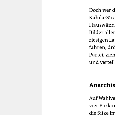
Doch wer d
Kabila-Str
Hauswände
Bilder all
riesigen L
fahren, dr
Partei, zi
und vertei
Anarchi
Auf Wahlve
vier Parla
die Sitze 