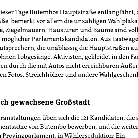
ieser Tage Butembos Hauptstraße entlangfährt, d
aße, bemerkt vor allem die unzähligen Wahlplaka
, Ziegelmauern, Haustüren und Bäume sind voll
er möglicher Parlamentskandidaten. Aus Lastwag
autsprechern, die unablässig die Hauptstraßen a
öhnen Lobgesänge. Aktivisten, gekleidet in den Fa
ehen durch die mit Autos nicht erreichbaren Außen
len Fotos, Streichhölzer und andere Wahlgeschen
sch gewachsene Großstadt
ranstaltungen üben sich die 121 Kandidaten, die s
mentssitze von Butembo bewerben, und die weiter
im Provinzparlament, in Wählerseduktion: Ein