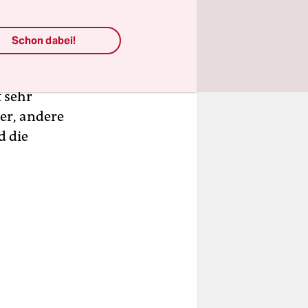
r 200
Schon dabei!
e Fahrer
Hunderte
t sehr
rer, andere
d die