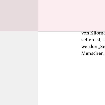
besuchen, e
Koordinat
Autos drän
kommen au
von Kilomet
selten ist,
werden „Se
Menschen 