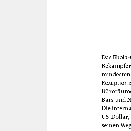
Das Ebola-G
Bekämpfern
mindestens
Rezeptioni
Büroräume
Bars und N
Die intern
US-Dollar,
seinen Weg