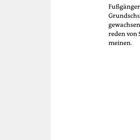
Fußgängerü
Grundschul
gewachsene
reden von 
meinen.