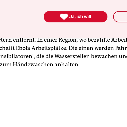
ines der größten der Stadt, das jetzt als
ionszentrum der Seuchenbekämpfung dient. Übe

Ja, ich will
geln sich auf den Parkplätzen, und nicht alle ihr
s Butembo, sondern manche auch aus Städten 
ern entfernt. In einer Region, wo bezahlte Arbei
 schafft Ebola Arbeitsplätze: Die einen werden Fah
nsibilatoren“, die die Wasserstellen bewachen un
zum Händewaschen anhalten.