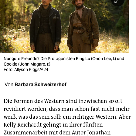
berlin
nord
wahrheit
verlag
verlag
Nur gute Freunde? Die Protagonisten King Lu (Orion Lee, l.) und
Cookie (John Magaro, r.)
veranstaltungen
Foto: Allyson Riggs/A24
shop
Von
Barbara Schweizerhof
fragen & hilfe
unterstützen
Die Formen des Western sind inzwischen so oft
revidiert worden, dass man schon fast nicht mehr
abo
weiß, was das sein soll: ein richtiger Western. Aber
Kelly Reichardt gelingt
in ihrer fünften
genossenschaft
Zusammenarbeit mit dem Autor Jonathan