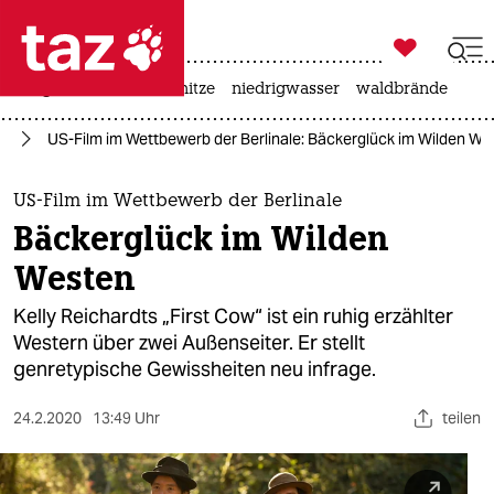

taz zahl ich
krieg in der ukraine
hitze
niedrigwasser
waldbrände

taz zahl ich
le
US-Film im Wettbewerb der Berlinale: Bäckerglück im Wilden We
taz zahl ich
themen
US-Film im Wettbewerb der Berlinale
Bäckerglück im Wilden
politik
Westen
öko
Kelly Reichardts „First Cow“ ist ein ruhig erzählter
Western über zwei Außenseiter. Er stellt
gesellschaft
genretypische Gewissheiten neu infrage.
kultur
24.2.2020
13:49 Uhr
teilen
sport