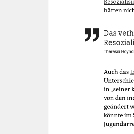
Resozialis
hätten nich
Das verh

Resozial
Theresia Höynck
Auch das
L
Unterschie
in „seiner
von den in
geändert w
könnte im 
Jugendarre