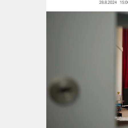
berlin
28.8.2024
15:0
nord
wahrheit
verlag
verlag
veranstaltungen
shop
fragen & hilfe
unterstützen
abo
genossenschaft