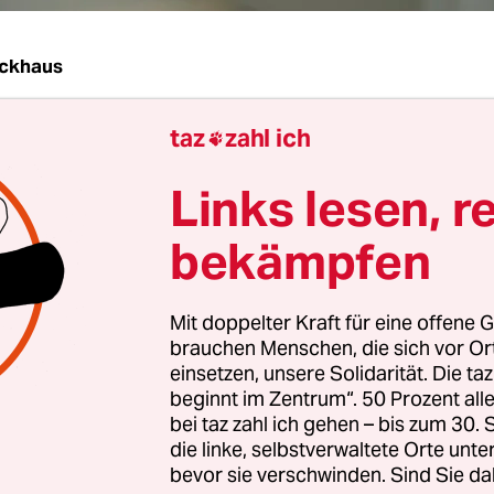
ckhaus
taz
zahl ich
e, die im Jugendarrest
sind, haben keinen Anspru

tungen. Das hat das Landessozialgericht Niedersa
Links lesen, r
Celle Ende Juni entschieden. Am Montag legte da
ung für sein Urteil vor. Ob der Jugendarrest als
bekämpfen
ntziehende Maßnahme gilt und deswegen Leistun
rden sollen, darüber sind sich Fachleute uneins.
Mit doppelter Kraft für eine offene G
brauchen Menschen, die sich vor O
eborenen Kläger hatte das Jobcenter Peine für z
einsetzen, unsere Solidarität. Die ta
e er im
Jugendarrest
verbringen musste,
beginnt im Zentrum“. 50 Prozent a
bei taz zahl ich gehen – bis zum 30
rungsleistungen gestrichen, rund 400 Euro. Geg
die linke, selbstverwaltete Orte unte
ng legte er Widerspruch ein. Das Jobcenter rechn
bevor sie verschwinden. Sind Sie da
sung aus den Kürzungen heraus, die grundsätzlic