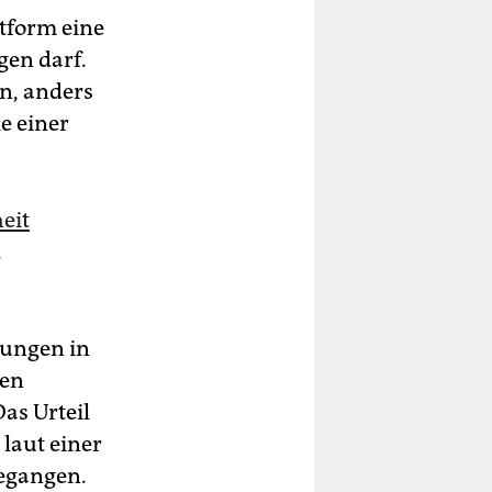
stform eine
gen darf.
n, anders
e einer
eit
.
zungen in
hen
as Urteil
 laut einer
gegangen.