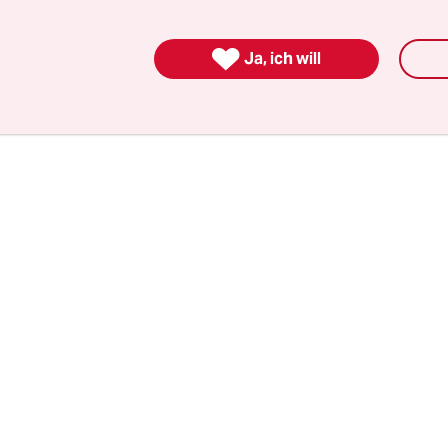
ngsverweigerung behielt es jedoch bei. Die ansch
 das Sozialgericht Braunschweig ab.

Ja, ich will