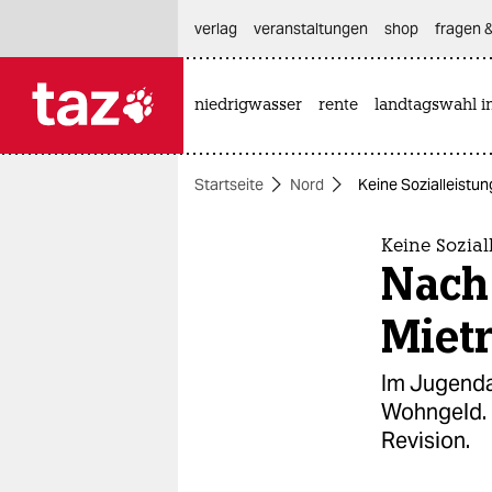
hautnavigation anspringen
hauptinhalt anspringen
footer anspringen
verlag
veranstaltungen
shop
fragen &
niedrigwasser
rente
landtagswahl i

taz zahl ich
taz zahl ich
Startseite
Nord
Keine Sozialleistu
themen
politik
Keine Sozial
Nach
öko
Miet
gesellschaft
Im Jugenda
kultur
Wohngeld. D
Revision.
sport