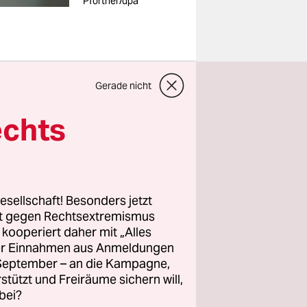
Pförtner/dpa
ch auf
Gerade nicht
chsen-
echts
s Gericht
gen
esellschaft! Besonders jetzt
rt gegen Rechtsextremismus
wei
z kooperiert daher mit „Alles
ller Einnahmen aus Anmeldungen
. September – an die Kampagne,
en diese
rstützt und Freiräume sichern will,
ete den Tag
bei?
he Logik