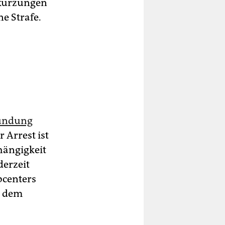
dkürzungen
ne Strafe.
ründung
 Arrest ist
hängigkeit
derzeit
bcenters
s dem