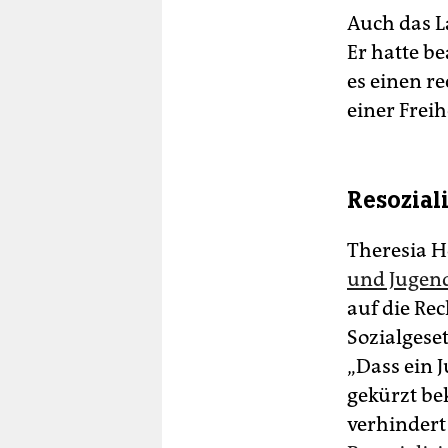
Auch das L
Er hatte b
es einen r
einer Frei
Resozial
Theresia H
und Jugend
auf die Rec
Sozialgese
„Dass ein 
gekürzt be
verhindert