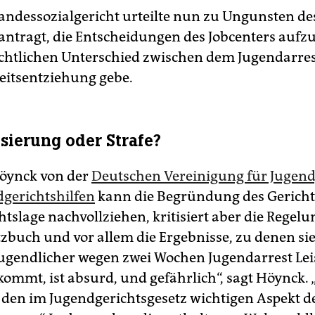
andessozialgericht urteilte nun zu Ungunsten des
eantragt, die Entscheidungen des Jobcenters aufz
echtlichen Unterschied zwischen dem Jugendarre
heitsentziehung gebe.
isierung oder Strafe?
öynck von der
Deutschen Vereinigung für Jugend
gerichtshilfen
kann die Begründung des Gerichts
htslage nachvollziehen, kritisiert aber die Regel
tzbuch und vor allem die Ergebnisse, zu denen si
Jugendlicher wegen zwei Wochen Jugendarrest Le
kommt, ist absurd, und gefährlich“, sagt Höynck.
 den im Jugendgerichtsgesetz wichtigen Aspekt d