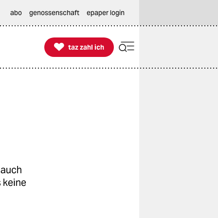
abo
genossenschaft
epaper login

taz zahl ich
taz zahl ich
 auch
s keine