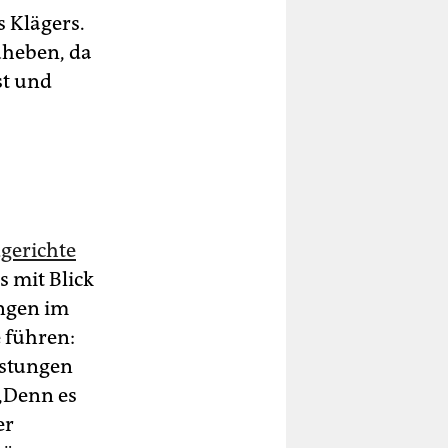
 Klägers.
uheben, da
st und
gerichte
 mit Blick
ungen im
e führen:
istungen
 „Denn es
er