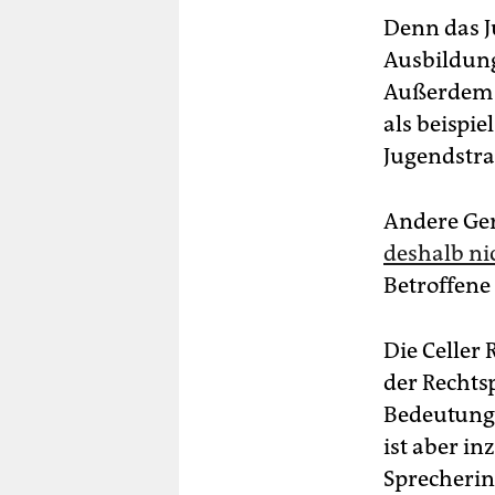
Denn das J
Ausbildung
Außerdem g
als beispi
Jugendstr
Andere Ger
deshalb ni
Betroffene
Die Celler
der Rechts
Bedeutung 
ist aber in
Sprecherin