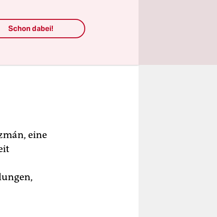
Schon dabei!
uzmán, eine
eit
ulungen,