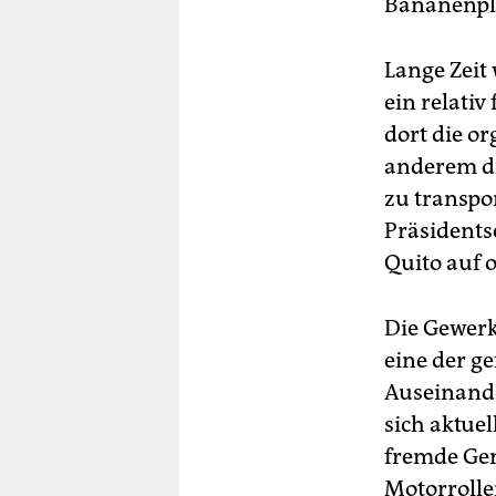
Bananenpla
Lange Zeit
ein relativ
dort die or
anderem di
zu transpo
Präsidents
Quito auf 
Die Gewerk
eine der ge
Auseinande
sich aktuel
fremde Ger
Motorroller