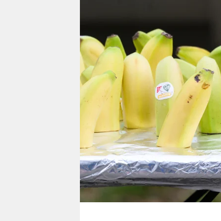
berlin
nord
wahrheit
verlag
verlag
veranstaltungen
shop
fragen & hilfe
unterstützen
abo
genossenschaft