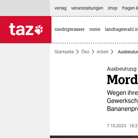
hautnavigation anspringen
hauptinhalt anspringen
footer anspringen
verlag
veranstaltungen
shop
fragen &
niedrigwasser
rente
landtagswahl i

taz zahl ich
taz zahl ich
Startseite
Öko
Arbeit
Ausbeutun
themen
politik
Ausbeutung 
Mord
öko
Wegen ihres
gesellschaft
Gewerkscha
Bananenpro
kultur
sport
7.10.2023
16:3