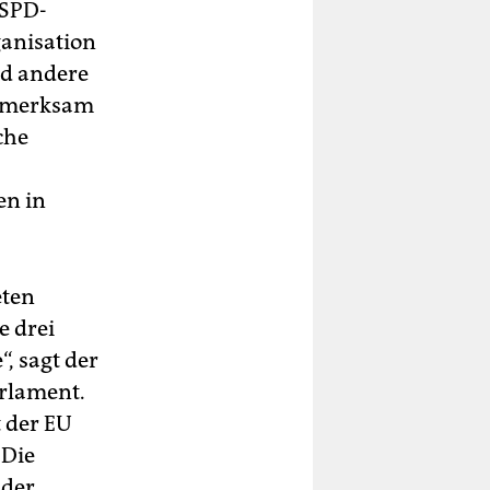
 SPD-
anisation
nd andere
aufmerksam
che
en in
eten
e drei
, sagt der
arlament.
 der EU
„Die
 der