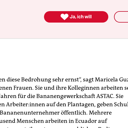

Ja, ich will
n diese Bedrohung sehr ernst“, sagt Maricela G
enen Frauen. Sie und ihre Kolleginnen arbeiten s
ahren für die Bananengewerkschaft ASTAC. Sie
n Ar­bei­te­r:in­nen auf den Plantagen, geben Sch
n Bananenunternehmer öffentlich. Mehrere
usend Menschen arbeiten in Ecuador auf