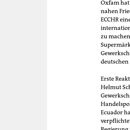
Oxfam hat 
nahen Frie
ECCHR eine
internatio
zu machen. 
Supermärkt
Gewerkscha
deutschen
Erste Reak
Helmut Sch
Gewerkscha
Handelspol
Ecuador ha
verpflicht
Regierung 