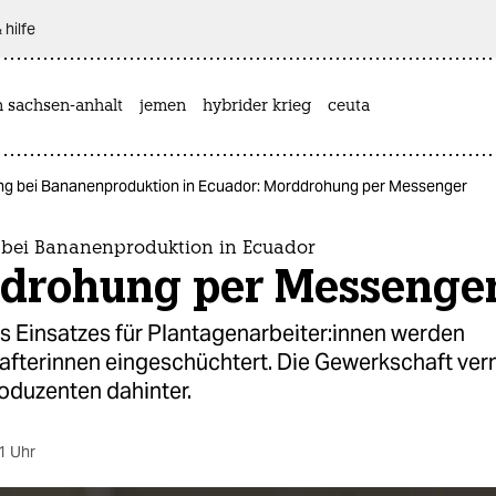
 hilfe
n sachsen-anhalt
jemen
hybrider krieg
ceuta
g bei Bananenproduktion in Ecuador: Morddrohung per Messenger
bei Bananenproduktion in Ecuador
drohung per Messenge
 Einsatzes für Plantagenar­bei­te­r:in­nen werden
fterinnen eingeschüchtert. Die Gewerkschaft ver
duzenten dahinter.
1 Uhr