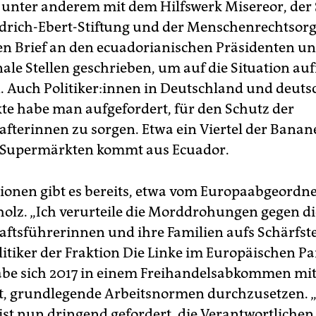
unter anderem mit dem Hilfswerk Misereor, der
drich-Ebert-Stiftung und der Menschenrechtsorg
n Brief an den ecuadorianischen Präsidenten u
nale Stellen geschrieben, um auf die Situation 
Auch Po­li­ti­ke­r:in­nen in Deutschland und deuts
e habe man aufgefordert, für den Schutz der
fterinnen zu sorgen. Etwa ein Viertel der Banan
 Supermärkten kommt aus Ecuador.
tionen gibt es bereits, etwa vom Europaabgeordn
olz. „Ich verurteile die Morddrohungen gegen di
ftsführerinnen und ihre Familien aufs Schärfste“
itiker der Fraktion Die Linke im Europäischen P
be sich 2017 in einem Freihandelsabkommen mit
et, grundlegende Arbeitsnormen durchzusetzen. 
ist nun dringend gefordert, die Verantwortlichen