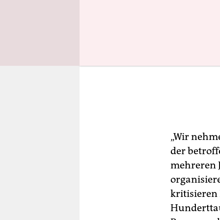
„Wir nehme
der betroff
mehreren J
organisiere
kritisiere
Hundertta