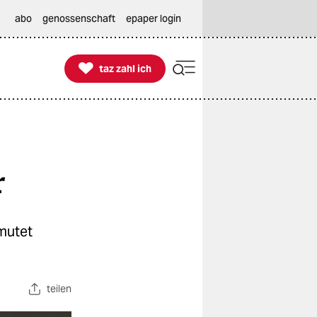
abo
genossenschaft
epaper login

taz zahl ich
taz zahl ich
r
mutet
teilen