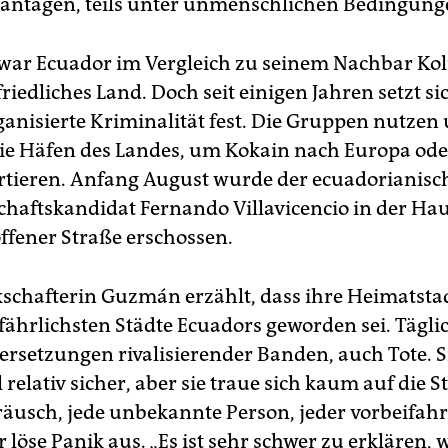
ntagen, teils unter unmenschlichen Bedingung
 war Ecuador im Vergleich zu seinem Nachbar K
 friedliches Land. Doch seit einigen Jahren setzt s
ganisierte Kriminalität fest. Die Gruppen nutzen
e Häfen des Landes, um Kokain nach Europa ode
rtieren. Anfang August wurde der ecuadorianisc
chaftskandidat Fernando Villavicencio in der Ha
offener Straße erschossen.
schafterin Guzmán erzählt, dass ihre Heimatsta
fährlichsten Städte Ecuadors geworden sei. Tägli
rsetzungen rivalisierender Banden, auch Tote. S
l relativ sicher, aber sie traue sich kaum auf die S
äusch, jede unbekannte Person, jeder vorbeifah
 löse Panik aus. „Es ist sehr schwer zu erklären, 