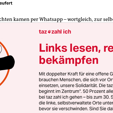
eufert
chten kamen per Whatsapp – wortgleich, zur selb
kschafterinnen haben in Ecuador wegen ihres Ei
taz
zahl ich

ar­bei­te­r:in­nen Morddrohungen bekommen, mut
pe der organisierten Kriminalität.
Links lesen, r
bekämpfen
ofort aufhören, die Arbeiter zu „belästigen“ und 
gen, steht in der Nachricht,
die die Gewerkschaft
cht hat
. Es folgen detaillierte Angaben über Woh
Mit doppelter Kraft für eine offene G
n der drei Frauen.
brauchen Menschen, die sich vor O
einsetzen, unsere Solidarität. Die ta
beginnt im Zentrum“. 50 Prozent a
bei taz zahl ich gehen – bis zum 30
die linke, selbstverwaltete Orte unte
bevor sie verschwinden. Sind Sie da