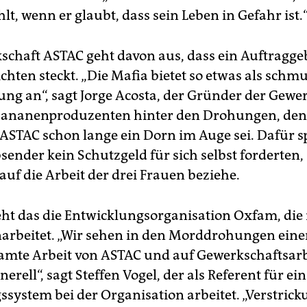
t, wenn er glaubt, dass sein Leben in Gefahr ist.
schaft ASTAC geht davon aus, dass ein Auftragge
hten steckt. „Die Mafia bietet so etwas als schm
ung an“, sagt Jorge Acosta, der Gründer der Gewer
Bananenproduzenten hinter den Drohungen, den
 ASTAC schon lange ein Dorn im Auge sei. Dafür s
bsender kein Schutzgeld für sich selbst forderten
 auf die Arbeit der drei Frauen beziehe.
eht das die Entwicklungsorganisation Oxfam, die
beitet. „Wir sehen in den Morddrohungen eine
samte Arbeit von ASTAC und auf Gewerkschaftsarb
erell“, sagt Steffen Vogel, der als Referent für ei
system bei der Organisation arbeitet. „Verstric