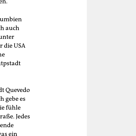
en.
olumbien
ich auch
 unter
r die USA
he
utpstadt
dt Quevedo
ch gebe es
ie fühle
traße. Jedes
rende
was ein