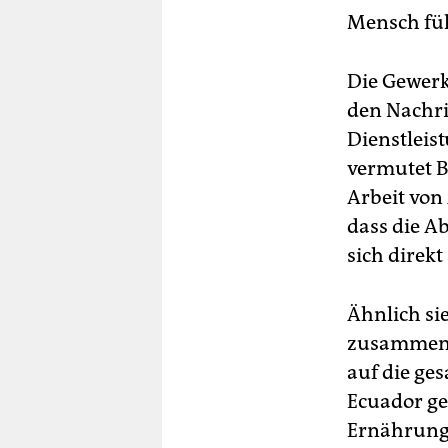
Mensch fühl
Die Gewerk
den Nachric
Dienstleist
vermutet 
Arbeit von
dass die A
sich direkt
Ähnlich si
zusammenar
auf die ge
Ecuador gen
Ernährungs