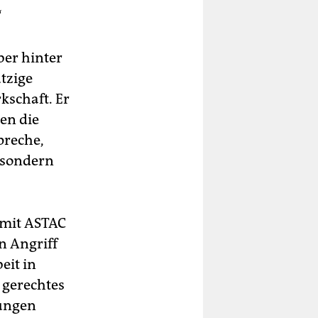
“
ber hinter
utzige
kschaft. Er
en die
preche,
, sondern
 mit ASTAC
n Angriff
eit in
n gerechtes
kungen