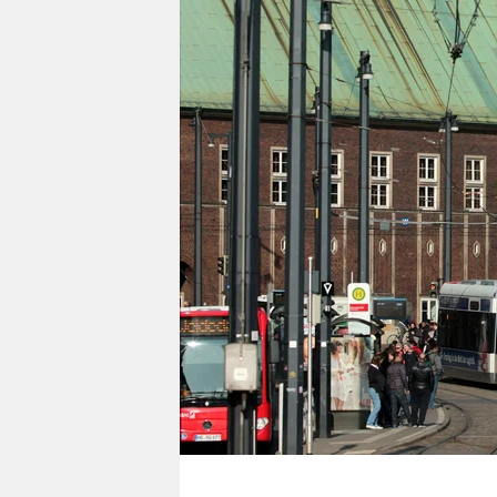
berlin
nord
wahrheit
verlag
verlag
veranstaltungen
shop
fragen & hilfe
unterstützen
abo
genossenschaft