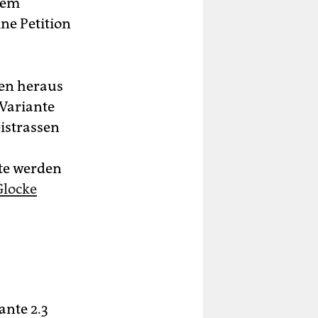
dem
ne Petition
ten heraus
 Variante
eistrassen
nte werden
Glocke
ante 2.3