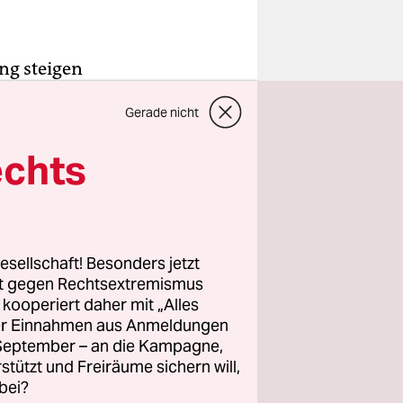
ng steigen
offen auf
Gerade nicht
sie von
echts
seit 2018.
m aber
g der
esellschaft! Besonders jetzt
rt gegen Rechtsextremismus
 der Muss-
z kooperiert daher mit „Alles
ller Einnahmen aus Anmeldungen
. September – an die Kampagne,
rstützt und Freiräume sichern will,
bei?