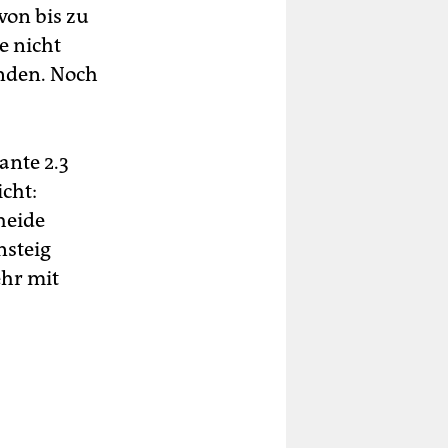
von bis zu
e nicht
funden. Noch
ante 2.3
cht:
heide
nsteig
ehr mit