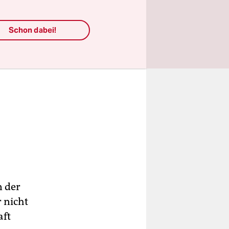
Schon dabei!
n der
r nicht
aft