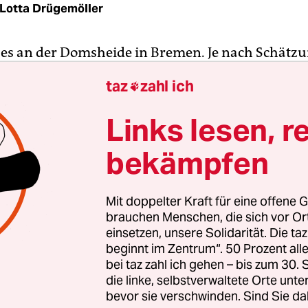
Lotta Drügemöller
t es an der Domsheide in Bremen. Je nach Schätzu
ch zwischen 50.000 und 100.000 Menschen um, h
taz
zahl ich

Autos, Fahrräder und Straßenbahnen, während 
estellenteilpunkt zum nächsten hechten.
Links lesen, r
bekämpfen
den
Umbau der wichtigen Umsteigestation
gibt es 
 sollte das östliche Ende der City werden; vor alle
rer und zugänglicher. Und: „Mit der Umgestaltun
Mit doppelter Kraft für eine offene G
oll eine vollständige Barrierefreiheit an
brauchen Menschen, die sich vor O
nanlagen […] erreicht werden“, heißt es als eines
einsetzen, unsere Solidarität. Die ta
beginnt im Zentrum“. 50 Prozent a
Umbaus im Mai 2019.
bei taz zahl ich gehen – bis zum 30
die linke, selbstverwaltete Orte unte
bevor sie verschwinden. Sind Sie da