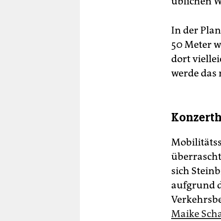
üblichen W
In der Pla
50 Meter w
dort vielle
werde das m
Konzerth
Mobilitäts
überrascht
sich Stein
aufgrund d
Verkehrsbe
Maike Schae