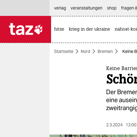
hautnavigation anspringen
hauptinhalt anspringen
footer anspringen
verlag
veranstaltungen
shop
fragen &
hitze
krieg in der ukraine
nahost-kon

taz zahl ich
taz zahl ich
Startseite
Nord
Bremen
Keine B
themen
politik
Keine Barrie
Schö
öko
Der Bremer
gesellschaft
eine ausein
zweitrangig
kultur
sport
2.3.2024
12:00