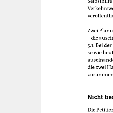
Selbsthilf
Verkehrswe
veröffentl
Zwei Planun
– die ause
5.1. Bei de
so wie heut
auseinande
die zwei H
zusammeng
Nicht be
Die Petiti