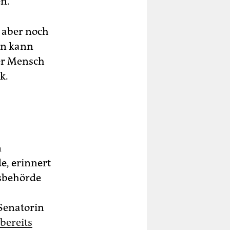
n.
n aber noch
in kann
der Mensch
k.
n
e, erinnert
rsbehörde
 Senatorin
bereits