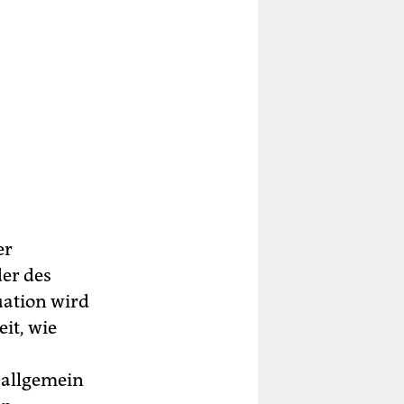
er
er des
uation wird
it, wie
 allgemein