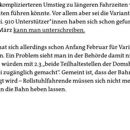
komplizierteren Umstieg zu längeren Fahrzeiten 
ten führen könnte. Vor allem aber sei die Variant
i. 910 Un­ter­stüt­ze­r*in­nen haben sich schon ge
 März
kann man unterschreiben.
hat sich allerdings schon Anfang Februar für Vari
n. Ein Problem sieht man in der Behörde damit ni
h würden mit 2.3 „beide Teilhaltestellen der Doms
ei zugänglich gemacht“. Gemeint ist, dass der Bah
t wird – Roll­stuhl­fah­re­nde müssen sich nicht m
in die Bahn heben lassen.