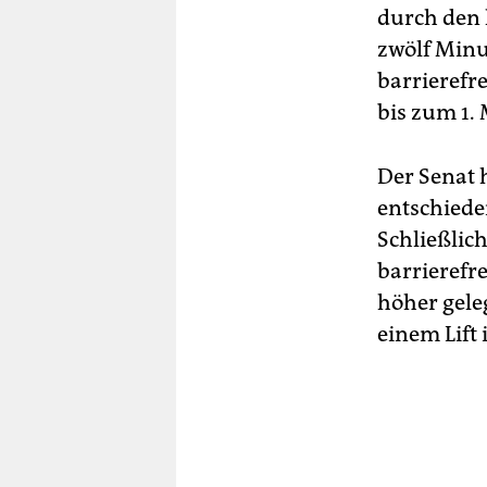
durch den 
zwölf Minu
barrierefre
bis zum 1.
Der Senat 
entschiede
Schließlic
barrierefr
höher geleg
einem Lift 