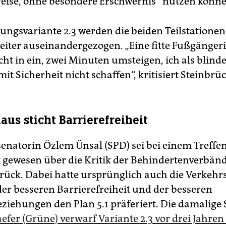
eise, ohne besondere Erschwernis“ nutzen könne
nungsvariante 2.3 werden die beiden Teilstatione
eiter ausein­andergezogen. „Eine fitte Fußgänger
icht in ein, zwei Minuten umsteigen, ich als blin
it Sicherheit nicht schaffen“, kritisiert Steinbrüc
aus sticht Barrierefreiheit
senatorin Özlem Ünsal (SPD) sei bei einem Treffe
 gewesen über die Kritik der Behindertenverbänd
brück. Dabei hatte ursprünglich auch die Verkeh
er besseren Barrierefreiheit und der besseren
ziehungen den Plan 5.1 präferiert. Die damalige
fer (Grüne) verwarf Variante 2.3 vor drei Jahren 