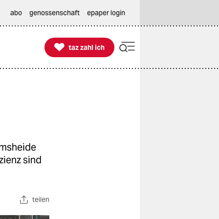
abo
genossenschaft
epaper login

taz zahl ich
taz zahl ich
omsheide
zienz sind
teilen