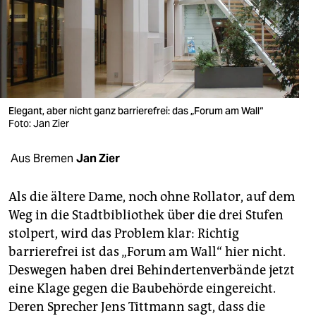
berlin
nord
wahrheit
verlag
Elegant, aber nicht ganz barrierefrei: das „Forum am Wall“
Foto: Jan Zier
verlag
veranstaltungen
Aus Bremen
Jan Zier
shop
Als die ältere Dame, noch ohne Rollator, auf dem
fragen & hilfe
Weg in die Stadtbibliothek über die drei Stufen
stolpert, wird das Problem klar: Richtig
unterstützen
barrierefrei ist das „Forum am Wall“ hier nicht.
abo
Deswegen haben drei Behindertenverbände jetzt
eine Klage gegen die Baubehörde eingereicht.
genossenschaft
Deren Sprecher Jens Tittmann sagt, dass die