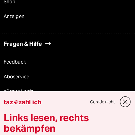
Shop
Anzeigen
Fragen & Hilfe
Feedback
Aboservice
ePaper Login
taz
zahl ich
Gerade nicht

Downloads für Abonnierende
Links lesen, rechts
bekämpfen
© 2026 taz Verlags und Vertriebs GmbH