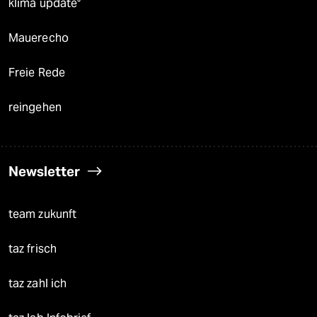
klima update°
Mauerecho
Freie Rede
reingehen
Newsletter
team zukunft
taz frisch
taz zahl ich