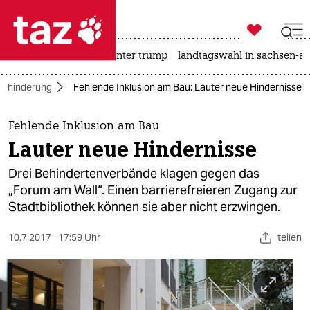

taz zahl ich
nahost-konflikt
usa unter trump
landtagswahl in sachsen-an

taz zahl ich
Behinderung
Fehlende Inklusion am Bau: Lauter neue Hindernisse
taz zahl ich
themen
Fehlende Inklusion am Bau
Lauter neue Hindernisse
politik
Drei Behindertenverbände klagen gegen das
öko
„Forum am Wall“. Einen barrierefreieren Zugang zur
Stadtbibliothek können sie aber nicht erzwingen.
gesellschaft
10.7.2017
17:59 Uhr
teilen
kultur
sport