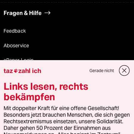
Fragen & Hilfe
Feedback
Aboservice
ePaper Login
taz
zahl ich
Gerade nicht

Downloads für Abonnierende
Links lesen, rechts
bekämpfen
© 2026 taz Verlags und Vertriebs GmbH
Alle Rechte vorbehalten. Bei rechtlichen Fragen oder für Genehmigungen
Mit doppelter Kraft für eine offene Gesellschaft!
wenden Sie sich bitte an
lizenzen@taz.de
Besonders jetzt brauchen Menschen, die sich gegen
Rechtsextremismus einsetzen, unsere Solidarität.
Daher gehen 50 Prozent der Einnahmen aus
Feedback
Redaktionsstatut
Kommune-Richtlinien
KI-