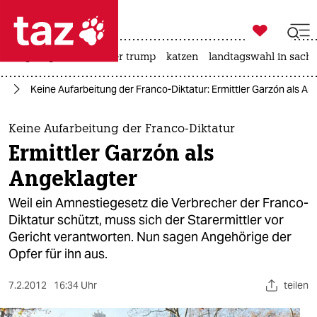

taz zahl ich
bergsteigen
usa unter trump
katzen
landtagswahl in sachs

taz zahl ich
pa
Keine Aufarbeitung der Franco-Diktatur: Ermittler Garzón als An
taz zahl ich
themen
Keine Aufarbeitung der Franco-Diktatur
Ermittler Garzón als
politik
Angeklagter
öko
Weil ein Amnestiegesetz die Verbrecher der Franco-
Diktatur schützt, muss sich der Starermittler vor
gesellschaft
Gericht verantworten. Nun sagen Angehörige der
Opfer für ihn aus.
kultur
sport
7.2.2012
16:34 Uhr
teilen