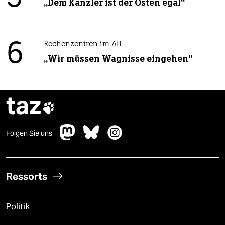
„Dem Kanzler ist der Osten egal“
6
Rechenzentren im All
„Wir müssen Wagnisse eingehen“
taz

Folgen Sie uns
Ressorts
Politik