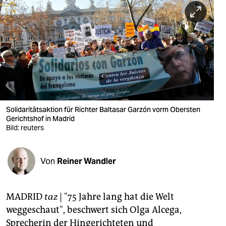
berlin
nord
wahrheit
verlag
verlag
veranstaltungen
Solidaritätsaktion für Richter Baltasar Garzón vorm Obersten
Gerichtshof in Madrid
shop
Bild: reuters
fragen & hilfe
Von
Reiner Wandler
unterstützen
abo
MADRID
taz
| "75 Jahre lang hat die Welt
genossenschaft
weggeschaut", beschwert sich Olga Alcega,
Sprecherin der Hingerichteten und