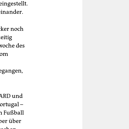
ingestellt.
einander.
cker noch
eitig
woche des
vom
gegangen,
n ARD und
ortugal –
n Fußball
eber über