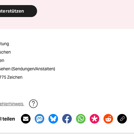
nterstützen
itung
schen
ten
nsehen (Sendungen/Anstalten)
1775 Zeichen
ehlerhinweis
 teilen