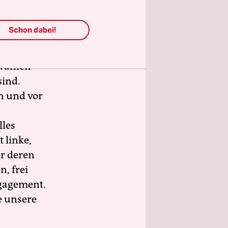
Schon dabei!
wahlen
sind.
h und vor
lles
 linke,
ür deren
n, frei
ngagement.
e unsere