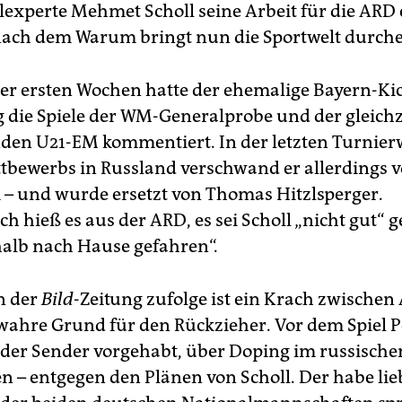
lexperte Mehmet Scholl seine Arbeit für die ARD e
nach dem Warum bringt nun die Sportwelt durch
r ersten Wochen hatte der ehemalige Bayern-­Ki
 die Spiele der WM-Generalprobe und der gleichz
nden U21-EM kommentiert. In der letzten Turnier
tbewerbs in Russland verschwand er allerdings 
 – und wurde ersetzt von Thomas Hitzlsperger.
h hieß es aus der ARD, es sei Scholl „nicht gut“ 
shalb nach Hause gefahren“.
n der
Bild
-­Zeitung zufolge ist ein Krach zwische
 wahre Grund für den Rückzieher. Vor dem Spiel P
 der Sender vorgehabt, über ­Doping im russische
en – entgegen den Plänen von Scholl. Der habe li