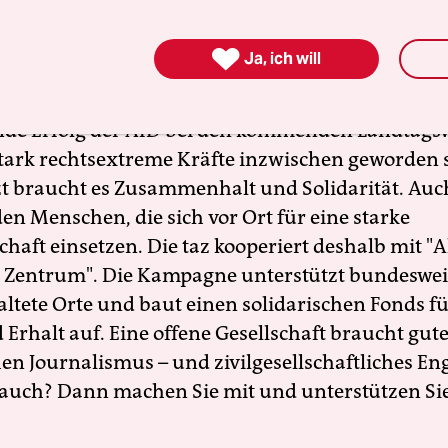

Ja, ich will
gierten stärken
nde Erfolg der AfD bei den kommenden Landtags
 stark rechtsextreme Kräfte inzwischen geworden 
zt braucht es Zusammenhalt und Solidarität. Auc
en Menschen, die sich vor Ort für eine starke
schaft einsetzen. Die taz kooperiert deshalb mit "A
 Zentrum". Die Kampagne unterstützt bundesweit
altete Orte und baut einen solidarischen Fonds f
Erhalt auf. Eine offene Gesellschaft braucht gute
en Journalismus – und zivilgesellschaftliches E
 auch? Dann machen Sie mit und unterstützen Si