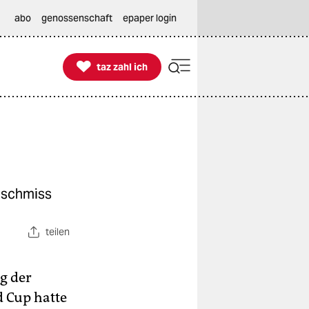
abo
genossenschaft
epaper login

taz zahl ich
taz zahl ich
 schmiss
teilen
g der
 Cup hatte