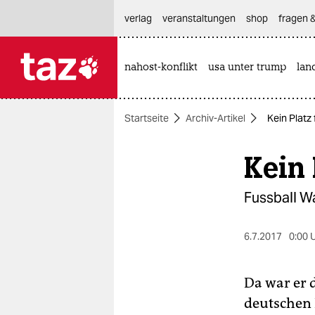
hautnavigation anspringen
hauptinhalt anspringen
footer anspringen
verlag
veranstaltungen
shop
fragen &
nahost-konflikt
usa unter trump
lan

taz zahl ich
taz zahl ich
Startseite
Archiv-Artikel
Kein Platz
themen
Kein 
politik
öko
Fussball W
gesellschaft
6.7.2017
0:00 
kultur
Da war er 
sport
deutschen 