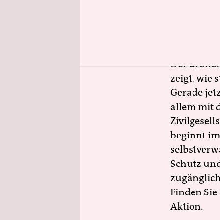
Die Enga
Der drohe
zeigt, wie
Gerade jet
allem mit d
Zivilgesell
beginnt im
selbstverw
Schutz und 
zugänglich
Finden Sie
Aktion.