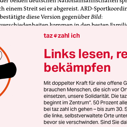
e der beiden deutschen Nationalmannschaften sp
h einem Streit sei er abgereist. ARD-Sportkoordin
bestätigte diese Version gegenüber
Bild
:
erschiedenheiten kommen in den besten Familie
 in den nächsten Wochen klären.“ Laut
Bild
will 
taz
zahl ich

 dem ­Sender zusammenarbeiten.
Links lesen, r
dem Confed-Cup-Aus stand der Exfußballer in der
bekämpfen
siger Sprüche und mangelnder Analyse. Ein
oser Witz über Ronaldo löste einen Shitstorm in
edien aus. Angesprochen auf dessen Steueraffäre
Mit doppelter Kraft für eine offene G
brauchen Menschen, die sich vor O
gt: „Vielleicht kommt Cristiano Ronaldo ja wirklic
einsetzen, unsere Solidarität. Die ta
n mache ich mir Sorgen, dass er als ‚Miss Septem
beginnt im Zentrum“. 50 Prozent a
ritiker hatten ihm daraufhin Homophobie vorgew
bei taz zahl ich gehen – bis zum 30
die linke, selbstverwaltete Orte unte
bevor sie verschwinden. Sind Sie da
ller-Lancé