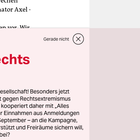
rechen
ator Axel ­
n vor. Wir
auch Scholl
Gerade nicht
echts
 Kritik
 den
, hatte
esellschaft! Besonders jetzt
rt gegen Rechtsextremismus
h in den
z kooperiert daher mit „Alles
ber‘
ller Einnahmen aus Anmeldungen
orfen.
. September – an die Kampagne,
rstützt und Freiräume sichern will,
bei?