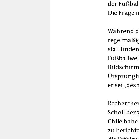
berlin
der Fußbal
Die Frage 
nord
wahrheit
Während de
regelmäßig
verlag
stattfinde
verlag
Fußballwet
Bildschirm
veranstaltungen
Ursprünglic
shop
er sei „de
fragen & hilfe
unterstützen
Recherche
Scholl der
abo
Chile habe
genossenschaft
zu ­bericht