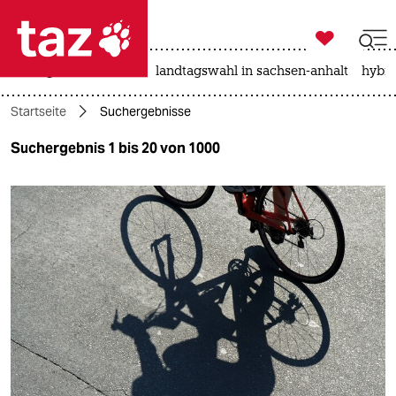

taz zahl ich
niedrigwasser
rente
landtagswahl in sachsen-anhalt
hybri

taz zahl ich
Startseite
Suchergebnisse
taz zahl ich
Suchergebnis 1 bis 20 von 1000
themen
politik
öko
gesellschaft
kultur
sport