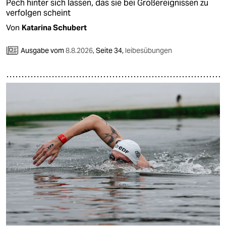
epaper login
Pech hinter sich lassen, das sie bei Großereignissen zu
verfolgen scheint
Von
Katarina Schubert
Ausgabe vom
8.8.2026
,
Seite 34,
leibesübungen