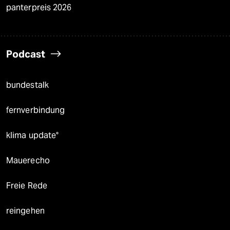
panterpreis 2026
Podcast
bundestalk
fernverbindung
klima update°
Mauerecho
Freie Rede
reingehen