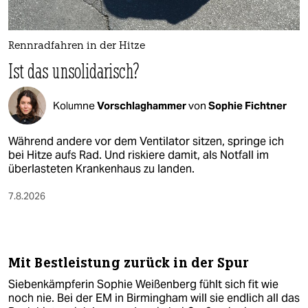
berlin
nord
Rennradfahren in der Hitze
wahrheit
Ist das unsolidarisch?
verlag
Kolumne
Vorschlaghammer
von
Sophie Fichtner
verlag
Während andere vor dem Ventilator sitzen, springe ich
veranstaltungen
bei Hitze aufs Rad. Und riskiere damit, als Notfall im
überlasteten Krankenhaus zu landen.
shop
7.8.2026
fragen & hilfe
unterstützen
abo
Mit Bestleistung zurück in der Spur
genossenschaft
Siebenkämpferin Sophie Weißenberg fühlt sich fit wie
noch nie. Bei der EM in Birmingham will sie endlich all das