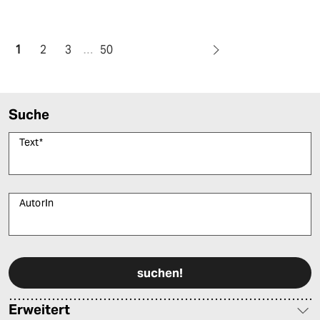
1
2
3
…
50
Suche
Text
*
AutorIn
Bitte füllen Sie alle Pflichtfelder (*) aus, um fortfahren zu können.
Erweitert