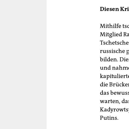
Diesen Kr
Mithilfe ts
Mitglied R
Tschetsche
russische
p
bilden. Di
und nahmen
kapituliert
die Brücke
das bewuss
warten, da
Kadyrowtsy
Putins.