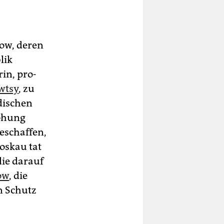
row, deren
lik
in, pro-
wtsy
, zu
dischen
rohung
geschaffen,
oskau tat
die darauf
ow
, die
n Schutz