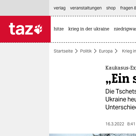
hautnavigation anspringen
hauptinhalt anspringen
footer anspringen
verlag
veranstaltungen
shop
fragen &
hitze
krieg in der ukraine
niedrigwa

taz zahl ich
taz zahl ich
Startseite
Politik
Europa
Krieg i
themen
politik
Kaukasus-Ex
„Ein 
öko
Die Tschets
gesellschaft
Ukraine heu
Unterschie
kultur
sport
16.3.2022
8:41