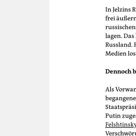
In Jelzins
frei äußern
russischen
lagen. Das
Russland. P
Medien los
Dennoch b
Als Vorwan
begangen
Staatspräs
Putin zuge
Felshtinsk
Verschwöru