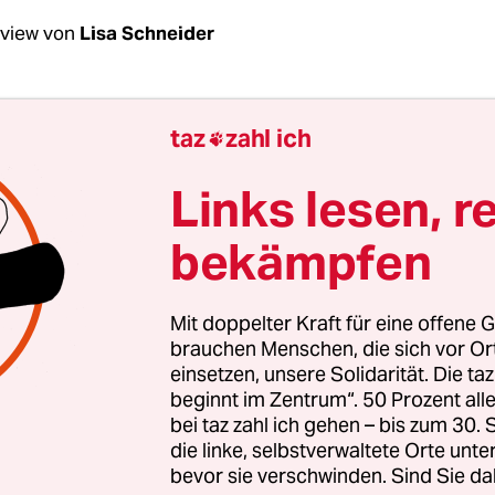
rview von
Lisa Schneider
Aslan, Tschetschenien kämpfte einst für die Ab
taz
zahl ich

nd, ähnlich der Ukraine heute. Wie reagierte d
Politik damals?
Links lesen, r
bekämpfen
n
:
Nach der Auflösung der Sowjetunion wählten d
nen separatistische Eliten und gründeten einen
en Staat. In den frühen 90er Jahren unterstützt
Mit doppelter Kraft für eine offene G
räsident Boris Jelzin. Diese Zeit nennt sich „Para
brauchen Menschen, die sich vor O
einsetzen, unsere Solidarität. Die ta
äten“. Zumindest rhetorisch war das ganz anders 
beginnt im Zentrum“. 50 Prozent a
Putin heute.
bei taz zahl ich gehen – bis zum 30
die linke, selbstverwaltete Orte unte
bevor sie verschwinden. Sind Sie da
versuchte Russland aber doch, diese Abspaltung