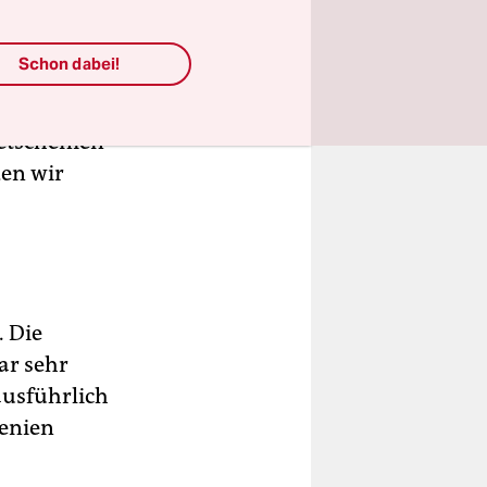
Schon dabei!
r,
etschenien
den wir
. Die
ar sehr
ausführlich
henien