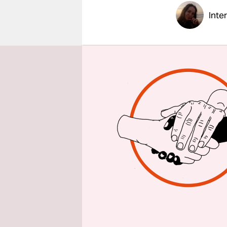
epaper login
Inte
taz: Herr 
von Russla
russische 
Emil Asla
Tschetsche
unabhängig
russische P
Souveränit
Präsident 
Letztlich 