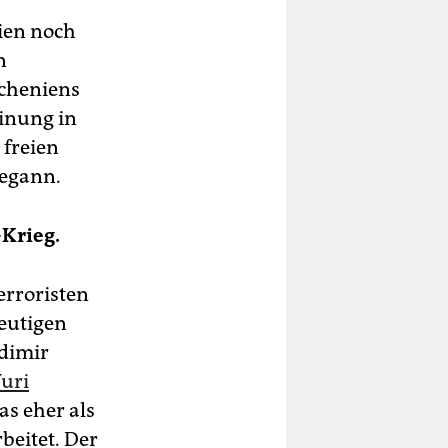
ien noch
n
scheniens
einung in
 freien
begann.
Krieg.
erroristen
heutigen
dimir
uri
as eher als
beitet. Der