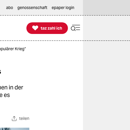
abo
genossenschaft
epaper login

taz zahl ich
taz zahl ich
pulärer Krieg“
“
en in der
e es
teilen