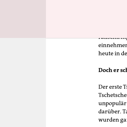
verhinder
Pawel Grat
prophezeit
Fallschirm
einnehmen 
heute in d
Doch er sc
Der erste 
Tschetsche
unpopulär 
darüber. T
wurden gan