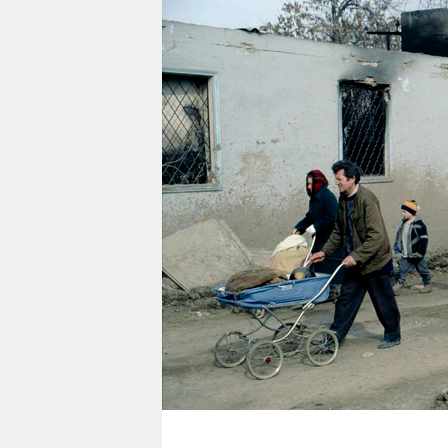
berlin
nord
wahrheit
verlag
verlag
veranstaltungen
shop
fragen & hilfe
unterstützen
abo
genossenschaft