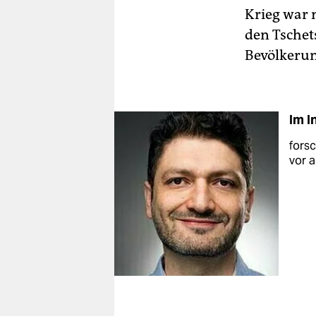
Krieg war n
den Tschet
Bevölkerun
Im I
forsc
vor 