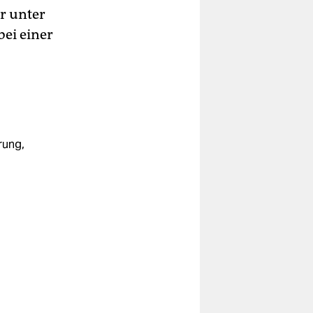
er unter
bei einer
rung,