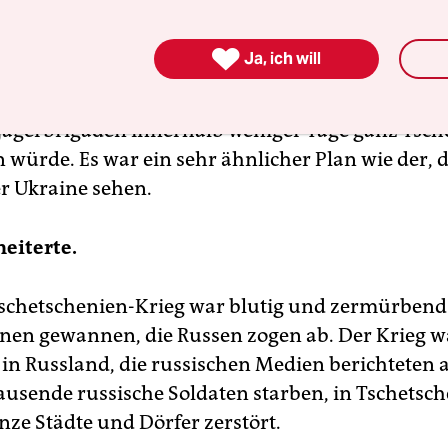
n.

Ja, ich will
schow, der unter Jelzin Verteidigungsminister wa
e damals, dass die russische Armee mit nur zwei
jägerbrigaden innerhalb weniger Tage ganz Tsch
würde. Es war ein sehr ähnlicher Plan wie der, 
er Ukraine sehen.
heiterte.
Tschetschenien-Krieg war blutig und zermürbend
nen gewannen, die Russen zogen ab. Der Krieg w
in Russland, die russischen Medien berichteten 
ausende russische Soldaten starben, in Tschetsc
ze Städte und Dörfer zerstört.