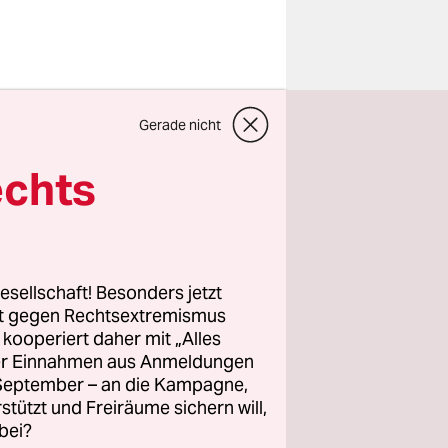
nabelung
Gerade nicht
ie
echts
ie
e das der
esellschaft! Besonders jetzt
de der
rt gegen Rechtsextremismus
z kooperiert daher mit „Alles
als unter
ller Einnahmen aus Anmeldungen
. September – an die Kampagne,
rstützt und Freiräume sichern will,
bei?
 zu