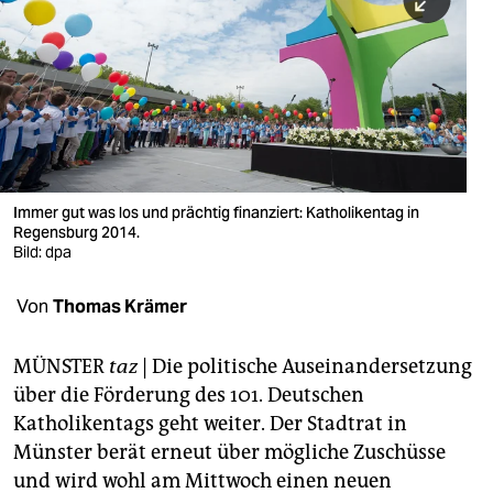
berlin
nord
wahrheit
verlag
verlag
Immer gut was los und prächtig finanziert: Katholikentag in
Regensburg 2014.
veranstaltungen
Bild: dpa
shop
Von
Thomas Krämer
fragen & hilfe
unterstützen
MÜNSTER
taz
| Die politische Auseinandersetzung
über die Förderung des 101. Deutschen
abo
Katholikentags geht weiter. Der Stadtrat in
Münster berät erneut über mögliche Zuschüsse
genossenschaft
und wird wohl am Mittwoch einen neuen