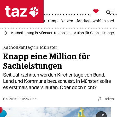

taz zahl ich
bergsteigen
usa unter trump
katzen
landtagswahl in sachs

taz zahl ich
nd
Katholikentag in Münster: Knapp eine Million für Sachleistungen
taz zahl ich
themen
Katholikentag in Münster
Knapp eine Million für
politik
Sachleistungen
öko
Seit Jahrzehnten werden Kirchentage von Bund,
Land und Kommune bezuschusst. In Münster sollte
gesellschaft
es erstmals anders laufen. Oder doch nicht?
kultur
6.5.2015
10:26 Uhr
teilen
sport