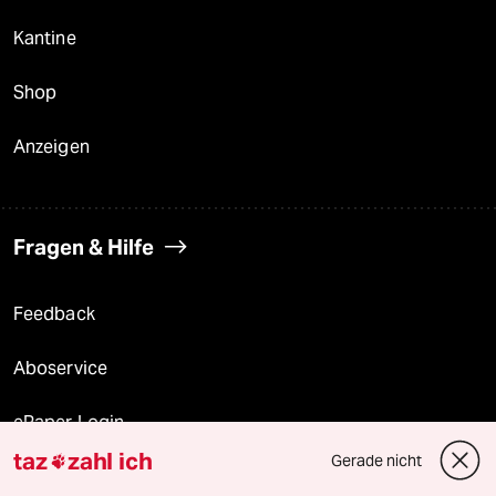
Kantine
Shop
Anzeigen
Fragen & Hilfe
Feedback
Aboservice
ePaper Login
taz
zahl ich
Gerade nicht

Downloads für Abonnierende