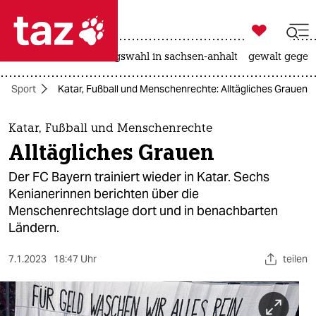

taz zahl ich
hitze
surfen
landtagswahl in sachsen-anhalt
gewalt gegen

taz zahl ich
Sport
Katar, Fußball und Menschenrechte: Alltägliches Grauen
taz zahl ich
themen
Katar, Fußball und Menschenrechte
Alltägliches Grauen
politik
Der FC Bayern trainiert wieder in Katar. Sechs
öko
Kenianerinnen berichten über die
Menschenrechtslage dort und in benachbarten
gesellschaft
Ländern.
kultur
7.1.2023
18:47 Uhr
teilen
sport