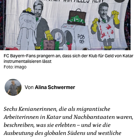
berlin
nord
wahrheit
verlag
verlag
FC Bayern-Fans prangern an, dass sich der Klub für Geld von Katar
instrumentalisieren lässt
veranstaltungen
Foto: imago
shop
Von
Alina Schwermer
fragen & hilfe
unterstützen
Sechs Kenianerinnen, die als migrantische
abo
Arbeiterinnen in Katar und Nachbarstaaten waren,
beschreiben, was sie erlebten – und wie die
genossenschaft
Ausbeutung des globalen Südens und westliche