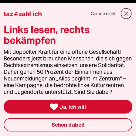
taz
zahl ich
panterstiftung
Gerade nicht

Links lesen, rechts
panterpreis 2026
bekämpfen
Mit doppelter Kraft für eine offene Gesellschaft!
Podcast
Besonders jetzt brauchen Menschen, die sich gegen
Rechtsextremismus einsetzen, unsere Solidarität.
Daher gehen 50 Prozent der Einnahmen aus
bundestalk
Neuanmeldungen an „Alles beginnt im Zentrum“ –
eine Kampagne, die bedrohte linke Kulturzentren
fernverbindung
und Jugendorte unterstützt. Sind Sie dabei?
klima update°

Ja, ich will
Mauerecho
Schon dabei!
Freie Rede