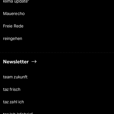
klima update°
Mauerecho
Freie Rede
reingehen
Newsletter
team zukunft
taz frisch
taz zahl ich