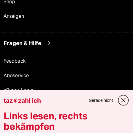
Shop
Anzeigen
Fragen & Hilfe
Feedback
Aboservice
ePaper Login
taz
zahl ich
Gerade nicht

Downloads für Abonnierende
Links lesen, rechts
bekämpfen
© 2026 taz Verlags und Vertriebs GmbH