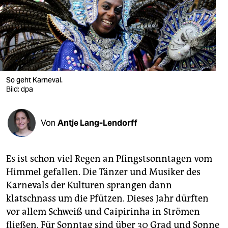
berlin
nord
wahrheit
verlag
So geht Karneval.
verlag
Bild: dpa
veranstaltungen
Von
Antje Lang-Lendorff
shop
fragen & hilfe
Es ist schon viel Regen an Pfingstsonntagen vom
unterstützen
Himmel gefallen. Die Tänzer und Musiker des
Karnevals der Kulturen sprangen dann
abo
klatschnass um die Pfützen. Dieses Jahr dürften
genossenschaft
vor allem Schweiß und Caipirinha in Strömen
fließen. Für Sonntag sind über 30 Grad und Sonne