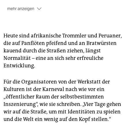
mehr anzeigen
Der Kinderkarneval
zieht bereits am Samstag vom
Mariannenplatz zum Görlitzer Park. Los gehts um
13.30 Uhr. Im Anschluss gibt es im Görli ein
Heute sind afrikanische Trommler und Peruaner,
Kinderfest.
die auf Panflöten pfeifend und an Bratwürsten
kauend durch die Straßen ziehen, längst
Normalität – eine an sich sehr erfreuliche
Entwicklung.
Für die Organisatoren von der Werkstatt der
Kulturen ist der Karneval nach wie vor ein
„öffentlicher Raum der selbstbestimmten
Inszenierung“, wie sie schreiben. „Vier Tage gehen
wir auf die Straße, um mit Identitäten zu spielen
und die Welt ein wenig auf den Kopf stellen.“