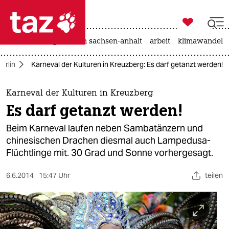

taz zahl ich
hitze
landtagswahl in sachsen-anhalt
arbeit
klimawandel

taz zahl ich
erlin
Karneval der Kulturen in Kreuzberg: Es darf getanzt werden!
taz zahl ich
themen
Karneval der Kulturen in Kreuzberg
Es darf getanzt werden!
politik
Beim Karneval laufen neben Sambatänzern und
öko
chinesischen Drachen diesmal auch Lampedusa-
Flüchtlinge mit. 30 Grad und Sonne vorhergesagt.
gesellschaft
6.6.2014
15:47 Uhr
teilen
kultur
sport