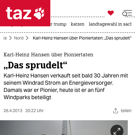

taz zahl ich
bergsteigen
usa unter trump
katzen
landtagswahl in sachs

taz zahl ich
eite
Nord
Karl-Heinz Hansen über Pioniertaten: „Das sprudelt“
taz zahl ich
themen
Karl-Heinz Hansen über Pioniertaten
„Das sprudelt“
politik
Karl-Heinz Hansen verkauft seit bald 30 Jahren mit
öko
seinem Windrad Strom an Energieversorger.
Damals war er Pionier, heute ist er an fünf
gesellschaft
Windparks beteiligt
kultur
26.4.2013
20:22 Uhr
teilen
sport