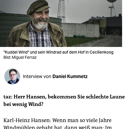
berlin
nord
wahrheit
verlag
verlag
"Kuddel Wind" und sein Windrad auf dem Hof in Cecilienkoog
Bild: Miguel Ferraz
veranstaltungen
shop
Interview von
Daniel Kummetz
fragen & hilfe
unterstützen
taz: Herr Hansen, bekommen Sie schlechte Laune
bei wenig Wind?
abo
genossenschaft
Karl-Heinz Hansen: Wenn man so viele Jahre
Windmühlen gehabt hat, dann weiß man: Im