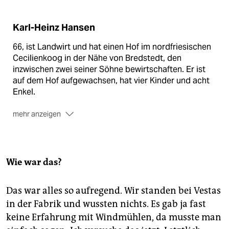
Karl-Heinz Hansen
66, ist Landwirt und hat einen Hof im nordfriesischen
Cecilienkoog in der Nähe von Bredstedt, den
inzwischen zwei seiner Söhne bewirtschaften. Er ist
auf dem Hof aufgewachsen, hat vier Kinder und acht
Enkel.
mehr anzeigen
Auf dem Hof
züchten die Hansens Schweine und
bauen Getreide, Raps und Zuckerrüben an.
Im Oktober 1983
stellte Hansen auf seinem Hof das
Wie war das?
erste Windrad auf, eine Vestas V15. Ein Jahr,
nachdem er das Gerät gekauft hatte - das
Genehmigungsverfahren war langwierig und teuer.
Das war alles so aufregend. Wir standen bei Vestas
Doch bald gab es sogar Fördermittel und die V15 ist
in der Fabrik und wussten nichts. Es gab ja fast
eine viel besichtigte Pionier-Anlage geworden.
keine Erfahrung mit Windmühlen, da musste man