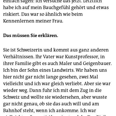
einfach sagen: Ich versuche das jetzt. Letztlich
Das Windrad
läuft noch immer, weder Generatoren
noch Windräder mussten ausgetauscht werden.
habe ich auf mein Bauchgefühl gehört und etwas
Inzwischen stehen in der Gemeinde 80 Windräder.
riskiert. Das war so ähnlich wie beim
Kennenlernen meiner Frau.
Das müssen Sie erklären.
Sie ist Schweizerin und kommt aus ganz anderen
Verhältnissen. Ihr Vater war Kunstprofessor, in
ihrer Familie gibt es auch Maler und Geigenbauer.
Ich bin der Sohn eines Landwirts. Wir haben uns
hier nicht gar nicht lange gesehen, zwei Mal
vielleicht und ich war gleich verliebt. Aber sie war
wieder weg. Dann fuhr ich mit dem Zug in die
Schweiz und wollte sie wiedersehen, aber wusste
gar nicht genau, ob sie das auch will und am
Bahnhof steht, wenn ich ankomme. Ich war