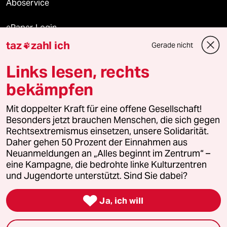
Aboservice
ePaper Login
taz
zahl ich
Gerade nicht

Downloads für Abonnierende
Links lesen, rechts
bekämpfen
© 2026 taz Verlags und Vertriebs GmbH
Alle Rechte vorbehalten. Bei rechtlichen Fragen oder für Genehmigungen
Mit doppelter Kraft für eine offene Gesellschaft!
wenden Sie sich bitte an
lizenzen@taz.de
Besonders jetzt brauchen Menschen, die sich gegen
Rechtsextremismus einsetzen, unsere Solidarität.
Daher gehen 50 Prozent der Einnahmen aus
Feedback
Redaktionsstatut
Kommune-Richtlinien
KI-
Neuanmeldungen an „Alles beginnt im Zentrum“ –
eine Kampagne, die bedrohte linke Kulturzentren
Leitlinie
Informant
Datenschutz
Impressum
AGB
und Jugendorte unterstützt. Sind Sie dabei?
Seitenwende
Einwilligungen widerrufen (Ads)

Ja, ich will