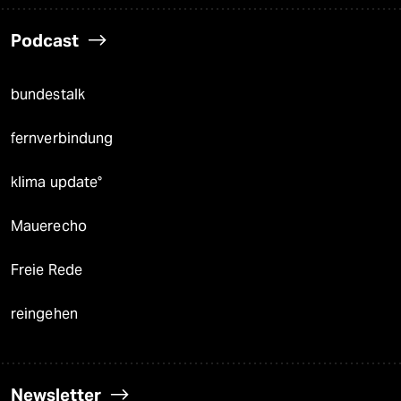
Podcast
bundestalk
fernverbindung
klima update°
Mauerecho
Freie Rede
reingehen
Newsletter