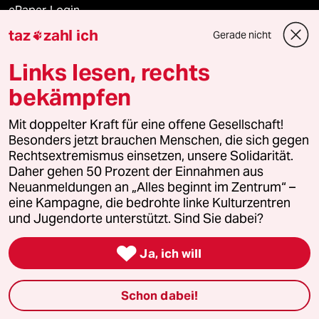
ePaper Login
taz
zahl ich
Gerade nicht

Downloads für Abonnierende
Links lesen, rechts
bekämpfen
© 2026 taz Verlags und Vertriebs GmbH
Mit doppelter Kraft für eine offene Gesellschaft!
Alle Rechte vorbehalten. Bei rechtlichen Fragen oder für Genehmigungen
wenden Sie sich bitte an
lizenzen@taz.de
Besonders jetzt brauchen Menschen, die sich gegen
Rechtsextremismus einsetzen, unsere Solidarität.
Daher gehen 50 Prozent der Einnahmen aus
Feedback
Redaktionsstatut
Kommune-Richtlinien
KI-
Neuanmeldungen an „Alles beginnt im Zentrum“ –
eine Kampagne, die bedrohte linke Kulturzentren
Leitlinie
Informant
Datenschutz
Impressum
AGB
und Jugendorte unterstützt. Sind Sie dabei?
Seitenwende
Einwilligungen widerrufen (Ads)

Ja, ich will
Schon dabei!