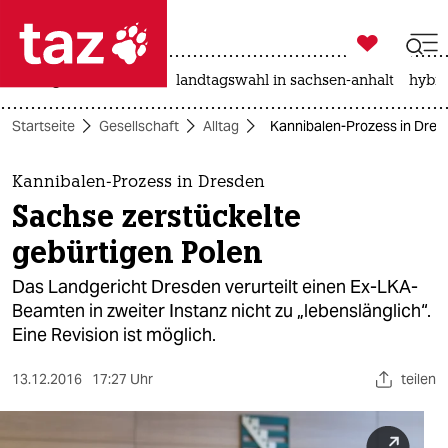

taz zahl ich
niedrigwasser
rente
landtagswahl in sachsen-anhalt
hybri

taz zahl ich
Startseite
Gesellschaft
Alltag
Kannibalen-Prozess in Dres
taz zahl ich
themen
Kannibalen-Prozess in Dresden
Sachse zerstückelte
politik
gebürtigen Polen
öko
Das Landgericht Dresden verurteilt einen Ex-LKA-
Beamten in zweiter Instanz nicht zu „lebenslänglich“.
gesellschaft
Eine Revision ist möglich.
kultur
13.12.2016
17:27 Uhr
teilen
sport