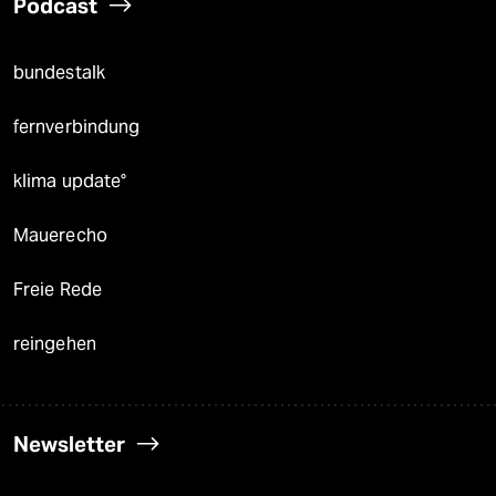
Podcast
bundestalk
fernverbindung
klima update°
Mauerecho
Freie Rede
reingehen
Newsletter