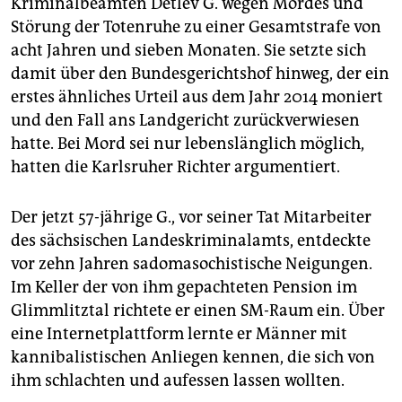
Kriminalbeamten Detlev G. wegen Mordes und
epaper login
Störung der Totenruhe zu einer Gesamtstrafe von
acht Jahren und sieben Monaten. Sie setzte sich
damit über den Bundesgerichtshof hinweg, der ein
erstes ähnliches Urteil aus dem Jahr 2014 moniert
und den Fall ans Landgericht zurückverwiesen
hatte. Bei Mord sei nur lebenslänglich möglich,
hatten die Karlsruher Richter argumentiert.
Der jetzt 57-jährige G., vor seiner Tat Mitarbeiter
des sächsischen Landeskriminalamts, entdeckte
vor zehn Jahren sadomasochistische Neigungen.
Im Keller der von ihm gepachteten Pension im
Glimmlitztal richtete er einen SM-Raum ein. Über
eine Internetplattform lernte er Männer mit
kannibalistischen Anliegen kennen, die sich von
ihm schlachten und aufessen lassen wollten.