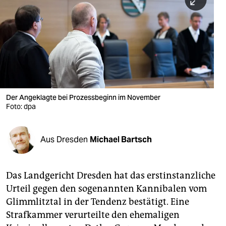
berlin
nord
wahrheit
verlag
verlag
Der Angeklagte bei Prozessbeginn im November
Foto: dpa
veranstaltungen
shop
Aus Dresden
Michael Bartsch
fragen & hilfe
unterstützen
Das Landgericht Dresden hat das erstinstanzliche
Urteil gegen den sogenannten Kannibalen vom
abo
Glimmlitztal in der Tendenz bestätigt. Eine
genossenschaft
Strafkammer verurteilte den ehemaligen