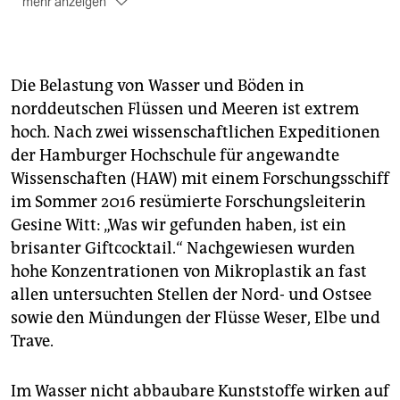
mehr anzeigen
Im Abwasser
von Waschmaschinen wurden bis zu
1.900 Mikroplastikteilchen pro Waschgang gefunden.
Die Belastung von Wasser und Böden in
Etwa 20.000 Tonnen
größerer Teile wie Plastiktüten,
Zahnpastatuben oder Schnüre gelangen jedes Jahr in
norddeutschen Flüssen und Meeren ist extrem
Nord- und Ostsee. Sie werden von Sonne, Wind und
hoch. Nach zwei wissenschaftlichen Expeditionen
Wellen zu Mikroplastik zerrieben.
der Hamburger Hochschule für angewandte
Wissenschaften (HAW) mit einem Forschungsschiff
Als Inhaltsstoff erkennbar
ist Mikroplastik unter
anderem an Bezeichnungen wie Polyethylen (PE),
im Sommer 2016 resümierte Forschungsleiterin
Polyethylenterephthalat(PET), Nylon-6 und Acrylates
Gesine Witt: „Was wir gefunden haben, ist ein
Crosspolymer (ACS).
brisanter Giftcocktail.“ Nachgewiesen wurden
hohe Konzen­trationen von Mikroplastik an fast
allen untersuchten Stellen der Nord- und Ostsee
sowie den Mündungen der Flüsse Weser, Elbe und
Trave.
Im Wasser nicht abbaubare Kunststoffe wirken auf