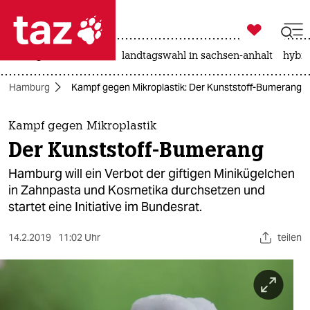

taz zahl ich
niedrigwasser
rente
landtagswahl in sachsen-anhalt
hybri

taz zahl ich
Hamburg
Kampf gegen Mikroplastik: Der Kunststoff-Bumerang
taz zahl ich
themen
Kampf gegen Mikroplastik
Der Kunststoff-Bumerang
politik
Hamburg will ein Verbot der giftigen Minikügelchen
öko
in Zahnpasta und Kosmetika durchsetzen und
startet eine Initiative im Bundesrat.
gesellschaft
14.2.2019
11:02 Uhr
teilen
kultur
sport