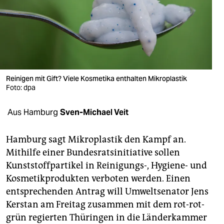
berlin
nord
wahrheit
verlag
Reinigen mit Gift? Viele Kosmetika enthalten Mikroplastik
verlag
Foto: dpa
veranstaltungen
Aus Hamburg
Sven-Michael Veit
shop
Hamburg sagt Mikroplastik den Kampf an.
fragen & hilfe
Mithilfe einer Bundesratsinitiative sollen
Kunststoffpartikel in Reinigungs-, Hygiene- und
unterstützen
Kosmetikprodukten verboten werden. Einen
abo
entsprechenden Antrag will Umweltsenator Jens
Kerstan am Freitag zusammen mit dem rot-rot-
genossenschaft
grün regierten Thüringen in die Länderkammer