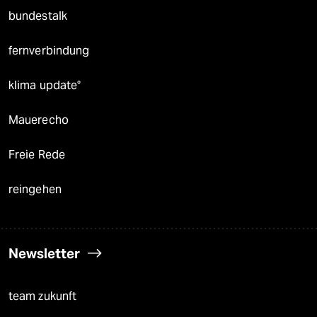
bundestalk
fernverbindung
klima update°
Mauerecho
Freie Rede
reingehen
Newsletter
team zukunft