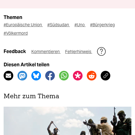
Themen
#Europäische Union
#Südsudan
#Uno
#Bürgerkrieg
#Völkermord
Feedback
Kommentieren
Fehlerhinweis
Diesen Artikel teilen
Mehr zum Thema