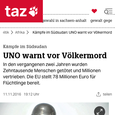

taz zahl ich
hitze
surfen
landtagswahl in sachsen-anhalt
gewalt gegen

taz zahl ich
Politik
Afrika
Kämpfe im Südsudan: UNO warnt vor Völkermord
taz zahl ich
themen
Kämpfe im Südsudan
UNO warnt vor Völkermord
politik
In den vergangenen zwei Jahren wurden
öko
Zehntausende Menschen getötet und Millionen
vertrieben. Die EU stellt 78 Millionen Euro für
gesellschaft
Flüchtlinge bereit.
kultur
11.11.2016
19:12 Uhr
teilen
sport