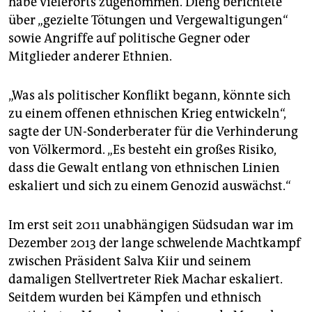
habe vielerorts zugenommen. Dieng berichtete
epaper login
über „gezielte Tötungen und Vergewaltigungen“
sowie Angriffe auf politische Gegner oder
Mitglieder anderer Ethnien.
„Was als politischer Konflikt begann, könnte sich
zu einem offenen ethnischen Krieg entwickeln“,
sagte der UN-Sonderberater für die Verhinderung
von Völkermord. „Es besteht ein großes Risiko,
dass die Gewalt entlang von ethnischen Linien
eskaliert und sich zu einem Genozid auswächst.“
Im erst seit 2011 unabhängigen Südsudan war im
Dezember 2013 der lange schwelende Machtkampf
zwischen Präsident Salva Kiir und seinem
damaligen Stellvertreter Riek Machar eskaliert.
Seitdem wurden bei Kämpfen und ethnisch