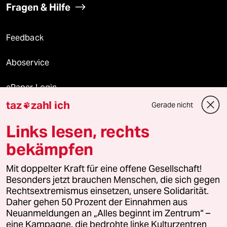
Fragen & Hilfe
Feedback
Aboservice
ePaper Login
taz
zahl ich
Gerade nicht

Downloads für Abonnierende
Links lesen, rechts
bekämpfen
© 2026 taz Verlags und Vertriebs GmbH
Alle Rechte vorbehalten. Bei rechtlichen Fragen oder für Genehmigungen
Mit doppelter Kraft für eine offene Gesellschaft!
wenden Sie sich bitte an
lizenzen@taz.de
Besonders jetzt brauchen Menschen, die sich gegen
Rechtsextremismus einsetzen, unsere Solidarität.
Daher gehen 50 Prozent der Einnahmen aus
Feedback
Redaktionsstatut
Kommune-Richtlinien
KI-
Neuanmeldungen an „Alles beginnt im Zentrum“ –
eine Kampagne, die bedrohte linke Kulturzentren