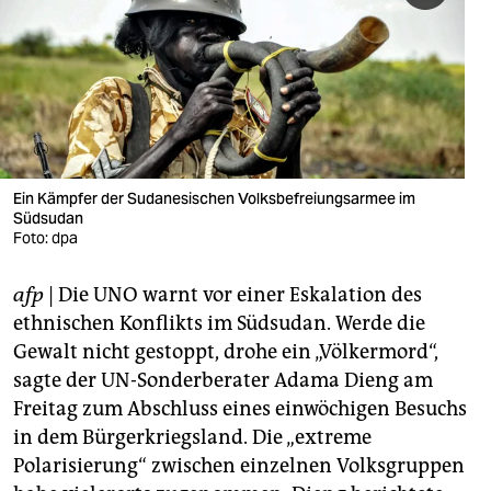
berlin
nord
wahrheit
verlag
verlag
Ein Kämpfer der Sudanesischen Volksbefreiungsarmee im
Südsudan
veranstaltungen
Foto: dpa
shop
afp
| Die UNO warnt vor einer Eskalation des
fragen & hilfe
ethnischen Konflikts im Südsudan. Werde die
Gewalt nicht gestoppt, drohe ein „Völkermord“,
unterstützen
sagte der UN-Sonderberater Adama Dieng am
Freitag zum Abschluss eines einwöchigen Besuchs
abo
in dem Bürgerkriegsland. Die „extreme
genossenschaft
Polarisierung“ zwischen einzelnen Volksgruppen