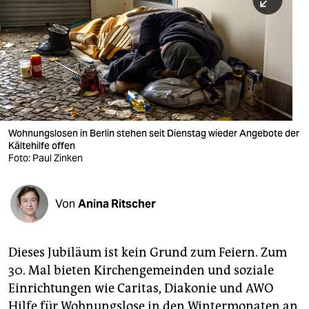
berlin
nord
wahrheit
verlag
verlag
Wohnungslosen in Berlin stehen seit Dienstag wieder Angebote der
Kältehilfe offen
veranstaltungen
Foto: Paul Zinken
shop
fragen & hilfe
Von
Anina Ritscher
unterstützen
Dieses Jubiläum ist kein Grund zum Feiern. Zum
abo
30. Mal bieten Kirchengemeinden und soziale
genossenschaft
Einrichtungen wie Caritas, Diakonie und AWO
Hilfe für Wohnungslose in den Wintermonaten an.