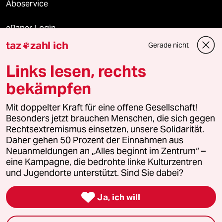
Aboservice
ePaper Login
taz
zahl ich
Gerade nicht

Downloads für Abonnierende
Links lesen, rechts
bekämpfen
© 2026 taz Verlags und Vertriebs GmbH
Mit doppelter Kraft für eine offene Gesellschaft!
Alle Rechte vorbehalten. Bei rechtlichen Fragen oder für Genehmigungen
wenden Sie sich bitte an
lizenzen@taz.de
Besonders jetzt brauchen Menschen, die sich gegen
Rechtsextremismus einsetzen, unsere Solidarität.
Daher gehen 50 Prozent der Einnahmen aus
Feedback
Redaktionsstatut
Kommune-Richtlinien
KI-
Neuanmeldungen an „Alles beginnt im Zentrum“ –
eine Kampagne, die bedrohte linke Kulturzentren
Leitlinie
Informant
Datenschutz
Impressum
AGB
und Jugendorte unterstützt. Sind Sie dabei?
Seitenwende
Einwilligungen widerrufen (Ads)

Ja, ich will