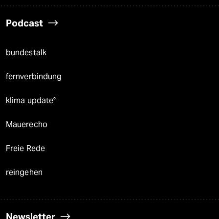
Podcast
bundestalk
fernverbindung
klima update°
Mauerecho
Freie Rede
reingehen
Newsletter