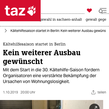

taz zahl ich
hitze
surfen
landtagswahl in sachsen-anhalt
gewalt gegen

taz zahl ich
in
Kältehilfesaison startet in Berlin: Kein weiterer Ausbau gewünsc
taz zahl ich
themen
Kältehilfesaison startet in Berlin
Kein weiterer Ausbau
politik
gewünscht
öko
Mit dem Start in die 30. Kältehilfe-Saison fordern
Organisatoren eine verstärkte Bekämpfung der
gesellschaft
Ursachen von Wohnungslosigkeit.
kultur
1.10.2019
20:00 Uhr
teilen
sport