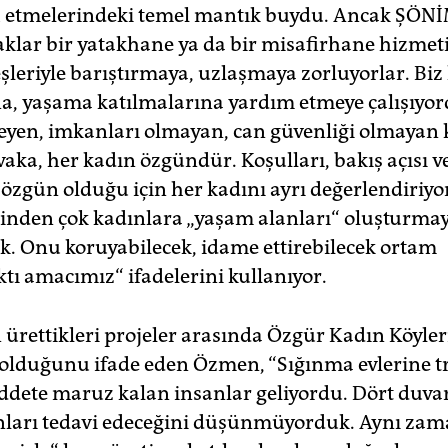
ih etmelerindeki temel mantık buydu. Ancak ŞÖNİ
aklar bir yatakhane ya da bir misafirhane hizmet
şleriyle barıştırmaya, uzlaşmaya zorluyorlar. Biz
a, yaşama katılmalarına yardım etmeye çalışıyor
eyen, imkanları olmayan, can güvenliği olmayan 
vaka, her kadın özgündür. Koşulları, bakış açısı v
özgün olduğu için her kadını ayrı değerlendiriyo
inden çok kadınlara „yaşam alanları“ oluşturma
uk. Onu koruyabilecek, idame ettirebilecek ortam
tı amacımız“ ifadelerini kullanıyor.
 ürettikleri projeler arasında Özgür Kadın Köyler
 olduğunu ifade eden Özmen, “Sığınma evlerine 
iddete maruz kalan insanlar geliyordu. Dört duva
ları tedavi edeceğini düşünmüyorduk. Aynı za