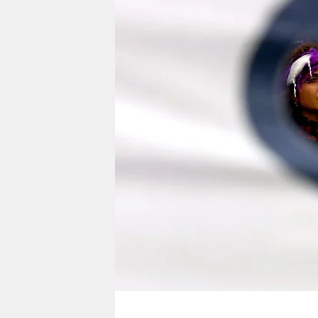
berlin
nord
wahrheit
verlag
verlag
veranstaltungen
shop
fragen & hilfe
unterstützen
abo
genossenschaft