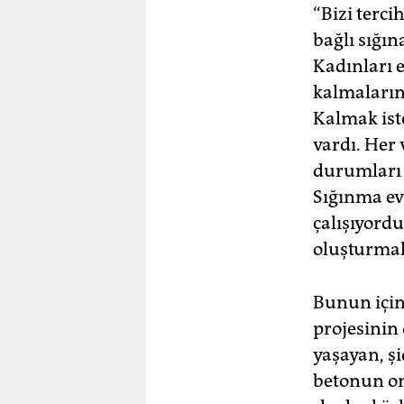
“Bizi terc
bağlı sığın
Kadınları e
kalmaların
Kalmak ist
vardı. Her 
durumları 
Sığınma ev
çalışıyord
oluşturmak
Bunun için
projesinin
yaşayan, ş
betonun on