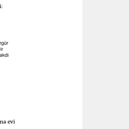
i:
zgür
ir
akdi
ma evi