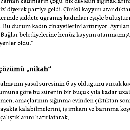
 zaman kadınların çoğu 'biz devletin sığınakların
iz’ diyerek partiye geldi. Çünkü kayyım atandıkta
lerinde şiddete uğramış kadınları eşiyle buluştu
r. Bu durum kadın cinayetlerini arttırıyor. Ayrılan
 Bağlar belediyelerine henüz kayyım atanmamışt
yenler oldu.“
çözümü „nikah“
kalmanın yasal süresinin 6 ay olduğunu ancak ka
muna göre bu sürenin bir buçuk yıla kadar uzatı
men, amaçlarının sığınma evinden çıktıktan son
ayakta kalabilmelerini, iş imkanı ve barınma koş
alıştıklarını hatırlatarak,