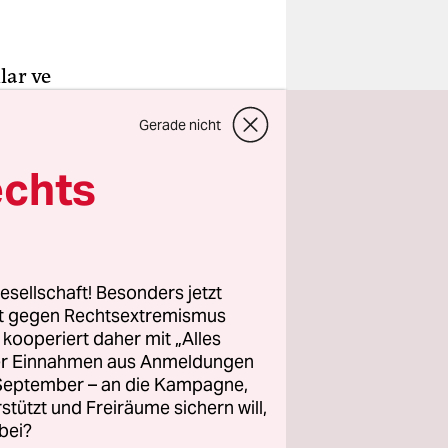
lar ve
yıldır
Gerade nicht
ldu. Kimi
 geçirdi.
echts
da
ne boyun
i. Fakat
esellschaft! Besonders jetzt
rt gegen Rechtsextremismus
haklar için
z kooperiert daher mit „Alles
ller Einnahmen aus Anmeldungen
nca sürekli
. September – an die Kampagne,
te eşit bir
rstützt und Freiräume sichern will,
 yerdeydi ve
bei?