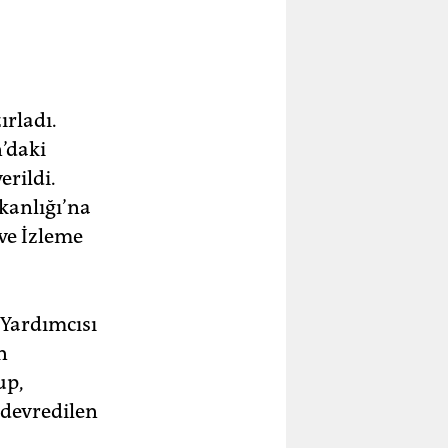
ırladı.
’daki
erildi.
akanlığı’na
ve İzleme
 Yardımcısı
n
up,
 devredilen