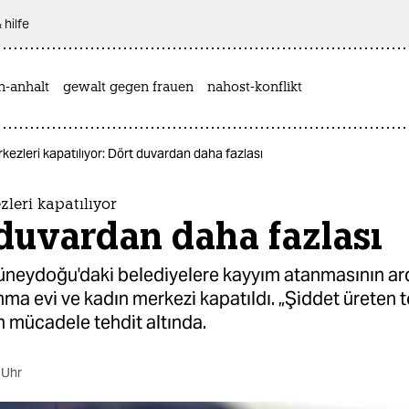
 hilfe
n-anhalt
gewalt gegen frauen
nahost-konflikt
kezleri kapatılıyor: Dört duvardan daha fazlası
leri kapatılıyor
duvardan daha fazlası
üneydoğu'daki belediyelere kayyım atanmasının ar
nma evi ve kadın merkezi kapatıldı. „Şiddet üreten
en mücadele tehdit altında.
 Uhr