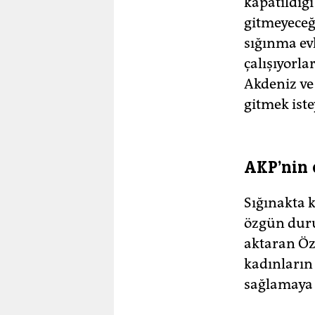
kapatıldığı
gitmeyeceğ
sığınma ev
çalışıyorla
Akdeniz ve
gitmek iste
AKP'nin 
Sığınakta 
özgün duru
aktaran Öz
kadınların 
sağlamaya ç