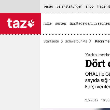
hautnavigation anspringen
hauptinhalt anspringen
footer anspringen
verlag
veranstaltungen
shop
fragen &
hitze
surfen
landtagswahl in sachse

taz zahl ich
taz zahl ich
Startseite
Schwerpunkte
Kadın mer
themen
politik
Kadın merkez
Dört 
öko
OHAL ile G
gesellschaft
sayıda sığı
karşı veril
kultur
sport
9.5.2017
16:38