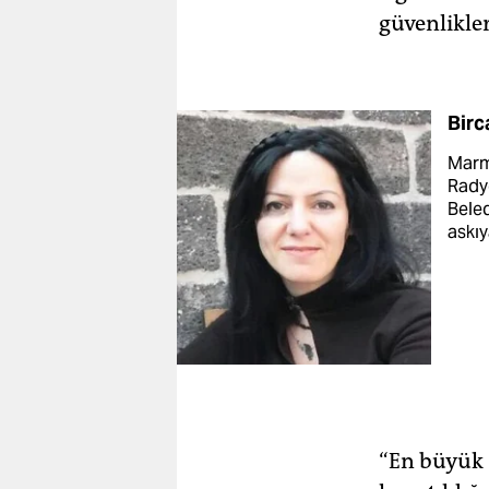
güvenlikler
Birc
Marma
Radyo
Beled
askıy
“En büyük 