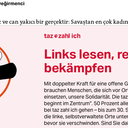
Değirmenci
ve can yakıcı bir gerçektir: Savaştan en çok kadın
arar görür. Türkiye'nin güneydoğu bölgesinde 40 
taz
zahl ich

 çatışmalı sürecin en büyük mağduru kadınlar o
eşini kaybederken kimi ömrünü cezaevi kapılarında
Links lesen, r
ağmen bu dezavantajlı durum başka bir avantaja 
bekämpfen
cıyla savaşarak güçlenen bilge kadınlar, „kaderi
azgeçip dışarıya çıktı. Kendi projelerini geliştird
yımlar bu avantajı kadınların ellerinden alıyor.
Mit doppelter Kraft für eine offene G
brauchen Menschen, die sich vor O
rtık haklarının neler olduğunun farkındaydı. Bu 
einsetzen, unsere Solidarität. Die ta
beginnt im Zentrum“. 50 Prozent a
iyorlardı. Kürt siyaseti, Cumhuriyet tarihi boyu
bei taz zahl ich gehen – bis zum 30
an idealleri pratiğe dönüştürdü. Kadınların siyaset
die linke, selbstverwaltete Orte unte
sil edilmesini hayata geçirdi. Kadınlar artık her
bevor sie verschwinden. Sind Sie da