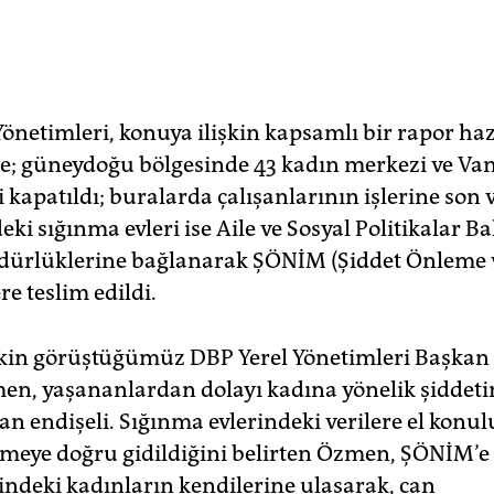
önetimleri, konuya ilişkin kapsamlı bir rapor haz
e; güneydoğu bölgesinde 43 kadın merkezi ve Van
 kapatıldı; buralarda çalışanlarının işlerine son v
deki sığınma evleri ise Aile ve Sosyal Politikalar B
üdürlüklerine bağlanarak ŞÖNİM (Şiddet Önleme 
re teslim edildi.
şkin görüştüğümüz DBP Yerel Yönetimleri Başkan
n, yaşananlardan dolayı kadına yönelik şiddeti
n endişeli. Sığınma evlerindeki verilere el konul
meye doğru gidildiğini belirten Özmen, ŞÖNİM’e
indeki kadınların kendilerine ulaşarak, can