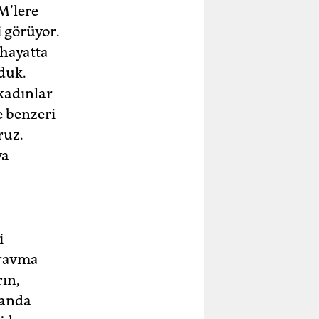
M’lere
i görüyor.
 hayatta
duk.
kadınlar
e benzeri
ruz.
ya
i
travma
rın,
manda