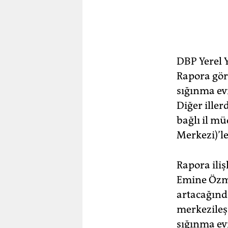
DBP Yerel Y
Rapora gör
sığınma evi
Diğer iller
bağlı il m
Merkezi)’le
Rapora ili
Emine Özme
artacağında
merkezileş
sığınma ev