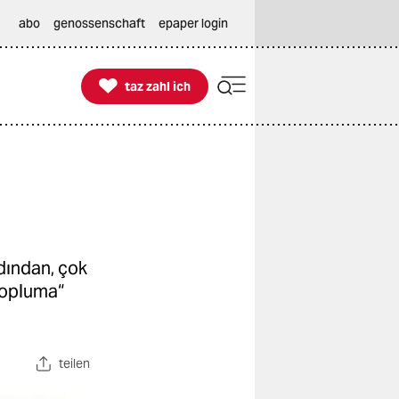
abo
genossenschaft
epaper login

taz zahl ich
taz zahl ich
dından, çok
 topluma“
teilen