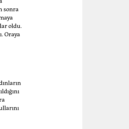
a
n sonra
rmaya
lar oldu.
ı. Oraya
dınların
ldığını
ra
ullarını