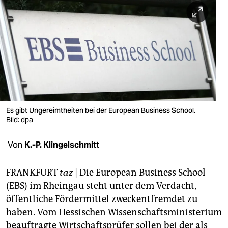
berlin
nord
wahrheit
verlag
verlag
veranstaltungen
Es gibt Ungereimtheiten bei der European Business School.
Bild: dpa
shop
Von
K.-P. Klingelschmitt
fragen & hilfe
unterstützen
FRANKFURT
taz
| Die European Business School
(EBS) im Rheingau steht unter dem Verdacht,
abo
öffentliche Fördermittel zweckentfremdet zu
genossenschaft
haben. Vom Hessischen Wissenschaftsministerium
beauftragte Wirtschaftsprüfer sollen bei der als