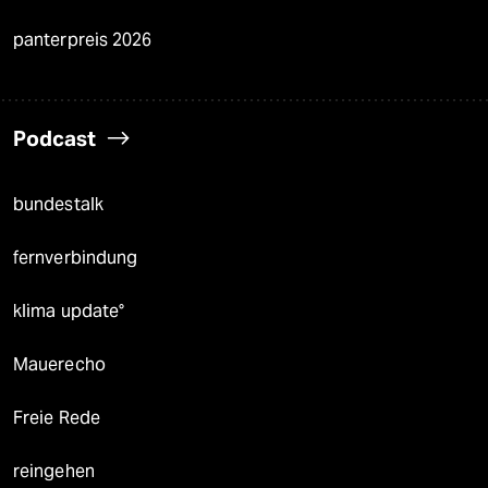
panterpreis 2026
Podcast
bundestalk
fernverbindung
klima update°
Mauerecho
Freie Rede
reingehen