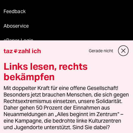
Feedback
Aboservice
ePaper Login
taz
zahl ich
Gerade nicht

Downloads für Abonnierende
Links lesen, rechts
bekämpfen
© 2026 taz Verlags und Vertriebs GmbH
Mit doppelter Kraft für eine offene Gesellschaft!
Alle Rechte vorbehalten. Bei rechtlichen Fragen oder für Genehmigungen
wenden Sie sich bitte an
lizenzen@taz.de
Besonders jetzt brauchen Menschen, die sich gegen
Rechtsextremismus einsetzen, unsere Solidarität.
Daher gehen 50 Prozent der Einnahmen aus
Feedback
Redaktionsstatut
Kommune-Richtlinien
KI-
Neuanmeldungen an „Alles beginnt im Zentrum“ –
eine Kampagne, die bedrohte linke Kulturzentren
Leitlinie
Informant
Datenschutz
Impressum
AGB
und Jugendorte unterstützt. Sind Sie dabei?