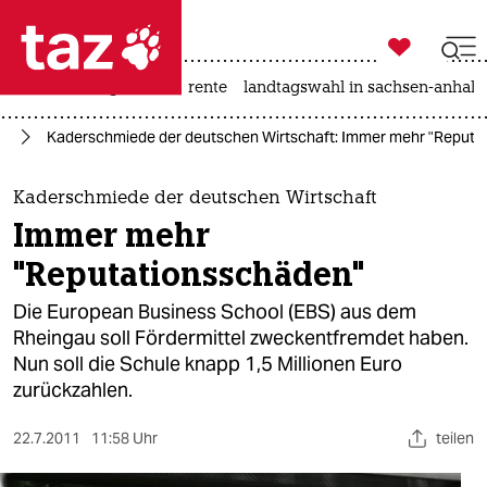

taz zahl ich
hitze
niedrigwasser
rente
landtagswahl in sachsen-anhalt

taz zahl ich
ng
Kaderschmiede der deutschen Wirtschaft: Immer mehr "Reputa
taz zahl ich
themen
Kaderschmiede der deutschen Wirtschaft
Immer mehr
politik
"Reputationsschäden"
öko
Die European Business School (EBS) aus dem
Rheingau soll Fördermittel zweckentfremdet haben.
gesellschaft
Nun soll die Schule knapp 1,5 Millionen Euro
zurückzahlen.
kultur
sport
22.7.2011
11:58 Uhr
teilen