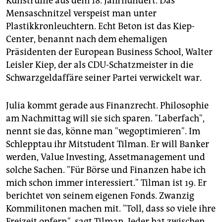
Kunstruine aus dem 18. Jahrhundert. Das
Mensaschnitzel verspeist man unter
Plastikkronleuchtern. Echt Beton ist das Kiep-
Center, benannt nach dem ehemaligen
Präsidenten der European Business School, Walter
Leisler Kiep, der als CDU-Schatzmeister in die
Schwarzgeldaffäre seiner Partei verwickelt war.
Julia kommt gerade aus Finanzrecht. Philosophie
am Nachmittag will sie sich sparen. "Laberfach",
nennt sie das, könne man "wegoptimieren". Im
Schlepptau ihr Mitstudent Tilman. Er will Banker
werden, Value Investing, Assetmanagement und
solche Sachen. "Für Börse und Finanzen habe ich
mich schon immer interessiert." Tilman ist 19. Er
berichtet von seinem eigenen Fonds. Zwanzig
Kommilitonen machen mit. "Toll, dass so viele ihre
Freizeit opfern", sagt Tilman. Jeder hat zwischen