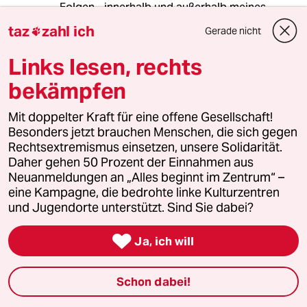
Folgen - innerhalb und außerhalb meines
Unternehmens, heute und in Zukunft - haben
taz
zahl ich
Gerade nicht

kann...") lediglich vor dem Hintergrund der
weltweiten Finanzkrise öffentlichkeitswirksam
Links lesen, rechts
plaziert hat.
Ebenso seine Replik auf die Frage eines
bekämpfen
Journalisten bez. der Beantragung weiterer
öffentlicher Mittel für seine 75 Mio. Euro EBS –
Mit doppelter Kraft für eine offene Gesellschaft!
Rheingau – Vision: "Ich wäre ein Trottel, wenn
Besonders jetzt brauchen Menschen, die sich gegen
ich dies tun würde, während alle anderen
Rechtsextremismus einsetzen, unsere Solidarität.
sparen müssen.“
Daher gehen 50 Prozent der Einnahmen aus
Neuanmeldungen an „Alles beginnt im Zentrum“ –
Wie wir heute nahezu zweifelsfrei wissen,
eine Kampagne, die bedrohte linke Kulturzentren
konnte die Wiesbadener Bevölkerung auf diese
und Jugendorte unterstützt. Sind Sie dabei?
Stellungnahmen des früheren EBS –
Präsidenten nicht vertrauen. Für uns ergeben

Ja, ich will
sich daraus folgende weitere Forderungen:
5. Rückzahlung der 3 Mio. Euro für die EBS-
Schon dabei!
Standortverlagerung nach Wiesbaden