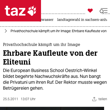

taz zahl ich
katzen
hitze
niedrigwasser
landtagswahl in sachsen-anhal

taz zahl ich
ng
Privathochschule kämpft um ihr Image: Ehrbare Kaufleute von de
taz zahl ich
themen
Privathochschule kämpft um ihr Image
Ehrbare Kaufleute von der
politik
Eliteuni
öko
Die European Business School Oestrich-Winkel
bildet begehrte Nachwuchskräfte aus. Nun bangt
gesellschaft
die Privatuni um ihren Ruf. Der Rektor musste wegen
Betrügereien gehen.
kultur
sport
25.5.2011
13:07 Uhr
teilen