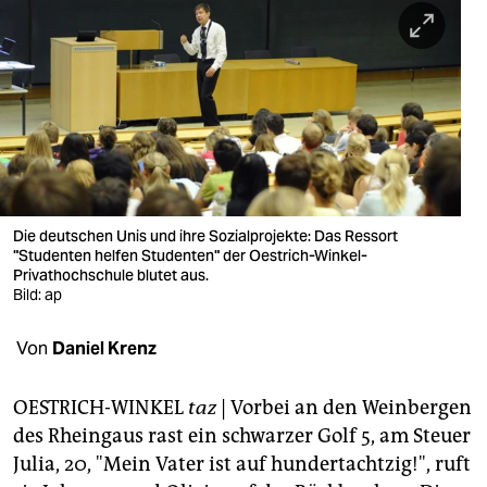
berlin
nord
wahrheit
verlag
verlag
veranstaltungen
Die deutschen Unis und ihre Sozialprojekte: Das Ressort
"Studenten helfen Studenten" der Oestrich-Winkel-
shop
Privathochschule blutet aus.
Bild: ap
fragen & hilfe
Von
Daniel Krenz
unterstützen
abo
OESTRICH-WINKEL
taz
| Vorbei an den Weinbergen
des Rheingaus rast ein schwarzer Golf 5, am Steuer
genossenschaft
Julia, 20, "Mein Vater ist auf hundertachtzig!", ruft