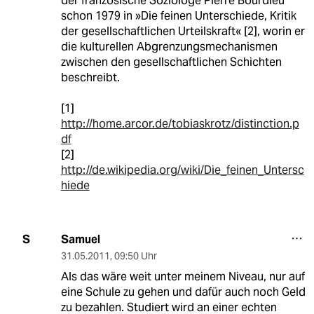
der französische Soziologe Pierre Bourdieu
schon 1979 in »Die feinen Unterschiede, Kritik
der gesellschaftlichen Urteilskraft« [2], worin er
die kulturellen Abgrenzungsmechanismen
zwischen den gesellschaftlichen Schichten
beschreibt.
[1]
http://home.arcor.de/tobiaskrotz/distinction.p
df
[2]
http://de.wikipedia.org/wiki/Die_feinen_Untersc
hiede
Samuel
S
31.05.2011
,
09:50 Uhr
Als das wäre weit unter meinem Niveau, nur auf
eine Schule zu gehen und dafür auch noch Geld
zu bezahlen. Studiert wird an einer echten