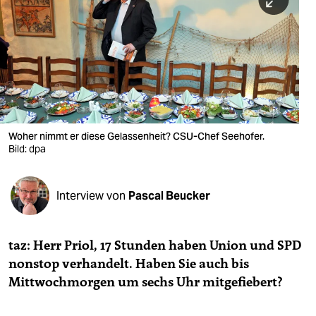
berlin
nord
wahrheit
verlag
verlag
Woher nimmt er diese Gelassenheit? CSU-Chef Seehofer.
Bild: dpa
veranstaltungen
shop
Interview von
Pascal Beucker
fragen & hilfe
unterstützen
taz: Herr Priol, 17 Stunden haben Union und SPD
nonstop verhandelt. Haben Sie auch bis
abo
Mittwochmorgen um sechs Uhr mitgefiebert?
genossenschaft