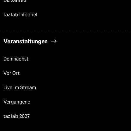
taz zahl ich
taz lab Infobrief
Veranstaltungen
Demnächst
Vor Ort
Live im Stream
Vergangene
taz lab 2027