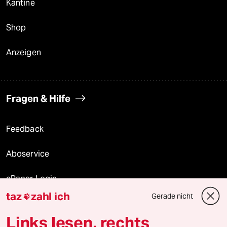
Kantine
Shop
Anzeigen
Fragen & Hilfe
Feedback
Aboservice
ePaper Login
taz
zahl ich
Gerade nicht

Downloads für Abonnierende
Links lesen, rechts