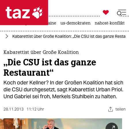

taz zahl ich
hitze
krieg in der ukraine
us-demokraten
nahost-konflikt

taz zahl ich
el
Kabarettist über Große Koalition: „Die CSU ist das ganze Restau
taz zahl ich
themen
Kabarettist über Große Koalition
„Die CSU ist das ganze
politik
Restaurant“
öko
Koch oder Kellner? In der Großen Koalition hat sich
die CSU durchgesetzt, sagt Kabarettist Urban Priol.
gesellschaft
Und Gabriel sei froh, Merkels Stuhlbein zu halten.
kultur
28.11.2013
11:12 Uhr
teilen
sport