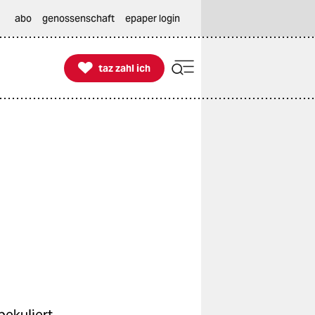
abo
genossenschaft
epaper login

taz zahl ich
taz zahl ich