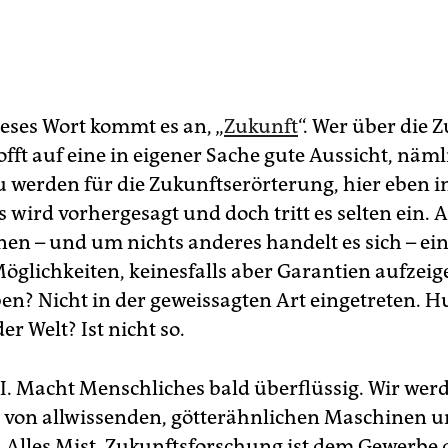
ieses Wort kommt es an, „
Zukunft
“. Wer über die 
offt auf eine in eigener Sache gute Aussicht, näml
u werden für die Zukunftserörterung, hier eben 
es wird vorhergesagt und doch tritt es selten ein. A
en – und um nichts anderes handelt es sich – eint
Möglichkeiten, keinesfalls aber Garantien aufzeig
n? Nicht in der geweissagten Art eingetreten. 
er Welt? Ist nicht so.
KI. Macht Menschliches bald überflüssig. Wir wer
 von allwissenden, götterähnlichen Maschinen 
 Alles Mist. Zukunftsforschung ist dem Gewerbe 