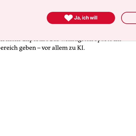
nd gefühlt vier Dutzend Bücher zum Thema ers
en Titeln wie: „KI & Diesdas“ oder „Dasdies und K

Ja, ich will
agfähige Prognose dieses Textes: Es werden noch v
det und zu Buchpapier verarbeitet werden müs
ch mehr Expertise zur wichtigsten Sparte im
reich geben – vor allem zu KI.