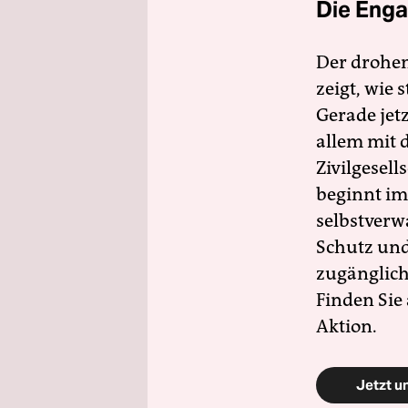
Die Enga
Der drohe
zeigt, wie
Gerade jet
allem mit d
Zivilgesell
beginnt im
selbstverw
Schutz und 
zugänglich
Finden Sie
Aktion.
Jetzt u