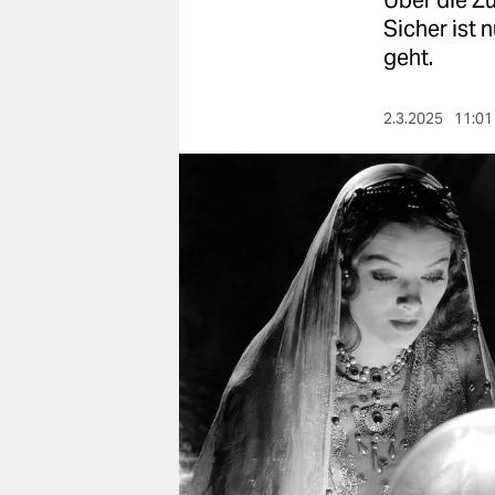
Über die Zu
berlin
Sicher ist 
nord
geht.
wahrheit
2.3.2025
11:01
verlag
verlag
veranstaltungen
shop
fragen & hilfe
unterstützen
abo
genossenschaft