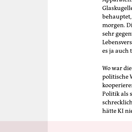
Glaskugell
behauptet,
morgen. Di
sehr gegen
Lebensvers
es ja auch 
Wo war die
politische
kooperieren
Politik als
schrecklic
hätte KI n