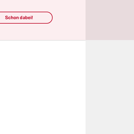
chienen,
I“. Die
Schon dabei!
iel mehr
sen, denn