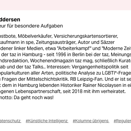
ddersen
ur für besondere Aufgaben
ostbote, Möbelverkäufer, Versicherungskartensortierer,
kaufmann in spe, Zeitungsausträger, Autor und Säzzer
dener linker Medien, etwa "Arbeiterkampf" und "Moderne Zeit
 der taz in Hamburg - seit 1996 in Berlin bei der taz, Meinung
andsredaktion, Wochenendmagazin taz mag, schließlich Kurat
lab und der taz Talks.. Interessen: Vergangenheitspolitik seit
pularkulturen aller Arten, politische Analyse zu LGBTI*-Frag
 Fragen der Mittelschichtskritik. RB Leipzig-Fan. Und er ist se
t dem in Hamburg lebenden Historiker Rainer Nicolaysen in e
genen Lebenspartnerschaft, seit 2018 mit ihm verheiratet.
otto: Da geht noch was!
atenschutz
#Künstliche Intelligenz
#Kolumne übrigens
#Regulie