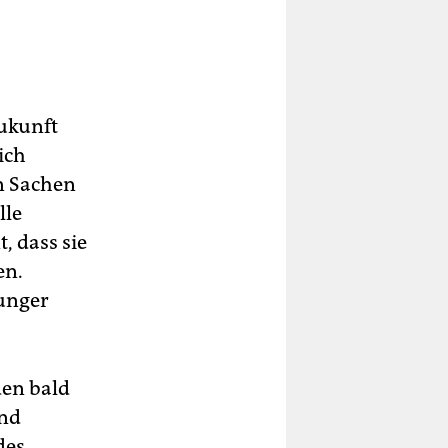
Zukunft
ich
in Sachen
lle
, dass sie
en.
Hunger
den bald
und
des