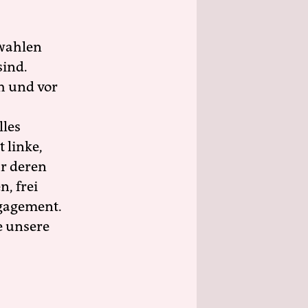
wahlen
sind.
h und vor
lles
 linke,
ür deren
n, frei
ngagement.
e unsere