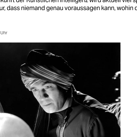
kunft der Künstlichen Intelligenz wird aktuell viel s
nur, dass niemand genau voraussagen kann, wohin 
 Uhr