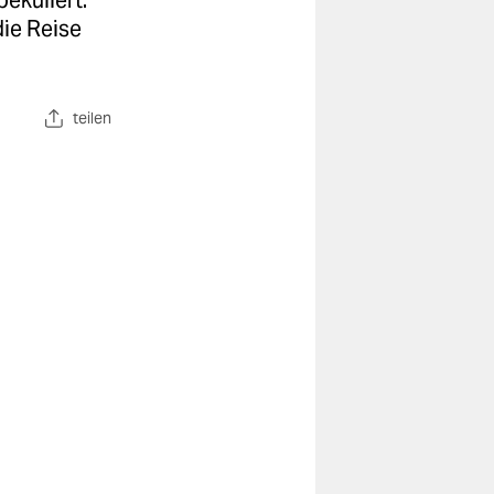
pekuliert.
die Reise
teilen