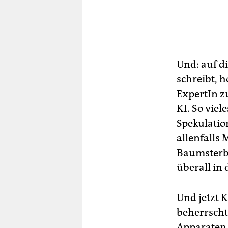
Und: auf d
schreibt, h
ExpertIn z
KI. So viel
Spekulation
allenfalls 
Baumsterbe
überall in d
Und jetzt 
beherrscht
Apparaten.