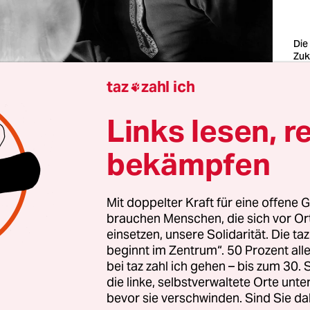
Die
Zuk
hat
Fot
taz
zahl ich

Col
Links lesen, r
, alles zum Thema KI ist heute der heiße Scheiß. 
bekämpfen
ber und weiß doch nicht, was „Künstliche Intelli
au bedeutet. Könnte sie mir helfen, dass der Apfe
ingt? Ist sie nützlich beim Aufräumen der Abstel
Mit doppelter Kraft für eine offene G
h alles nach menschlicher Unintelligenz aussieht?
brauchen Menschen, die sich vor O
einsetzen, unsere Solidarität. Die ta
in sich einen Sinn, außer, alles effizienter zu m
beginnt im Zentrum“. 50 Prozent a
bei taz zahl ich gehen – bis zum 30
it ist: Es weiß niemand genau. Wer aber vermutli
die linke, selbstverwaltete Orte unte
bevor sie verschwinden. Sind Sie da
 wird, sind die Zukunftsdeuter. Allein in den letz