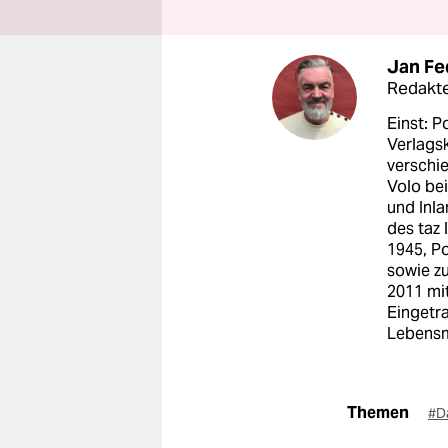
Jan Fe
Redakte
Einst: P
Verlags
verschie
Volo bei
und Inl
des taz 
1945, Po
sowie zu
2011 mi
Eingetra
Lebensm
Themen
#D