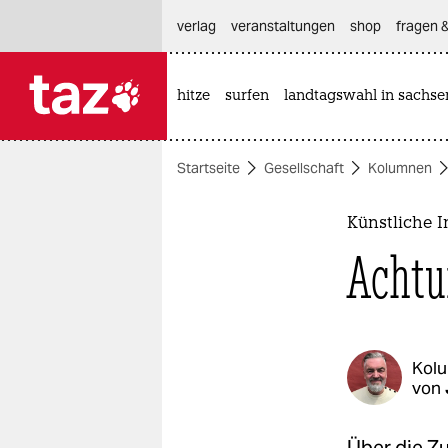
hautnavigation anspringen
hauptinhalt anspringen
footer anspringen
verlag
veranstaltungen
shop
fragen &
hitze
surfen
landtagswahl in sachse

taz zahl ich
taz zahl ich
Startseite
Gesellschaft
Kolumnen
themen
politik
Künstliche I
Achtu
öko
gesellschaft
kultur
Kol
von
sport