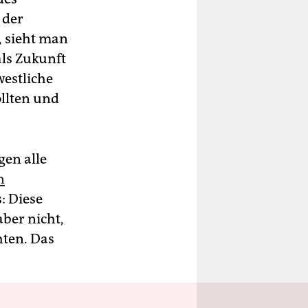
 der
, sieht man
als Zukunft
westliche
llten und
gen alle
n
: Diese
aber nicht,
hten. Das