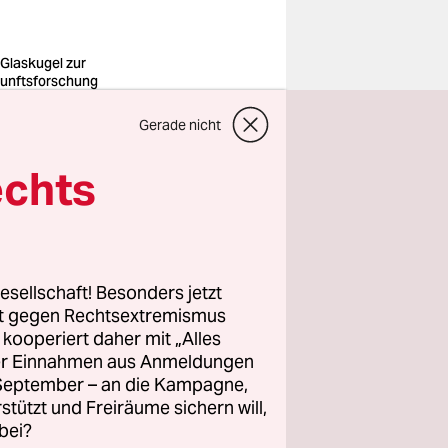
 Glaskugel zur
unftsforschung
 Tradition
o: Everett
Gerade nicht
lection/imago
echts
Man redet
genz“
lstrudel
lkammer,
esellschaft! Besonders jetzt
 Hat sie
rt gegen Rechtsextremismus
z kooperiert daher mit „Alles
achen?
ller Einnahmen aus Anmeldungen
. September – an die Kampagne,
ch von ihr
rstützt und Freiräume sichern will,
bei?
ten