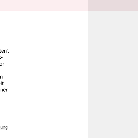
en",
s-
or
en
it
iner
rung